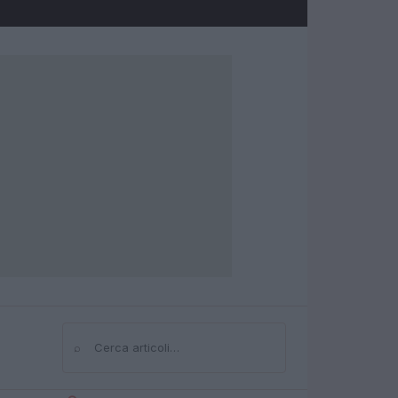
⌕
Cerca