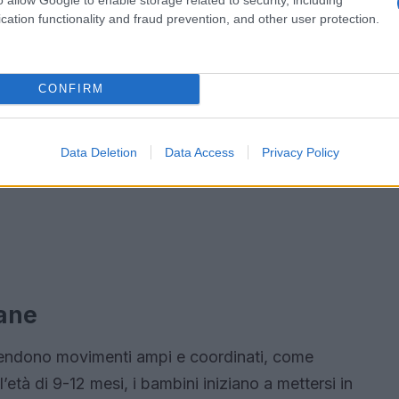
cation functionality and fraud prevention, and other user protection.
CONFIRM
Data Deletion
Data Access
Privacy Policy
lane
ndono movimenti ampi e coordinati, come
’età di 9-12 mesi, i bambini iniziano a mettersi in