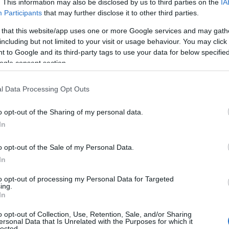
. This information may also be disclosed by us to third parties on the
IA
Participants
that may further disclose it to other third parties.
 that this website/app uses one or more Google services and may gath
including but not limited to your visit or usage behaviour. You may click 
 to Google and its third-party tags to use your data for below specifi
ogle consent section.
l Data Processing Opt Outs
o opt-out of the Sharing of my personal data.
In
oncentrano principalmente sul controllo del
o opt-out of the Sale of my Personal Data.
si poi verso abilità più complesse. Questo
In
llo sviluppo motorio infantile e fornirà indicazioni
to opt-out of processing my Personal Data for Targeted
ing.
so.
In
o opt-out of Collection, Use, Retention, Sale, and/or Sharing
ppo motorio
ersonal Data that Is Unrelated with the Purposes for which it
lected.