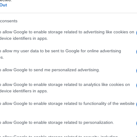
Out
iziano già durante la
gravidanza
, quando il feto
bbene involontari, pongono le basi per il
consents
, i neonati mostrano riflessi primitivi, come il
o allow Google to enable storage related to advertising like cookies on
ng, che risultano cruciali per la loro
evice identifiers in apps.
’ambiente.
o allow my user data to be sent to Google for online advertising
s.
nco
to allow Google to send me personalized advertising.
a sviluppare il
controllo della testa
, riuscendo a
pancia. Questo rappresenta un passo
o allow Google to enable storage related to analytics like cookies on
evice identifiers in apps.
trollo posturale
. A 4-6 mesi, i bambini iniziano
mostrando una crescente stabilità e forza
o allow Google to enable storage related to functionality of the website
o allow Google to enable storage related to personalization.
o allow Google to enable storage related to security, including