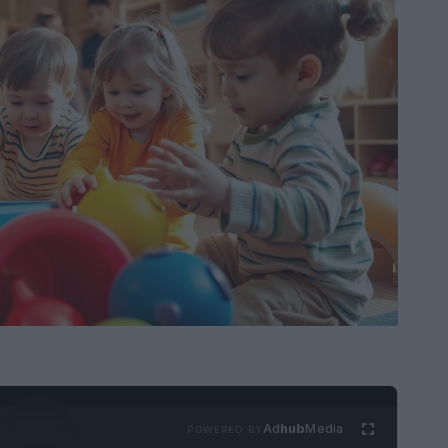
Ad
hub
Media
POWERED BY