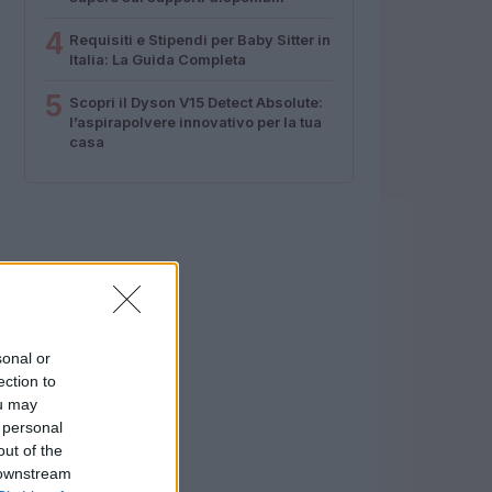
4
Requisiti e Stipendi per Baby Sitter in
Italia: La Guida Completa
5
Scopri il Dyson V15 Detect Absolute:
l’aspirapolvere innovativo per la tua
casa
sonal or
ection to
ou may
 personal
out of the
 downstream