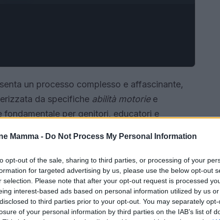
senta un processo complesso e affascinante,
tterizzata da specifiche
abilità motorie
e
 fondamentale per genitori, educatori e
ente di monitorare il progresso e intervenire in
one Mamma -
Do Not Process My Personal Information
to opt-out of the sale, sharing to third parties, or processing of your per
formation for targeted advertising by us, please use the below opt-out s
r selection. Please note that after your opt-out request is processed y
eing interest-based ads based on personal information utilized by us or
disclosed to third parties prior to your opt-out. You may separately opt-
losure of your personal information by third parties on the IAB’s list of