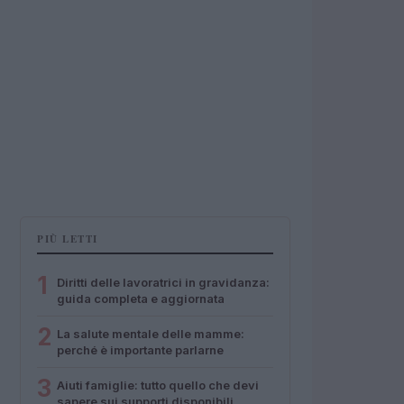
PIÙ LETTI
1
Diritti delle lavoratrici in gravidanza:
guida completa e aggiornata
2
La salute mentale delle mamme:
perché è importante parlarne
3
Aiuti famiglie: tutto quello che devi
sapere sui supporti disponibili