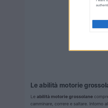
authenti
Le abilità motorie grosso
Le
abilità motorie grossolane
compre
camminare, correre e saltare. Intorno all