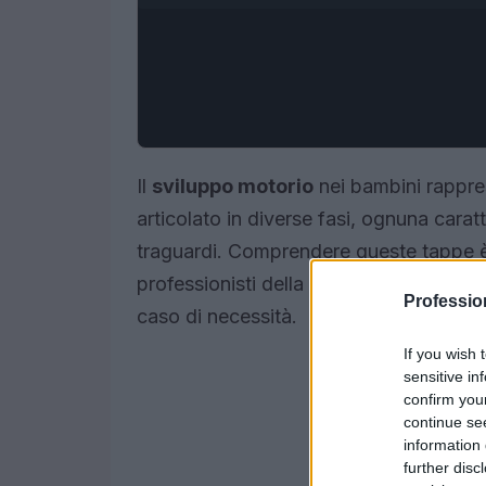
Il
sviluppo motorio
nei bambini rappre
articolato in diverse fasi, ognuna cara
traguardi. Comprendere queste tappe è
professionisti della salute, poiché cons
Professi
caso di necessità.
If you wish 
sensitive in
confirm you
continue se
information 
further disc