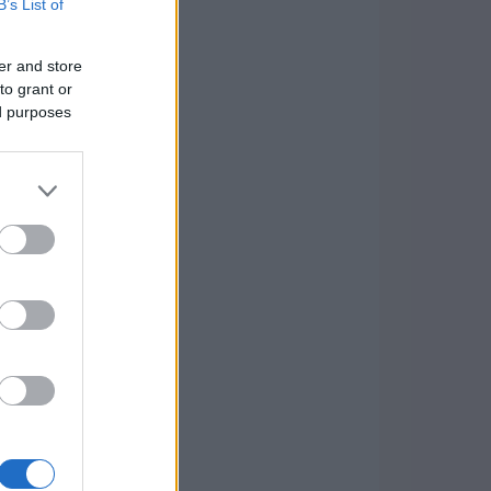
B’s List of
er and store
to grant or
ed purposes