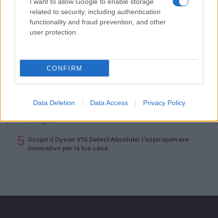
I want to allow Google to enable storage
PIÙ LETTI
related to security, including authentication
functionality and fraud prevention, and other
1
Diritti delle lavoratrici in gravidanza: guida completa e
user protection.
aggiornata
2
Aiuti famiglie: tutto quello che devi sapere sui supporti
disponibili
CONFIRM
3
La salute mentale delle mamme: perché è importante
parlarne
Data Deletion
Data Access
Privacy Policy
4
Requisiti e Stipendi per Baby Sitter in Italia: La Guida
Completa
5
Scopri il Dyson V15 Detect Absolute: l’aspirapolvere
innovativo per la tua casa