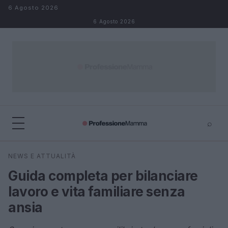
Salta al contenuto
6 Agosto 2026
6 Agosto 2026
⌕
×
⌕
NEWS E ATTUALITÀ
Cerca
Guida completa per bilanciare
lavoro e vita familiare senza
ansia