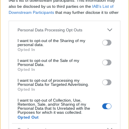
IAB’s list of downstream participants. This information may
also be disclosed by us to third parties on the
IAB’s List of
Downstream Participants
that may further disclose it to other
ICA Milano presenta mostre, concerti e letture per
third parties.
l’autunno 2026
Matteo Pellegrino · 6 Ago 2026
Please note that this website/app uses one or more Google
Personal Data Processing Opt Outs
services and may gather and store information including but
NEWS E ATTUALITÀ
not limited to your visit or usage behaviour. You may click to
I want to opt-out of the Sharing of my
personal data.
grant or deny consent to Google and its third-party tags to
Opted In
use your data for below specified purposes in below Google
consent section.
I want to opt-out of the Sale of my
Personal Data.
Opted In
I want to opt-out of processing my
Personal Data for Targeted Advertising.
Opted In
I want to opt-out of Collection, Use,
Retention, Sale, and/or Sharing of my
Personal Data that Is Unrelated with the
Purposes for which it was collected.
Opted Out
Codacons denuncia: i problemi che affliggono la Sicilia
tra carburanti, spiagge e incendi