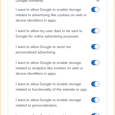
Google consents
Matteo Pellegrino · 25 Lug 2026
I want to allow Google to enable storage
NEWS E ATTUALITÀ
related to advertising like cookies on web or
device identifiers in apps.
I want to allow my user data to be sent to
Google for online advertising purposes.
I want to allow Google to send me
personalized advertising.
I want to allow Google to enable storage
related to analytics like cookies on web or
device identifiers in apps.
I want to allow Google to enable storage
Lamezia International Film Fest: arte e cultura si
related to functionality of the website or app.
incontrano in Calabria
Camilla Pellegrini · 16 Lug 2026
I want to allow Google to enable storage
related to personalization.