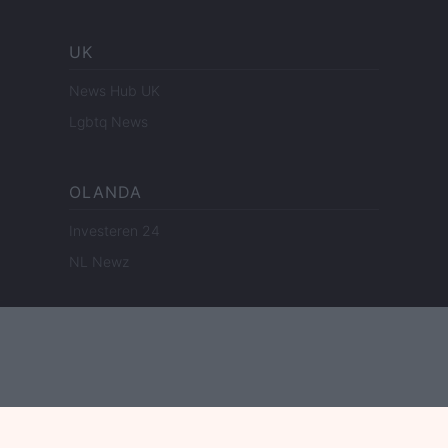
UK
News Hub UK
Lgbtq News
OLANDA
Investeren 24
NL Newz