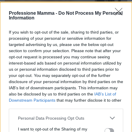
Professione Mamma -
Do Not Process My Personal
Information
If you wish to opt-out of the sale, sharing to third parties, or
processing of your personal or sensitive information for
targeted advertising by us, please use the below opt-out
section to confirm your selection. Please note that after your
opt-out request is processed you may continue seeing
Codacons denuncia: i problemi che affliggono la Sicilia
interest-based ads based on personal information utilized by
tra carburanti, spiagge e incendi
us or personal information disclosed to third parties prior to
Matteo Pellegrino · 25 Lug 2026
your opt-out. You may separately opt-out of the further
disclosure of your personal information by third parties on the
NEWS E ATTUALITÀ
IAB’s list of downstream participants. This information may
also be disclosed by us to third parties on the
IAB’s List of
Downstream Participants
that may further disclose it to other
third parties.
Please note that this website/app uses one or more Google
Personal Data Processing Opt Outs
services and may gather and store information including but
not limited to your visit or usage behaviour. You may click to
I want to opt-out of the Sharing of my