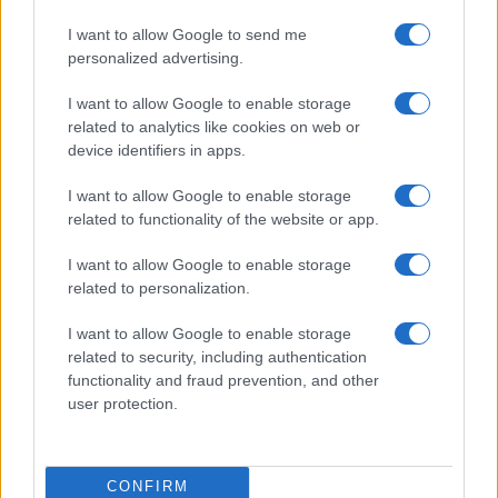
Rapporto sui SDG: tra miglioramenti parziali e ritardi
I want to allow Google to send me
ambientali l’Italia procede a scatti
personalized advertising.
Roberto Capelli · 9 Lug 2026
I want to allow Google to enable storage
related to analytics like cookies on web or
device identifiers in apps.
PIÙ LETTI
I want to allow Google to enable storage
related to functionality of the website or app.
1
Diritti delle lavoratrici in gravidanza: guida completa e
aggiornata
I want to allow Google to enable storage
2
related to personalization.
Aiuti famiglie: tutto quello che devi sapere sui supporti
disponibili
I want to allow Google to enable storage
3
La salute mentale delle mamme: perché è importante
related to security, including authentication
parlarne
functionality and fraud prevention, and other
user protection.
4
Requisiti e Stipendi per Baby Sitter in Italia: La Guida
Completa
5
Scopri il Dyson V15 Detect Absolute: l’aspirapolvere
CONFIRM