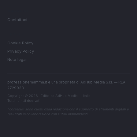
MAGAZINE
Contattaci
LEGALE
Cookie Policy
Privacy Policy
Note legali
professionemamma.it è una proprietà di AdHub Media S.r.l. — REA
2729933
Copyright © 2026 · Edito da AdHub Media — Italia
Tutti i diritti riservati
I contenuti sono curati dalla redazione con il supporto di strumenti digitali e
realizzati in collaborazione con autori indipendenti.