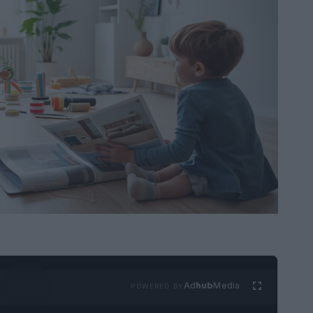
Ad
hub
Media
POWERED BY