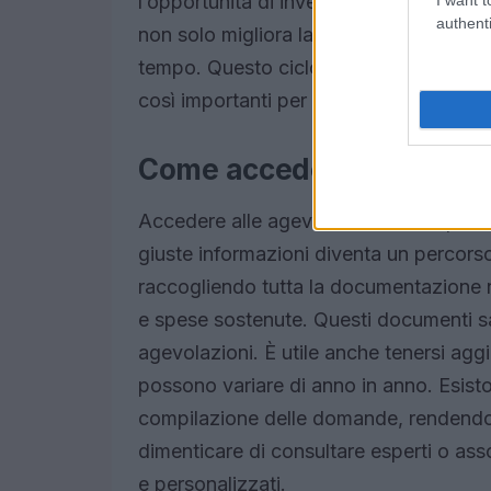
l’opportunità di investire nel proprio fu
authenti
non solo migliora la qualità della vita,
tempo. Questo ciclo virtuoso di miglio
così importanti per le famiglie italiane.
Come accedere alle agevol
Accedere alle agevolazioni fiscali pu
giuste informazioni diventa un percorso 
raccogliendo tutta la documentazione ne
e spese sostenute. Questi documenti sar
agevolazioni. È utile anche tenersi agg
possono variare di anno in anno. Esisto
compilazione delle domande, rendendo il
dimenticare di consultare esperti o asso
e personalizzati.