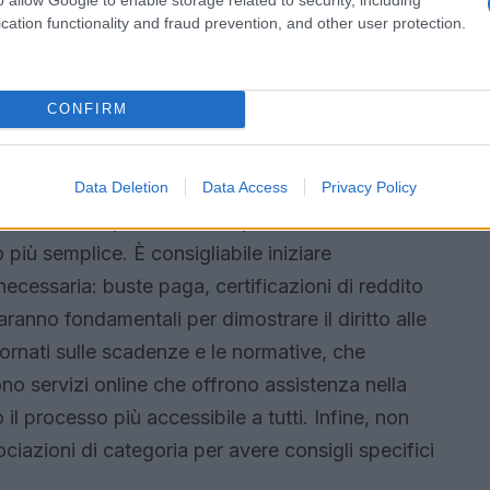
turo. Ristrutturare la propria casa, ad esempio,
cation functionality and fraud prevention, and other user protection.
 ma aumenta anche il valore dell’immobile nel
ramento e risparmio rende queste agevolazioni
CONFIRM
azioni: pratiche e consigli
Data Deletion
Data Access
Privacy Policy
ò sembrare un processo complicato, ma con le
più semplice. È consigliabile iniziare
cessaria: buste paga, certificazioni di reddito
anno fondamentali per dimostrare il diritto alle
iornati sulle scadenze e le normative, che
no servizi online che offrono assistenza nella
 processo più accessibile a tutti. Infine, non
ciazioni di categoria per avere consigli specifici