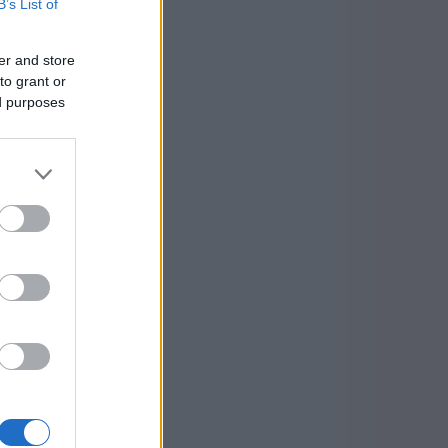
B’s List of
er and store
to grant or
ed purposes