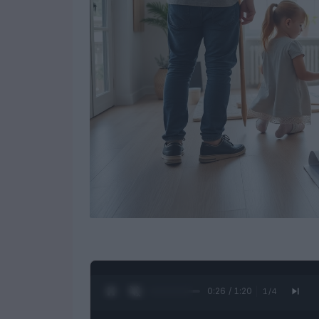
0:27 / 1:20
1
/
4