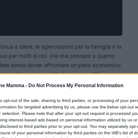
tinua a salire, le agevolazioni per la famiglia e la
so per molti di noi. Hai mai pensato a quanto
 vitale senza dover affrontare un peso economico
 che i bonus e i contributi possono offrire,
 e rendendo più accessibile l’acquisto, la
one Mamma -
Do Not Process My Personal Information
ne.
to opt-out of the sale, sharing to third parties, or processing of your per
formation for targeted advertising by us, please use the below opt-out s
r selection. Please note that after your opt-out request is processed y
eing interest-based ads based on personal information utilized by us or
disclosed to third parties prior to your opt-out. You may separately opt-
losure of your personal information by third parties on the IAB’s list of