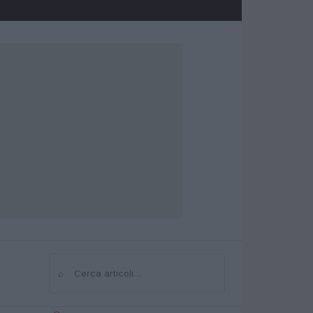
⌕
Cerca