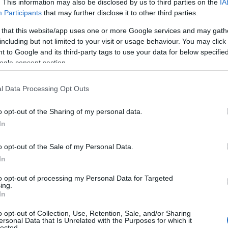
. This information may also be disclosed by us to third parties on the
IA
Participants
that may further disclose it to other third parties.
 that this website/app uses one or more Google services and may gath
including but not limited to your visit or usage behaviour. You may click 
 to Google and its third-party tags to use your data for below specifi
ogle consent section.
l Data Processing Opt Outs
o opt-out of the Sharing of my personal data.
In
evolazioni disponibili
o opt-out of the Sale of my Personal Data.
In
damentale conoscere le varie opzioni a
to opt-out of processing my Personal Data for Targeted
ossono variare da 100 a 150€ all’anno, oppure
ing.
In
 i 50 e i 200€. Ci sono anche contributi più
o opt-out of Collection, Use, Retention, Sale, and/or Sharing
rrivare fino a 5000€ all’anno, pensati per spese
ersonal Data that Is Unrelated with the Purposes for which it
lected.