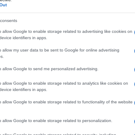
a casa o l’acquisto di nuovi mobili. Ma quali
Out
o di agevolazione ha requisiti specifici, spesso
izione del nucleo e al tipo di spesa sostenuta. È
consents
rie di spesa sono ammissibili e le modalità di
o allow Google to enable storage related to advertising like cookies on
evice identifiers in apps.
tunità preziose.
o allow my user data to be sent to Google for online advertising
ni nella gestione delle spese
s.
to allow Google to send me personalized advertising.
 possano incidere le agevolazioni sulle finanze
o allow Google to enable storage related to analytics like cookies on
evice identifiers in apps.
uò sembrare modesto, ma sommato ad altri
ficativa nel bilancio di una famiglia. Pensiamo
o allow Google to enable storage related to functionality of the website
i costi per la salute o anche semplicemente per la
ogni euro risparmiato è un euro guadagnato.
o allow Google to enable storage related to personalization.
iano le spese correnti, ma offrono anche
o allow Google to enable storage related to security, including