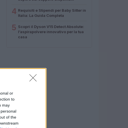
4
Requisiti e Stipendi per Baby Sitter in
Italia: La Guida Completa
5
Scopri il Dyson V15 Detect Absolute:
l’aspirapolvere innovativo per la tua
casa
sonal or
ection to
ou may
 personal
out of the
 downstream