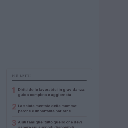
PIÙ LETTI
1
Diritti delle lavoratrici in gravidanza:
guida completa e aggiornata
2
La salute mentale delle mamme:
perché è importante parlarne
3
Aiuti famiglie: tutto quello che devi
sapere sui supporti disponibili