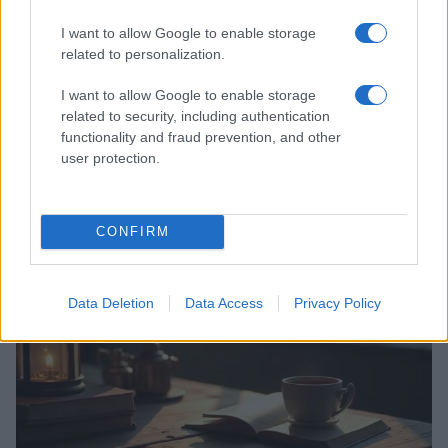
I want to allow Google to enable storage
related to personalization.
I want to allow Google to enable storage
related to security, including authentication
functionality and fraud prevention, and other
Codacons denuncia: i problemi che affliggono la Sicilia
user protection.
tra carburanti, spiagge e incendi
Matteo Pellegrino · 25 Lug 2026
CONFIRM
NEWS E ATTUALITÀ
Data Deletion
Data Access
Privacy Policy