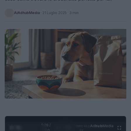
AiAdhubMedia
·
21 Luglio 2025
· 3 min
0:29 /
Ad
hub
Media
POWERED
1
/
4
1:20
BY