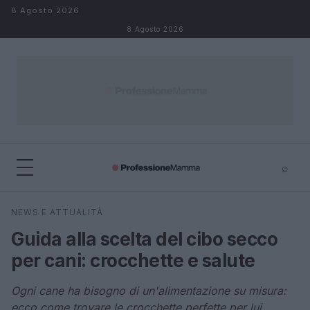
Salta al contenuto
8 Agosto 2026
8 Agosto 2026
⌕
×
⌕
NEWS E ATTUALITÀ
Cerca
Guida alla scelta del cibo secco
per cani: crocchette e salute
Ogni cane ha bisogno di un'alimentazione su misura:
ecco come trovare le crocchette perfette per lui.