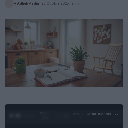
AiAdhubMedia
·
28 Ottobre 2025
· 2 min
0:28 /
Ad
hub
Media
POWERED
1
/
4
1:21
BY