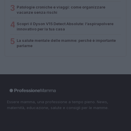
3
Patologie croniche e viaggi: come organizzare
vacanze senza rischi
4
Scopri il Dyson V15 Detect Absolute: l’aspirapolvere
innovativo per la tua casa
5
La salute mentale delle mamme: perché è importante
parlarne
Essere mamma, una professione a tempo pieno. News,
maternità, educazione, salute e consigli per le mamme.
SEZIONI