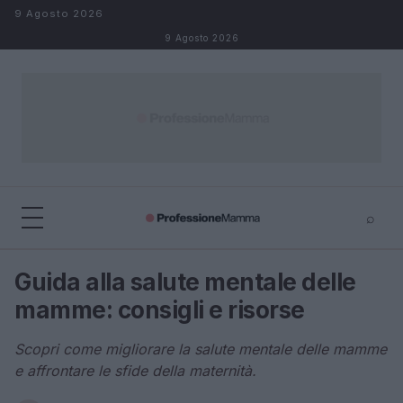
Salta al contenuto
9 Agosto 2026
9 Agosto 2026
⌕
×
⌕
Guida alla salute mentale delle
Cerca
mamme: consigli e risorse
Scopri come migliorare la salute mentale delle mamme
e affrontare le sfide della maternità.