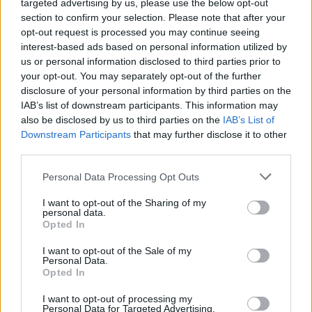
targeted advertising by us, please use the below opt-out
section to confirm your selection. Please note that after your
Continua a leggere
opt-out request is processed you may continue seeing
interest-based ads based on personal information utilized by
us or personal information disclosed to third parties prior to
MATERNITÀ E GRAVIDANZA
your opt-out. You may separately opt-out of the further
disclosure of your personal information by third parties on the
IAB’s list of downstream participants. This information may
also be disclosed by us to third parties on the
IAB’s List of
Downstream Participants
that may further disclose it to other
third parties.
Please note that this website/app uses one or more Google
Personal Data Processing Opt Outs
services and may gather and store information including but
not limited to your visit or usage behaviour. You may click to
I want to opt-out of the Sharing of my
personal data.
grant or deny consent to Google and its third-party tags to
Opted In
use your data for below specified purposes in below Google
consent section.
I want to opt-out of the Sale of my
Personal Data.
Perché l’Italia perde le sue giovani madri lavoratrici
Opted In
Roberto Capelli · 8 Ago 2026
I want to opt-out of processing my
Personal Data for Targeted Advertising.