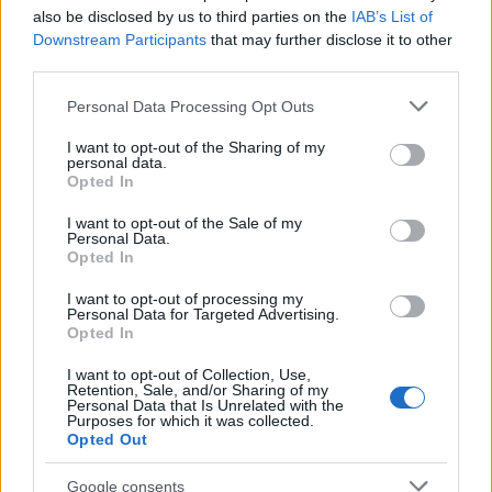
also be disclosed by us to third parties on the
IAB’s List of
Downstream Participants
that may further disclose it to other
third parties.
AUTORE
AiAdhubMedia
Please note that this website/app uses one or more Google
Personal Data Processing Opt Outs
services and may gather and store information including but
not limited to your visit or usage behaviour. You may click to
I want to opt-out of the Sharing of my
personal data.
grant or deny consent to Google and its third-party tags to
Opted In
use your data for below specified purposes in below Google
consent section.
I want to opt-out of the Sale of my
Personal Data.
Opted In
I want to opt-out of processing my
Personal Data for Targeted Advertising.
Opted In
I want to opt-out of Collection, Use,
Retention, Sale, and/or Sharing of my
Personal Data that Is Unrelated with the
Purposes for which it was collected.
Opted Out
Google consents