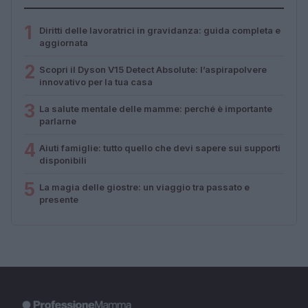
1
Diritti delle lavoratrici in gravidanza: guida completa e
aggiornata
2
Scopri il Dyson V15 Detect Absolute: l’aspirapolvere
innovativo per la tua casa
3
La salute mentale delle mamme: perché è importante
parlarne
4
Aiuti famiglie: tutto quello che devi sapere sui supporti
disponibili
5
La magia delle giostre: un viaggio tra passato e
presente