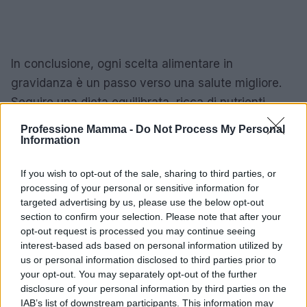
In conclusione, ogni scelta alimentare in
gravidanza è un passo verso una salute migliore.
Seguire una dieta equilibrata, ricca di nutrienti
essenziali come acido folico, calcio, vitamina D e
Professione Mamma -
Do Not Process My Personal
ferro, è fondamentale per garantire una gravidanza
Information
sana. Ricordiamo sempre di consultare il medico
If you wish to opt-out of the sale, sharing to third parties, or
per eventuali integrazioni, affinché ogni nutriente
processing of your personal or sensitive information for
venga assunto con consapevolezza e cura.
targeted advertising by us, please use the below opt-out
Abbracciare questi principi diventa
section to confirm your selection. Please note that after your
opt-out request is processed you may continue seeing
un’occasione per esplorare
e celebrare la nostra
interest-based ads based on personal information utilized by
tradizione culinaria, rendendo ogni pasto un
us or personal information disclosed to third parties prior to
momento di gioia e nutrimento. Non è questo il
your opt-out. You may separately opt-out of the further
disclosure of your personal information by third parties on the
vero sapore della vita?
IAB’s list of downstream participants. This information may