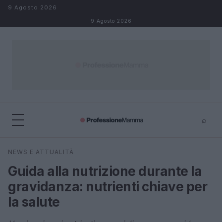
Salta al contenuto
9 Agosto 2026
9 Agosto 2026
⌕
×
⌕
NEWS E ATTUALITÀ
Cerca
Guida alla nutrizione durante la
gravidanza: nutrienti chiave per
la salute