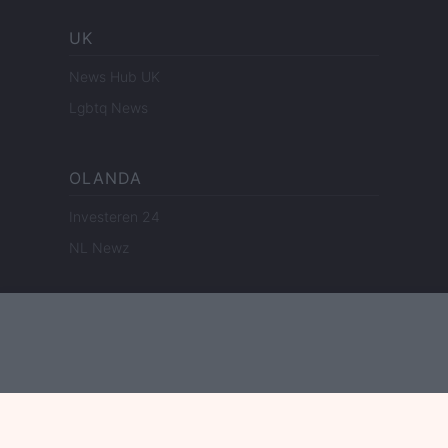
UK
News Hub UK
Lgbtq News
OLANDA
Investeren 24
NL Newz