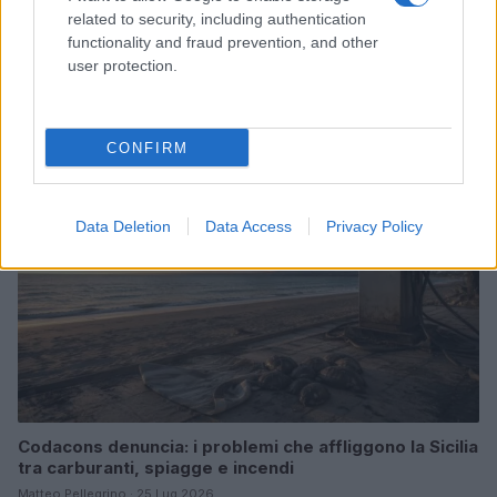
related to security, including authentication
ICA Milano presenta mostre, concerti e letture per
functionality and fraud prevention, and other
l’autunno 2026
user protection.
Matteo Pellegrino · 6 Ago 2026
NEWS E ATTUALITÀ
CONFIRM
Data Deletion
Data Access
Privacy Policy
Codacons denuncia: i problemi che affliggono la Sicilia
tra carburanti, spiagge e incendi
Matteo Pellegrino · 25 Lug 2026