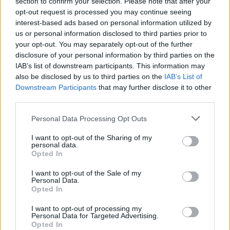
section to confirm your selection. Please note that after your
opt-out request is processed you may continue seeing
NEWS E ATTUALITÀ
interest-based ads based on personal information utilized by
us or personal information disclosed to third parties prior to
your opt-out. You may separately opt-out of the further
disclosure of your personal information by third parties on the
IAB’s list of downstream participants. This information may
also be disclosed by us to third parties on the
IAB’s List of
Downstream Participants
that may further disclose it to other
third parties.
Please note that this website/app uses one or more Google
Personal Data Processing Opt Outs
services and may gather and store information including but
not limited to your visit or usage behaviour. You may click to
I want to opt-out of the Sharing of my
personal data.
grant or deny consent to Google and its third-party tags to
Opted In
ICA Milano presenta mostre, concerti e letture per
use your data for below specified purposes in below Google
l’autunno 2026
consent section.
I want to opt-out of the Sale of my
Matteo Pellegrino · 6 Ago 2026
Personal Data.
Opted In
NEWS E ATTUALITÀ
I want to opt-out of processing my
Personal Data for Targeted Advertising.
Opted In