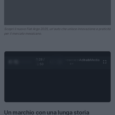
Scopri il nuovo Fiat Argo 2025, un'auto che unisce innovazione e praticità
per il mercato messicano.
0:29 /
Ad
hub
Media
POWERED
1
/
4
1:50
BY
Un marchio con una lunga storia