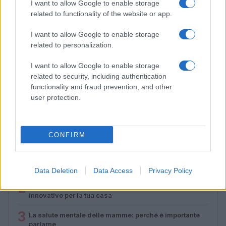
I want to allow Google to enable storage
related to functionality of the website or app.
I want to allow Google to enable storage
related to personalization.
I want to allow Google to enable storage
Lamezia International Film Fest: arte e cultura si
related to security, including authentication
incontrano in Calabria
functionality and fraud prevention, and other
Camilla Pellegrini · 16 Lug 2026
user protection.
PIÙ LETTI
CONFIRM
1
Diritti delle lavoratrici in gravidanza: guida completa e
aggiornata
Data Deletion
Data Access
Privacy Policy
2
Scopri il Dyson V15 Detect Absolute: l’aspirapolvere
innovativo per la tua casa
3
La salute mentale delle mamme: perché è importante
parlarne