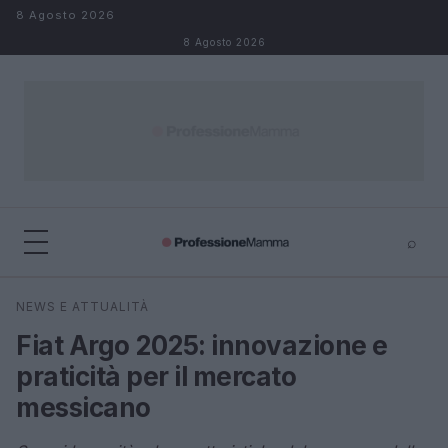
Salta al contenuto
8 Agosto 2026
8 Agosto 2026
⌕
×
⌕
NEWS E ATTUALITÀ
Cerca
Fiat Argo 2025: innovazione e
praticità per il mercato
messicano