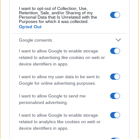
I want to opt-out of Collection, Use,
Retention, Sale, and/or Sharing of my
Personal Data that Is Unrelated with the
Purposes for which it was collected.
Opted Out
Google consents
I want to allow Google to enable storage
related to advertising like cookies on web or
device identifiers in apps.
Codacons denuncia: i problemi che affliggono la Sicilia
tra carburanti, spiagge e incendi
I want to allow my user data to be sent to
Matteo Pellegrino · 25 Lug 2026
Google for online advertising purposes.
I want to allow Google to send me
NEWS E ATTUALITÀ
personalized advertising.
I want to allow Google to enable storage
related to analytics like cookies on web or
device identifiers in apps.