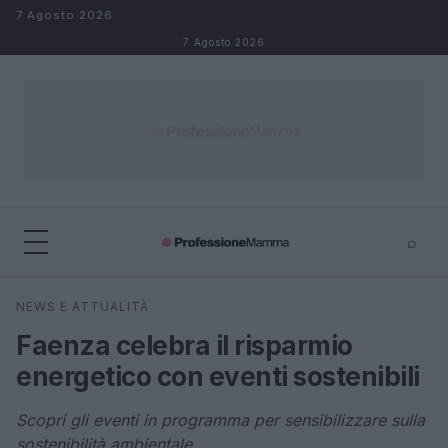
Salta al contenuto
7 Agosto 2026
7 Agosto 2026
⌕
×
⌕
NEWS E ATTUALITÀ
Cerca
Faenza celebra il risparmio
energetico con eventi sostenibili
Scopri gli eventi in programma per sensibilizzare sulla
sostenibilità ambientale