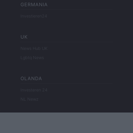
GERMANIA
Investieren24
UK
News Hub UK
Lgbtq News
OLANDA
Investeren 24
NL Newz