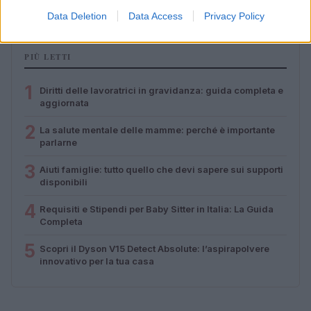
Camilla Pellegrini · 16 Lug 2026
Data Deletion
Data Access
Privacy Policy
PIÙ LETTI
1
Diritti delle lavoratrici in gravidanza: guida completa e
aggiornata
2
La salute mentale delle mamme: perché è importante
parlarne
3
Aiuti famiglie: tutto quello che devi sapere sui supporti
disponibili
4
Requisiti e Stipendi per Baby Sitter in Italia: La Guida
Completa
5
Scopri il Dyson V15 Detect Absolute: l’aspirapolvere
innovativo per la tua casa