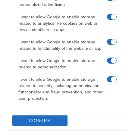
personalized advertising.
Codacons denuncia: i problemi che affliggono la Sicilia
I want to allow Google to enable storage
tra carburanti, spiagge e incendi
related to analytics like cookies on web or
Matteo Pellegrino · 25 Lug 2026
device identifiers in apps.
NEWS E ATTUALITÀ
I want to allow Google to enable storage
related to functionality of the website or app.
I want to allow Google to enable storage
related to personalization.
I want to allow Google to enable storage
related to security, including authentication
functionality and fraud prevention, and other
user protection.
CONFIRM
Lamezia International Film Fest: arte e cultura si
incontrano in Calabria