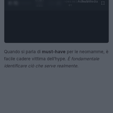
0:29 /
Ad
hub
Media
POWERED
1
/
4
1:21
BY
Quando si parla di
must-have
per le neomamme, è
facile cadere vittima dell’hype.
È fondamentale
identificare ciò che serve realmente.