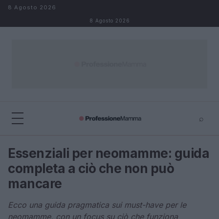
Salta al contenuto
8 Agosto 2026
8 Agosto 2026
⌕
×
⌕
Essenziali per neomamme: guida
Cerca
completa a ciò che non può
mancare
Ecco una guida pragmatica sui must-have per le
neomamme, con un focus su ciò che funziona