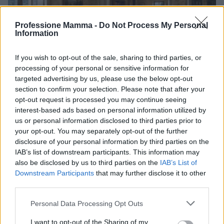
Professione Mamma -
Do Not Process My Personal
Information
If you wish to opt-out of the sale, sharing to third parties, or
processing of your personal or sensitive information for
targeted advertising by us, please use the below opt-out
section to confirm your selection. Please note that after your
opt-out request is processed you may continue seeing
Dalla centrale operativa all’assistenza domiciliare: la
interest-based ads based on personal information utilized by
sanità fuori dall’ospedale
us or personal information disclosed to third parties prior to
your opt-out. You may separately opt-out of the further
Matteo Pellegrino · 8 Ago 2026
disclosure of your personal information by third parties on the
IAB’s list of downstream participants. This information may
SALUTE E BENESSERE
also be disclosed by us to third parties on the
IAB’s List of
Downstream Participants
that may further disclose it to other
third parties.
Please note that this website/app uses one or more Google
Personal Data Processing Opt Outs
services and may gather and store information including but
not limited to your visit or usage behaviour. You may click to
I want to opt-out of the Sharing of my