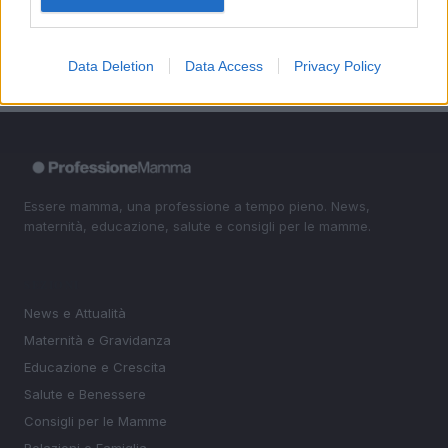
parlarne
Data Deletion
Data Access
Privacy Policy
Essere mamma, una professione a tempo pieno. News,
maternità, educazione, salute e consigli per le mamme.
SEZIONI
News e Attualità
Maternità e Gravidanza
Educazione e Crescita
Salute e Benessere
Consigli per le Mamme