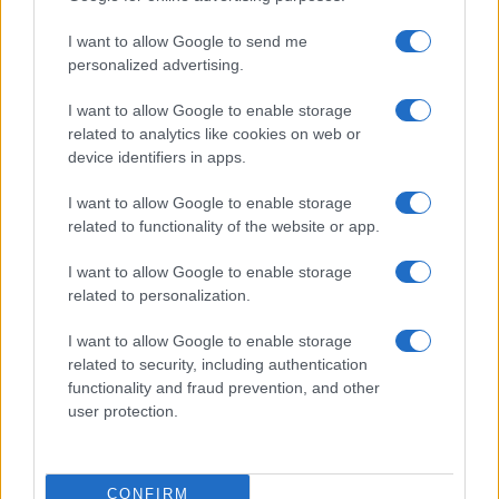
I want to allow Google to send me
Comunicazione non violenta per gestire i conflitti
personalized advertising.
familiari
Matteo Pellegrino · 8 Ago 2026
I want to allow Google to enable storage
related to analytics like cookies on web or
device identifiers in apps.
PIÙ LETTI
I want to allow Google to enable storage
related to functionality of the website or app.
1
Diritti delle lavoratrici in gravidanza: guida completa e
aggiornata
I want to allow Google to enable storage
related to personalization.
2
Come organizzare una vacanza perfetta con bambini
I want to allow Google to enable storage
3
related to security, including authentication
Patologie croniche e viaggi: come organizzare
vacanze senza rischi
functionality and fraud prevention, and other
user protection.
4
Scopri il Dyson V15 Detect Absolute: l’aspirapolvere
innovativo per la tua casa
5
CONFIRM
La salute mentale delle mamme: perché è importante