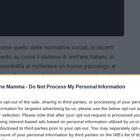
ome quello delle normative sociali, le recenti
to su come il sistema di welfare italiano si
 possibilità di richiedere un bonus psicologo al
i per l’assegno di inclusione, queste disposizioni
e, ma raccontano anche una storia di attenzione e
one Mamma -
Do Not Process My Personal Information
riamo insieme le principali novità e le loro
to opt-out of the sale, sharing to third parties, or processing of your per
formation for targeted advertising by us, please use the below opt-out s
r selection. Please note that after your opt-out request is processed y
eing interest-based ads based on personal information utilized by us or
disclosed to third parties prior to your opt-out. You may separately opt-
losure of your personal information by third parties on the IAB’s list of