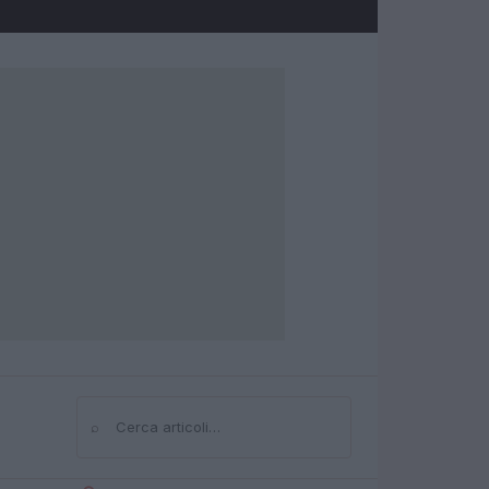
⌕
Cerca