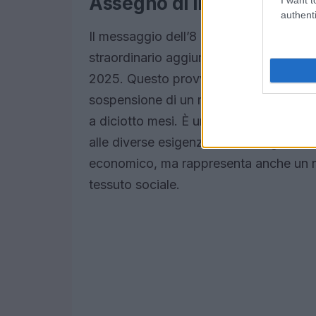
Assegno di Inclusione: un 
authenti
Il messaggio dell’8 agosto 2025 ha por
straordinario aggiuntivo dell’Assegno di
2025. Questo provvedimento si rivolge 
sospensione di un mese del beneficio e
a diciotto mesi. È un passo significativ
alle diverse esigenze delle famiglie ita
economico, ma rappresenta anche un ri
tessuto sociale.