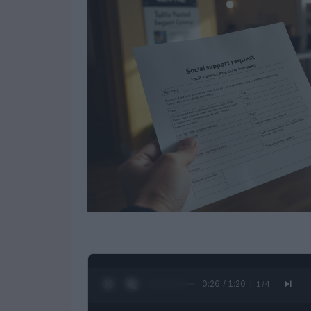
0:27 / 1:20
1
/
4