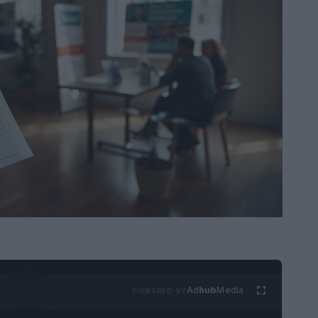
Ad
hub
Media
POWERED BY