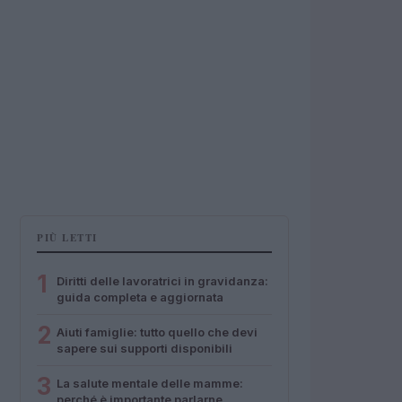
PIÙ LETTI
1
Diritti delle lavoratrici in gravidanza:
guida completa e aggiornata
2
Aiuti famiglie: tutto quello che devi
sapere sui supporti disponibili
3
La salute mentale delle mamme:
perché è importante parlarne