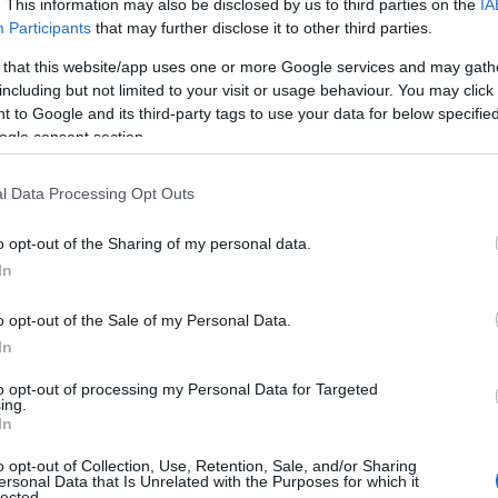
. This information may also be disclosed by us to third parties on the
IA
Participants
that may further disclose it to other third parties.
 that this website/app uses one or more Google services and may gath
including but not limited to your visit or usage behaviour. You may click 
 to Google and its third-party tags to use your data for below specifi
ogle consent section.
l Data Processing Opt Outs
o opt-out of the Sharing of my personal data.
In
o opt-out of the Sale of my Personal Data.
pporto alla salute mentale
In
to opt-out of processing my Personal Data for Targeted
S ha comunicato l’apertura per la presentazione
ing.
In
l contributo destinato a sostenere le spese di
o opt-out of Collection, Use, Retention, Sale, and/or Sharing
logo
. Questo servizio sarà accessibile
ersonal Data that Is Unrelated with the Purposes for which it
lected.