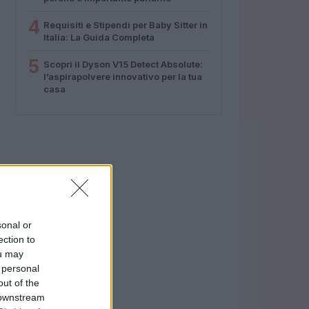
4
Requisiti e Stipendi per Baby Sitter in
Italia: La Guida Completa
5
Scopri il Dyson V15 Detect Absolute:
l’aspirapolvere innovativo per la tua
casa
sonal or
ection to
ou may
 personal
out of the
 downstream