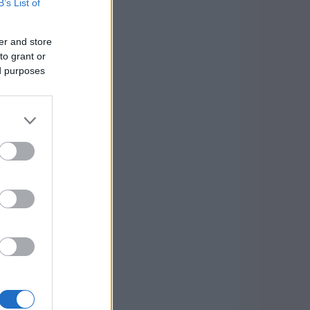
B’s List of
er and store
to grant or
ed purposes