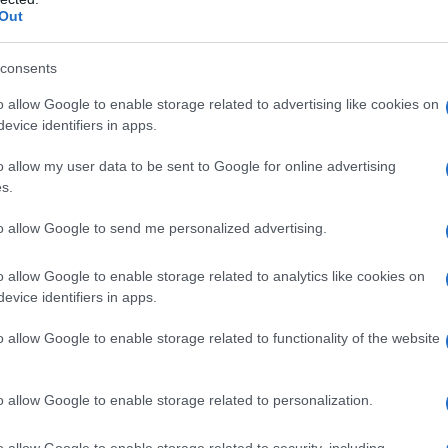
traverso il portale dell’Istituto. La decisione di
Out
crescente riconoscimento dell’importanza della
scurato. Non è solo un aiuto economico, ma un
consents
ere psicologico sia fondamentale per la qualità
o allow Google to enable storage related to advertising like cookies on
evice identifiers in apps.
o allow my user data to be sent to Google for online advertising
ostro stato d’animo si riflette nel modo in cui
s.
ssione tra alimentazione e salute mentale è ben
to allow Google to send me personalized advertising.
 ingredienti freschi e di qualità possono
er l’anima. La filiera corta, che garantisce
o allow Google to enable storage related to analytics like cookies on
evice identifiers in apps.
i un alleato prezioso non solo per il corpo, ma
parato che
il cibo può nutrire non solo il corpo,
o allow Google to enable storage related to functionality of the website
n legame profondo tra ciò che mangiamo e come
o allow Google to enable storage related to personalization.
o allow Google to enable storage related to security, including