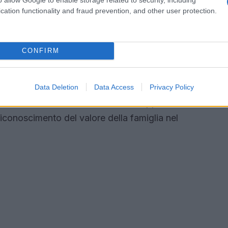
aiuto per le famiglie
cation functionality and fraud prevention, and other user protection.
tato nuove indicazioni sul contributo
 Inclusione, erogato in via eccezionale per il
CONFIRM
ai nuclei familiari che hanno subito una
conomico, dopo un periodo di fruizione limitato
o verso un welfare più inclusivo, che si adatta
Data Deletion
Data Access
Privacy Policy
liane. La misura non solo offre un supporto
conoscimento del valore della famiglia nel