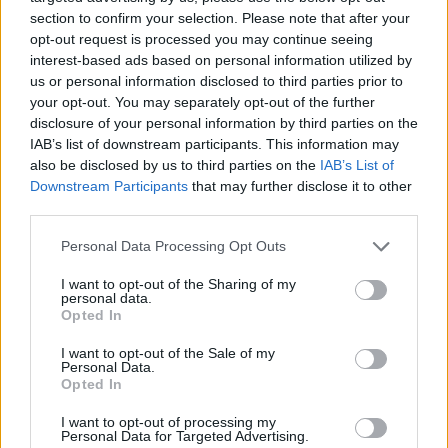
section to confirm your selection. Please note that after your
Continua a leggere
opt-out request is processed you may continue seeing
interest-based ads based on personal information utilized by
us or personal information disclosed to third parties prior to
MATERNITÀ E GRAVIDANZA
your opt-out. You may separately opt-out of the further
disclosure of your personal information by third parties on the
IAB’s list of downstream participants. This information may
also be disclosed by us to third parties on the
IAB’s List of
Downstream Participants
that may further disclose it to other
third parties.
Please note that this website/app uses one or more Google
Personal Data Processing Opt Outs
services and may gather and store information including but
not limited to your visit or usage behaviour. You may click to
I want to opt-out of the Sharing of my
personal data.
grant or deny consent to Google and its third-party tags to
Opted In
use your data for below specified purposes in below Google
consent section.
I want to opt-out of the Sale of my
Perché l’Italia perde le sue giovani madri lavoratrici
Personal Data.
Opted In
Roberto Capelli · 8 Ago 2026
I want to opt-out of processing my
MATERNITÀ E GRAVIDANZA
Personal Data for Targeted Advertising.