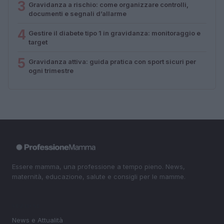
3
Gravidanza a rischio: come organizzare controlli,
documenti e segnali d’allarme
4
Gestire il diabete tipo 1 in gravidanza: monitoraggio e
target
5
Gravidanza attiva: guida pratica con sport sicuri per
ogni trimestre
Essere mamma, una professione a tempo pieno. News,
maternità, educazione, salute e consigli per le mamme.
SEZIONI
News e Attualità