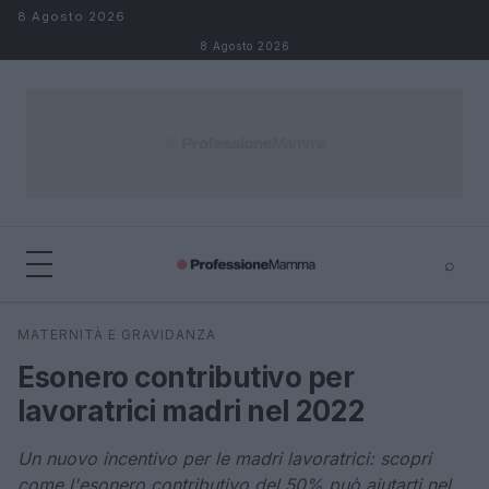
Salta al contenuto
8 Agosto 2026
8 Agosto 2026
⌕
×
⌕
MATERNITÀ E GRAVIDANZA
Cerca
Esonero contributivo per
lavoratrici madri nel 2022
Un nuovo incentivo per le madri lavoratrici: scopri
come l'esonero contributivo del 50% può aiutarti nel