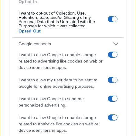
Opted In
I want to opt-out of Collection, Use,
Retention, Sale, and/or Sharing of my
Personal Data that Is Unrelated with the
Purposes for which it was collected.
Opted Out
Google consents
I want to allow Google to enable storage
related to advertising like cookies on web or
device identifiers in apps.
Guida al caldo per gravidanza e infanzia: prevenire
I want to allow my user data to be sent to
disidratazione e colpi di calore
Google for online advertising purposes.
Camilla Pellegrini · 5 Ago 2026
I want to allow Google to send me
personalized advertising.
MATERNITÀ E GRAVIDANZA
I want to allow Google to enable storage
related to analytics like cookies on web or
device identifiers in apps.