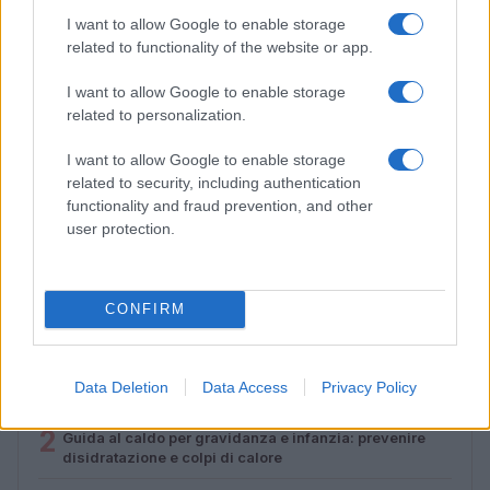
I want to allow Google to enable storage
related to functionality of the website or app.
I want to allow Google to enable storage
related to personalization.
I want to allow Google to enable storage
related to security, including authentication
Gravidanza a rischio: come organizzare controlli,
functionality and fraud prevention, and other
documenti e segnali d’allarme
user protection.
Beatrice Bonaventura · 4 Ago 2026
CONFIRM
PIÙ LETTI
1
Perché l’Italia perde le sue giovani madri lavoratrici
Data Deletion
Data Access
Privacy Policy
2
Guida al caldo per gravidanza e infanzia: prevenire
disidratazione e colpi di calore