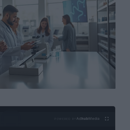
Ad
hub
Media
POWERED BY