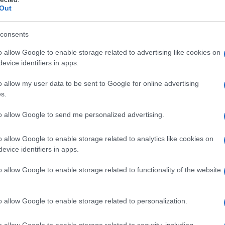
metabolizzare le proteine. La terapia,
Out
Medicine, ha dimostrato non solo l’efficacia
ità con cui è stato possibile sviluppare un
consents
ai chiesto quali altre vite possono essere
o allow Google to enable storage related to advertising like cookies on
evice identifiers in apps.
o allow my user data to be sent to Google for online advertising
di un iceberg di opportunità nel campo della
s.
ua evoluzione che promette di portare sollievo a
to allow Google to send me personalized advertising.
un modello di intervento replicabile? A questa
Center for Pediatric CRISPR Cures, diretto da
o allow Google to enable storage related to analytics like cookies on
evice identifiers in apps.
are trattamenti personalizzati per altri bambini
lismo e del sistema immunitario. La speranza è
o allow Google to enable storage related to functionality of the website
diventare sempre più comuni.
o allow Google to enable storage related to personalization.
la cura: una nuova frontiera
o allow Google to enable storage related to security, including