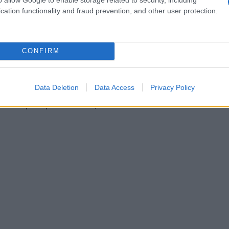
cation functionality and fraud prevention, and other user protection.
egli ingredienti è fondamentale per il successo
ienza. La collaborazione tra Jennifer Doudna,
CONFIRM
nologia CRISPR, e Priscilla Chan, pediatra e
iative, è un perfetto esempio di come le
Data Deletion
Data Access
Privacy Policy
portare a risultati straordinari. Il loro obiettivo
na terapia sperimentale, ma uno standard di cura