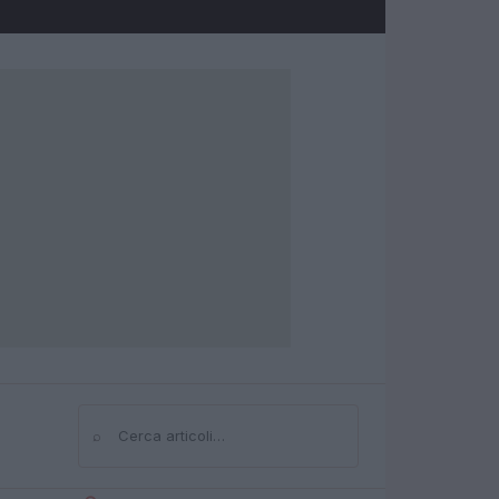
⌕
Cerca