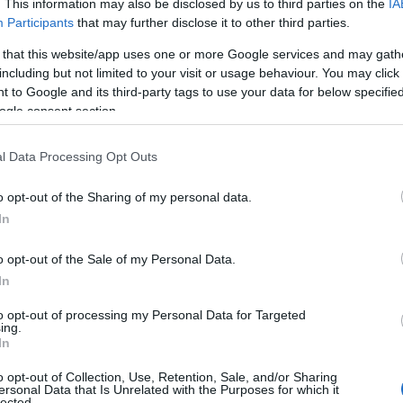
. This information may also be disclosed by us to third parties on the
IA
Participants
that may further disclose it to other third parties.
 that this website/app uses one or more Google services and may gath
including but not limited to your visit or usage behaviour. You may click 
 to Google and its third-party tags to use your data for below specifi
ogle consent section.
l Data Processing Opt Outs
o opt-out of the Sharing of my personal data.
In
o opt-out of the Sale of my Personal Data.
percorso di speranza
In
to opt-out of processing my Personal Data for Targeted
l caso di baby KJ, la sua si chiama Muldoon. La
ing.
In
ento innovativo realizzato in collaborazione con
o opt-out of Collection, Use, Retention, Sale, and/or Sharing
iladelphia. Questo intervento ha corretto una
ersonal Data that Is Unrelated with the Purposes for which it
lected.