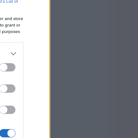
B’s List of
er and store
to grant or
ed purposes