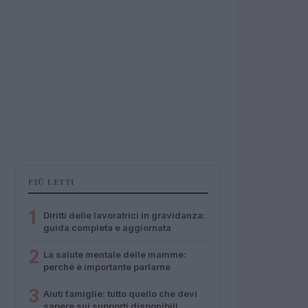
PIÙ LETTI
1
Diritti delle lavoratrici in gravidanza:
guida completa e aggiornata
2
La salute mentale delle mamme:
perché è importante parlarne
3
Aiuti famiglie: tutto quello che devi
sapere sui supporti disponibili