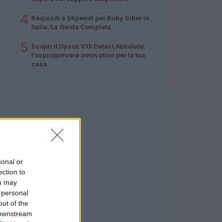
4
Requisiti e Stipendi per Baby Sitter in
Italia: La Guida Completa
5
Scopri il Dyson V15 Detect Absolute:
l’aspirapolvere innovativo per la tua
casa
sonal or
ection to
ou may
 personal
out of the
 downstream