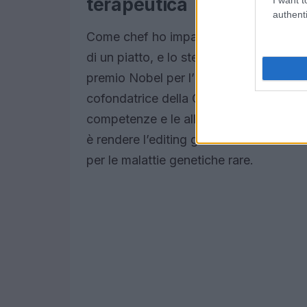
terapeutica
authenti
Come chef ho imparato che la qualità d
di un piatto, e lo stesso vale per la sc
premio Nobel per l’invenzione della tec
cofondatrice della Chan Zuckerberg Init
competenze e le alleanze giuste possano 
è rendere l’editing genetico non solo u
per le malattie genetiche rare.