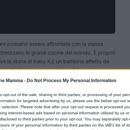
are possano essere affrontate con la stessa
terizzano le grandi cucine del mondo. È proprio
ve la storia di baby KJ, un bambino affetto da
i riflettori su una nuova era di terapie
visto il suo destino cambiare radicalmente
one Mamma -
Do Not Process My Personal Information
vamente per lui in soli sei mesi: un tempo record
to opt-out of the sale, sharing to third parties, or processing of your per
nitori di bambini con malattie rare.
formation for targeted advertising by us, please use the below opt-out s
r selection. Please note that after your opt-out request is processed y
eing interest-based ads based on personal information utilized by us or
disclosed to third parties prior to your opt-out. You may separately opt-
losure of your personal information by third parties on the IAB’s list of