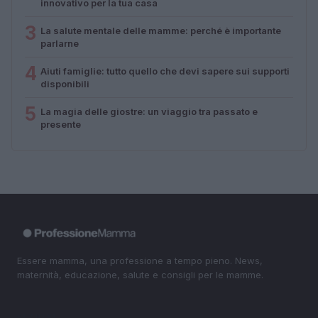
innovativo per la tua casa
3
La salute mentale delle mamme: perché è importante
parlarne
4
Aiuti famiglie: tutto quello che devi sapere sui supporti
disponibili
5
La magia delle giostre: un viaggio tra passato e
presente
Essere mamma, una professione a tempo pieno. News,
maternità, educazione, salute e consigli per le mamme.
SEZIONI