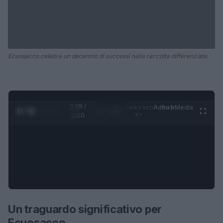
Ecuosacco celebra un decennio di successi nella raccolta differenziata.
0:29 /
Ad
hub
Media
POWERED
1
/
4
1:20
BY
Un traguardo significativo per
Ecuosacco