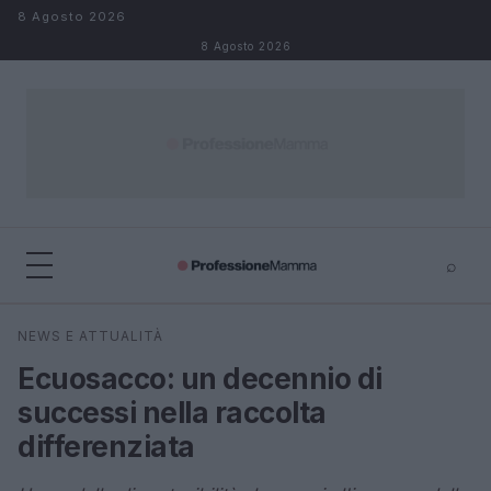
Salta al contenuto
8 Agosto 2026
8 Agosto 2026
⌕
×
⌕
NEWS E ATTUALITÀ
Cerca
Ecuosacco: un decennio di
successi nella raccolta
differenziata