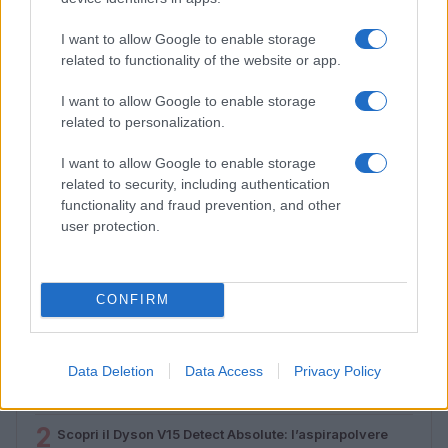
I want to allow Google to enable storage
related to functionality of the website or app.
I want to allow Google to enable storage
related to personalization.
I want to allow Google to enable storage
related to security, including authentication
Lamezia International Film Fest: arte e cultura si
functionality and fraud prevention, and other
incontrano in Calabria
user protection.
Camilla Pellegrini · 16 Lug 2026
CONFIRM
PIÙ LETTI
Data Deletion
Data Access
Privacy Policy
1
Diritti delle lavoratrici in gravidanza: guida completa e
aggiornata
2
Scopri il Dyson V15 Detect Absolute: l’aspirapolvere