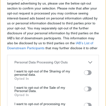
targeted advertising by us, please use the below opt-out
section to confirm your selection. Please note that after your
Continua a leggere
opt-out request is processed you may continue seeing
interest-based ads based on personal information utilized by
NEWS E ATTUALITÀ
us or personal information disclosed to third parties prior to
your opt-out. You may separately opt-out of the further
disclosure of your personal information by third parties on the
IAB’s list of downstream participants. This information may
also be disclosed by us to third parties on the
IAB’s List of
Downstream Participants
that may further disclose it to other
third parties.
Please note that this website/app uses one or more Google
Personal Data Processing Opt Outs
services and may gather and store information including but
not limited to your visit or usage behaviour. You may click to
I want to opt-out of the Sharing of my
personal data.
grant or deny consent to Google and its third-party tags to
Opted In
use your data for below specified purposes in below Google
consent section.
ICA Milano presenta mostre, concerti e letture per
I want to opt-out of the Sale of my
Personal Data.
l’autunno 2026
Opted In
Matteo Pellegrino · 6 Ago 2026
I want to opt-out of processing my