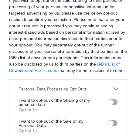
l’autunno 2026
If you wish to opt-out of the sale, sharing to third parties, or
processing of your personal or sensitive information for
Matteo Pellegrino · 6 Ago 2026
targeted advertising by us, please use the below opt-out
section to confirm your selection. Please note that after your
NEWS E ATTUALITÀ
opt-out request is processed you may continue seeing
interest-based ads based on personal information utilized by
us or personal information disclosed to third parties prior to
your opt-out. You may separately opt-out of the further
disclosure of your personal information by third parties on the
IAB’s list of downstream participants. This information may
also be disclosed by us to third parties on the
IAB’s List of
Downstream Participants
that may further disclose it to other
third parties.
Please note that this website/app uses one or more Google
Personal Data Processing Opt Outs
services and may gather and store information including but
not limited to your visit or usage behaviour. You may click to
I want to opt-out of the Sharing of my
personal data.
Codacons denuncia: i problemi che affliggono la Sicilia
grant or deny consent to Google and its third-party tags to
Opted In
tra carburanti, spiagge e incendi
use your data for below specified purposes in below Google
Matteo Pellegrino · 25 Lug 2026
consent section.
I want to opt-out of the Sale of my
Personal Data.
Opted In
NEWS E ATTUALITÀ