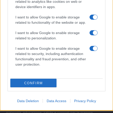
aggiornata
related to analytics like cookies on web or
device identifiers in apps.
2
Scopri il Dyson V15 Detect Absolute: l’aspirapolvere
innovativo per la tua casa
I want to allow Google to enable storage
related to functionality of the website or app.
3
La salute mentale delle mamme: perché è importante
parlarne
I want to allow Google to enable storage
related to personalization.
4
Aiuti famiglie: tutto quello che devi sapere sui supporti
disponibili
I want to allow Google to enable storage
5
related to security, including authentication
La magia delle giostre: un viaggio tra passato e
presente
functionality and fraud prevention, and other
user protection.
CONFIRM
Data Deletion
Data Access
Privacy Policy
Essere mamma, una professione a tempo pieno. News,
maternità, educazione, salute e consigli per le mamme.