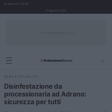
Salta al contenuto
9 Agosto 2026
9 Agosto 2026
⌕
×
⌕
NEWS E ATTUALITÀ
Cerca
Disinfestazione da
processionaria ad Adrano:
sicurezza per tutti