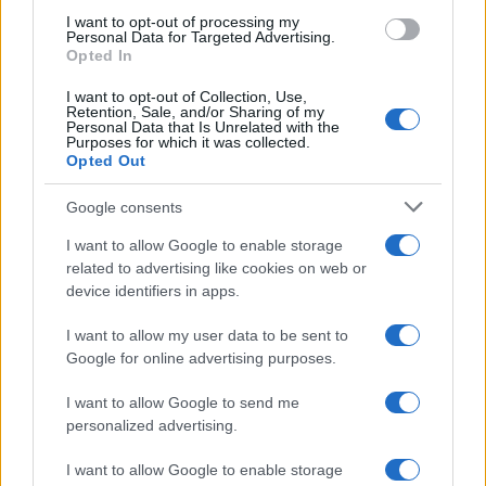
I want to opt-out of processing my
Personal Data for Targeted Advertising.
Opted In
I want to opt-out of Collection, Use,
Retention, Sale, and/or Sharing of my
Personal Data that Is Unrelated with the
Purposes for which it was collected.
Opted Out
Google consents
I want to allow Google to enable storage
related to advertising like cookies on web or
Lamezia International Film Fest: arte e cultura si
device identifiers in apps.
incontrano in Calabria
Camilla Pellegrini · 16 Lug 2026
I want to allow my user data to be sent to
Google for online advertising purposes.
I want to allow Google to send me
PIÙ LETTI
personalized advertising.
1
I want to allow Google to enable storage
Diritti delle lavoratrici in gravidanza: guida completa e