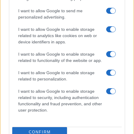
I want to allow Google to send me
personalized advertising.
I want to allow Google to enable storage
related to analytics like cookies on web or
Codacons denuncia: i problemi che affliggono la Sicilia
device identifiers in apps.
tra carburanti, spiagge e incendi
Matteo Pellegrino · 25 Lug 2026
I want to allow Google to enable storage
related to functionality of the website or app.
NEWS E ATTUALITÀ
I want to allow Google to enable storage
related to personalization.
I want to allow Google to enable storage
related to security, including authentication
functionality and fraud prevention, and other
user protection.
CONFIRM