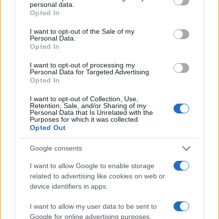
personal data.
grant or deny consent to Google and its third-party tags to
Opted In
use your data for below specified purposes in below Google
consent section.
I want to opt-out of the Sale of my
Personal Data.
Opted In
I want to opt-out of processing my
Personal Data for Targeted Advertising.
Opted In
I want to opt-out of Collection, Use,
ICA Milano presenta mostre, concerti e letture per
Retention, Sale, and/or Sharing of my
l’autunno 2026
Personal Data that Is Unrelated with the
Purposes for which it was collected.
Matteo Pellegrino · 6 Ago 2026
Opted Out
NEWS E ATTUALITÀ
Google consents
I want to allow Google to enable storage
related to advertising like cookies on web or
device identifiers in apps.
I want to allow my user data to be sent to
Google for online advertising purposes.