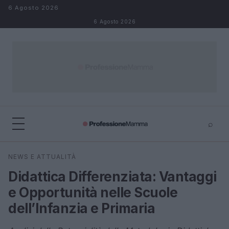
Salta al contenuto
6 Agosto 2026
6 Agosto 2026
⌕
×
⌕
NEWS E ATTUALITÀ
Cerca
Didattica Differenziata: Vantaggi
e Opportunità nelle Scuole
dell’Infanzia e Primaria