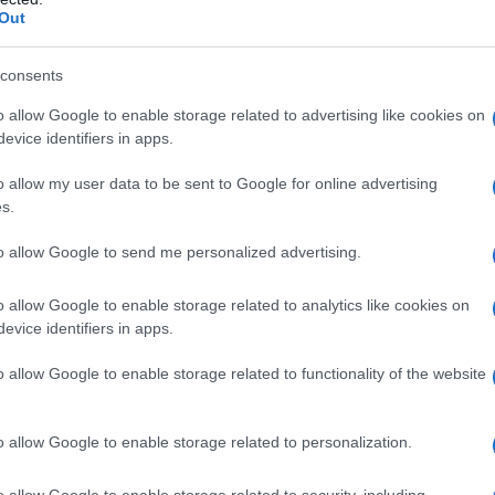
stress psicologico e mancanza di supporto
Out
consents
o allow Google to enable storage related to advertising like cookies on
evice identifiers in apps.
o allow my user data to be sent to Google for online advertising
s.
erienze delle neomamme.
ale
per approfondire le cause.
to allow Google to send me personalized advertising.
 che hanno vissuto la
depressione post parto
.
o allow Google to enable storage related to analytics like cookies on
 strategy
evice identifiers in apps.
omi e sui trattamenti disponibili.
o allow Google to enable storage related to functionality of the website
ti a
gruppi di supporto
.
ch per sensibilizzare l’opinione pubblica.
o allow Google to enable storage related to personalization.
o allow Google to enable storage related to security, including