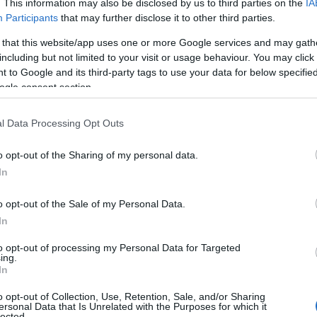
. This information may also be disclosed by us to third parties on the
IA
Participants
that may further disclose it to other third parties.
 that this website/app uses one or more Google services and may gath
including but not limited to your visit or usage behaviour. You may click 
 to Google and its third-party tags to use your data for below specifi
ogle consent section.
l Data Processing Opt Outs
o opt-out of the Sharing of my personal data.
In
o opt-out of the Sale of my Personal Data.
In
to opt-out of processing my Personal Data for Targeted
tarsi attraverso vari sintomi, tra cui
tristezza
ing.
In
e riconoscere che non si tratta solo di un ‘blues’
o opt-out of Collection, Use, Retention, Sale, and/or Sharing
ca che richiede attenzione medica. Le cause
ersonal Data that Is Unrelated with the Purposes for which it
lected.