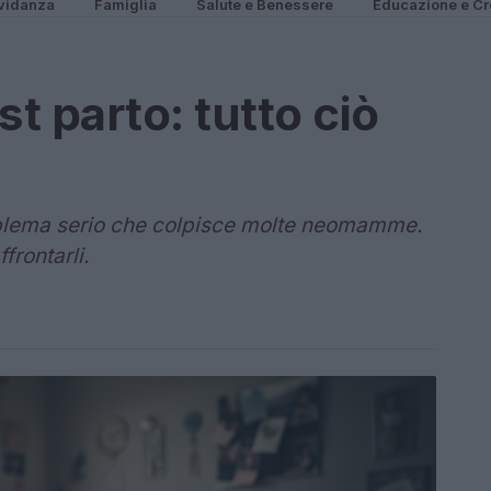
vidanza
Famiglia
Salute e Benessere
Educazione e Cr
t parto: tutto ciò
oblema serio che colpisce molte neomamme.
frontarli.