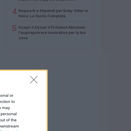
4
Requisiti e Stipendi per Baby Sitter in
Italia: La Guida Completa
5
Scopri il Dyson V15 Detect Absolute:
l’aspirapolvere innovativo per la tua
casa
sonal or
ection to
ou may
 personal
out of the
 downstream