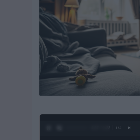
0:28 / 1:23
1
/
4