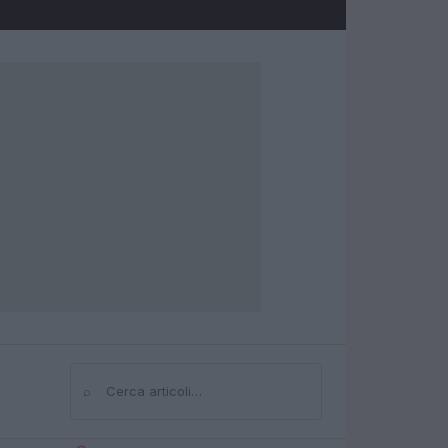
⌕
Cerca