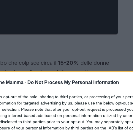
bo che colpisce circa il
15-20%
delle donne
ificativo sulla vita quotidiana e sul legame con
to dalla
American Psychological Association
,
one Mamma -
Do Not Process My Personal Information
mi di depressione è aumentato del
30%
negli
to opt-out of the sale, sharing to third parties, or processing of your per
 di una maggiore consapevolezza e supporto.
formation for targeted advertising by us, please use the below opt-out s
r selection. Please note that after your opt-out request is processed y
eing interest-based ads based on personal information utilized by us or
disclosed to third parties prior to your opt-out. You may separately opt-
losure of your personal information by third parties on the IAB’s list of