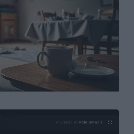
Ad
hub
Media
POWERED BY