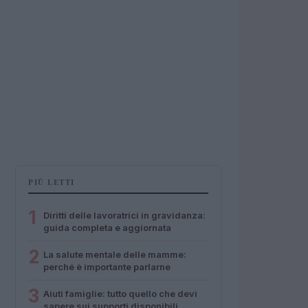
PIÙ LETTI
1
Diritti delle lavoratrici in gravidanza:
guida completa e aggiornata
2
La salute mentale delle mamme:
perché è importante parlarne
3
Aiuti famiglie: tutto quello che devi
sapere sui supporti disponibili