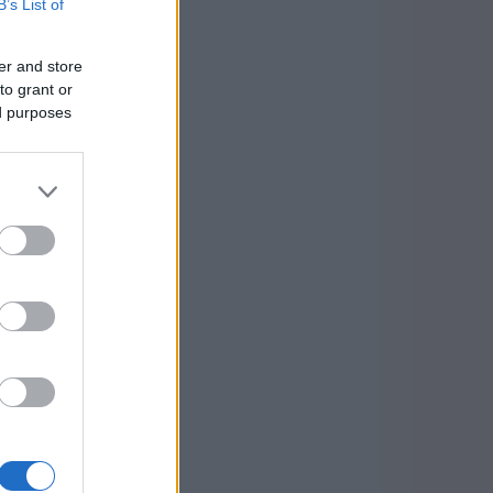
B’s List of
er and store
to grant or
ed purposes