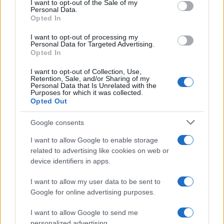
I want to opt-out of the Sale of my
Codacons denuncia: i problemi che affliggono la Sicilia
Personal Data.
tra carburanti, spiagge e incendi
Opted In
Matteo Pellegrino · 25 Lug 2026
I want to opt-out of processing my
Personal Data for Targeted Advertising.
NEWS E ATTUALITÀ
Opted In
I want to opt-out of Collection, Use,
Retention, Sale, and/or Sharing of my
Personal Data that Is Unrelated with the
Purposes for which it was collected.
Opted Out
Google consents
I want to allow Google to enable storage
related to advertising like cookies on web or
device identifiers in apps.
I want to allow my user data to be sent to
Lamezia International Film Fest: arte e cultura si
Google for online advertising purposes.
incontrano in Calabria
Camilla Pellegrini · 16 Lug 2026
I want to allow Google to send me
personalized advertising.