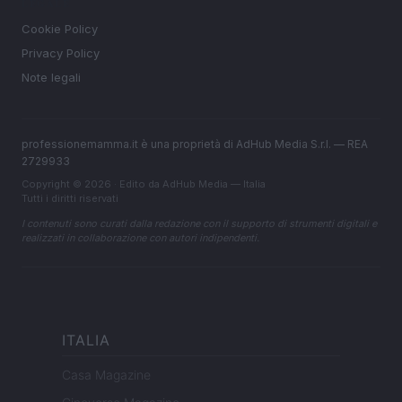
LEGALE
Cookie Policy
Privacy Policy
Note legali
professionemamma.it è una proprietà di AdHub Media S.r.l. — REA
2729933
Copyright © 2026 · Edito da AdHub Media — Italia
Tutti i diritti riservati
I contenuti sono curati dalla redazione con il supporto di strumenti digitali e
realizzati in collaborazione con autori indipendenti.
ITALIA
Casa Magazine