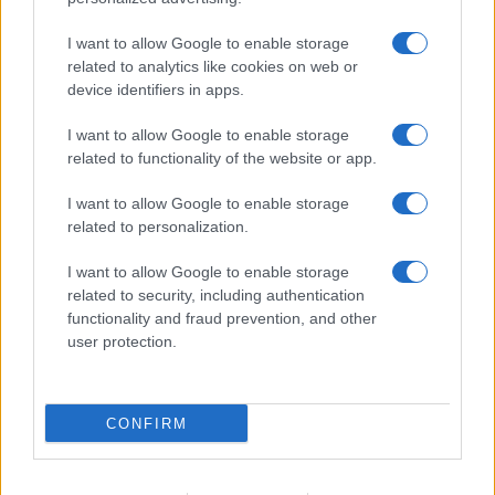
I want to allow Google to enable storage
PIÙ LETTI
related to analytics like cookies on web or
device identifiers in apps.
1
Diritti delle lavoratrici in gravidanza: guida completa e
aggiornata
I want to allow Google to enable storage
related to functionality of the website or app.
2
La salute mentale delle mamme: perché è importante
parlarne
I want to allow Google to enable storage
related to personalization.
3
Aiuti famiglie: tutto quello che devi sapere sui supporti
disponibili
I want to allow Google to enable storage
4
Requisiti e Stipendi per Baby Sitter in Italia: La Guida
related to security, including authentication
Completa
functionality and fraud prevention, and other
user protection.
5
Scopri il Dyson V15 Detect Absolute: l’aspirapolvere
innovativo per la tua casa
CONFIRM