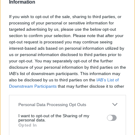
Information
If you wish to opt-out of the sale, sharing to third parties, or
processing of your personal or sensitive information for
ICA Milano presenta mostre, concerti e letture per
targeted advertising by us, please use the below opt-out
l’autunno 2026
section to confirm your selection. Please note that after your
Matteo Pellegrino · 6 Ago 2026
opt-out request is processed you may continue seeing
interest-based ads based on personal information utilized by
NEWS E ATTUALITÀ
us or personal information disclosed to third parties prior to
your opt-out. You may separately opt-out of the further
disclosure of your personal information by third parties on the
IAB’s list of downstream participants. This information may
also be disclosed by us to third parties on the
IAB’s List of
Downstream Participants
that may further disclose it to other
third parties.
Please note that this website/app uses one or more Google
Personal Data Processing Opt Outs
services and may gather and store information including but
not limited to your visit or usage behaviour. You may click to
I want to opt-out of the Sharing of my
personal data.
grant or deny consent to Google and its third-party tags to
Opted In
use your data for below specified purposes in below Google
consent section.