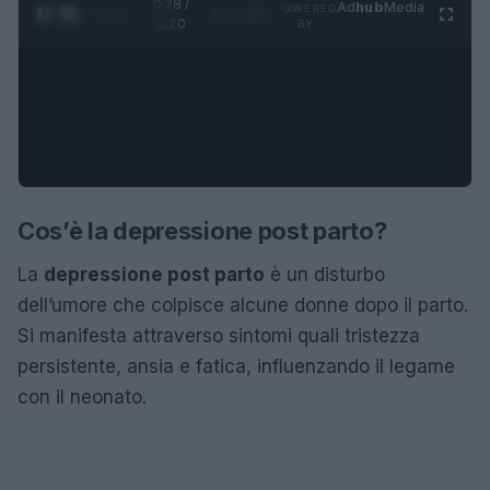
0:28 /
Ad
hub
Media
POWERED
1
/
4
1:20
BY
Cos’è la depressione post parto?
La
depressione post parto
è un disturbo
dell’umore che colpisce alcune donne dopo il parto.
Si manifesta attraverso sintomi quali tristezza
persistente, ansia e fatica, influenzando il legame
con il neonato.