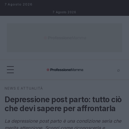
Salta al contenuto
7 Agosto 2026
7 Agosto 2026
⌕
×
⌕
NEWS E ATTUALITÀ
Cerca
Depressione post parto: tutto ciò
che devi sapere per affrontarla
La depressione post parto è una condizione seria che
merita attenzione. Scopri come riconoscerla e