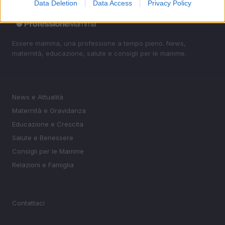
Data Deletion
Data Access
Privacy Policy
Essere mamma, una professione a tempo pieno. News,
maternità, educazione, salute e consigli per le mamme.
SEZIONI
News e Attualità
Maternità e Gravidanza
Educazione e Crescita
Salute e Benessere
Consigli per le Mamme
Relazioni e Famiglia
MAGAZINE
Contattaci