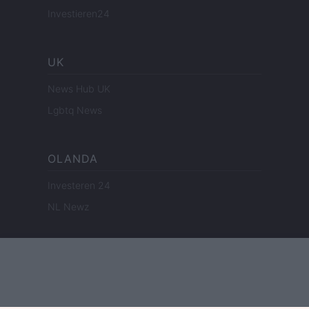
Investieren24
UK
News Hub UK
Lgbtq News
OLANDA
Investeren 24
NL Newz