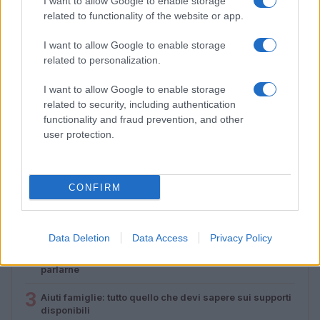
I want to allow Google to enable storage
related to functionality of the website or app.
I want to allow Google to enable storage
related to personalization.
I want to allow Google to enable storage
Lamezia International Film Fest: arte e cultura si
related to security, including authentication
incontrano in Calabria
functionality and fraud prevention, and other
Camilla Pellegrini · 16 Lug 2026
user protection.
PIÙ LETTI
CONFIRM
1
Diritti delle lavoratrici in gravidanza: guida completa e
aggiornata
Data Deletion
Data Access
Privacy Policy
2
La salute mentale delle mamme: perché è importante
parlarne
3
Aiuti famiglie: tutto quello che devi sapere sui supporti
disponibili