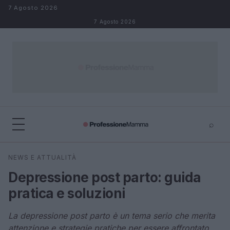
Salta al contenuto
7 Agosto 2026
7 Agosto 2026
⌕
×
⌕
NEWS E ATTUALITÀ
Cerca
Depressione post parto: guida
pratica e soluzioni
La depressione post parto è un tema serio che merita
attenzione e strategie pratiche per essere affrontato