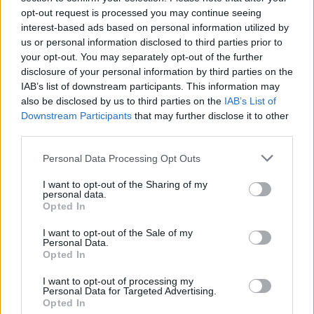
opt-out request is processed you may continue seeing
NEWS E ATTUALITÀ
interest-based ads based on personal information utilized by
us or personal information disclosed to third parties prior to
your opt-out. You may separately opt-out of the further
disclosure of your personal information by third parties on the
IAB’s list of downstream participants. This information may
also be disclosed by us to third parties on the
IAB’s List of
Downstream Participants
that may further disclose it to other
third parties.
Please note that this website/app uses one or more Google
Personal Data Processing Opt Outs
services and may gather and store information including but
not limited to your visit or usage behaviour. You may click to
I want to opt-out of the Sharing of my
personal data.
grant or deny consent to Google and its third-party tags to
Opted In
ICA Milano presenta mostre, concerti e letture per
use your data for below specified purposes in below Google
l’autunno 2026
consent section.
I want to opt-out of the Sale of my
Matteo Pellegrino · 6 Ago 2026
Personal Data.
Opted In
NEWS E ATTUALITÀ
I want to opt-out of processing my
Personal Data for Targeted Advertising.
Opted In