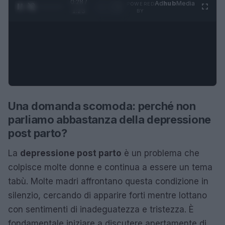
0:28 /
Ad
hub
Media
POWERED
1
/
4
1:23
BY
Una domanda scomoda: perché non
parliamo abbastanza della depressione
post parto?
La
depressione post parto
è un problema che
colpisce molte donne e continua a essere un tema
tabù. Molte madri affrontano questa condizione in
silenzio, cercando di apparire forti mentre lottano
con sentimenti di inadeguatezza e tristezza. È
fondamentale iniziare a discutere apertamente di