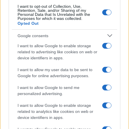
I want to opt-out of Collection, Use,
Retention, Sale, and/or Sharing of my
Personal Data that Is Unrelated with the
Purposes for which it was collected.
Opted Out
Google consents
I want to allow Google to enable storage
related to advertising like cookies on web or
device identifiers in apps.
Codacons denuncia: i problemi che affliggono la Sicilia
tra carburanti, spiagge e incendi
I want to allow my user data to be sent to
Matteo Pellegrino · 25 Lug 2026
Google for online advertising purposes.
NEWS E ATTUALITÀ
I want to allow Google to send me
personalized advertising.
I want to allow Google to enable storage
related to analytics like cookies on web or
device identifiers in apps.