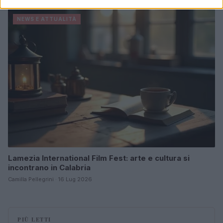
NEWS E ATTUALITÀ
Lamezia International Film Fest: arte e cultura si
incontrano in Calabria
Camilla Pellegrini · 16 Lug 2026
PIÙ LETTI