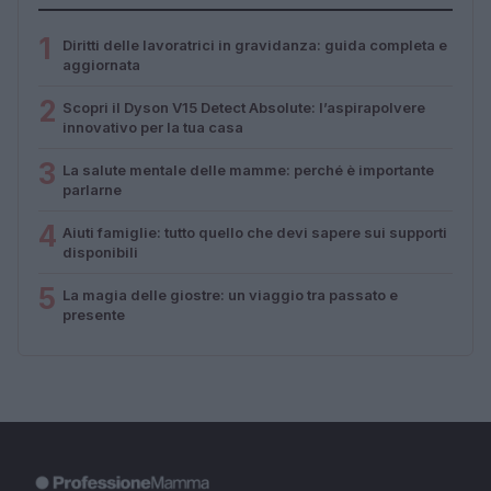
1
Diritti delle lavoratrici in gravidanza: guida completa e
aggiornata
2
Scopri il Dyson V15 Detect Absolute: l’aspirapolvere
innovativo per la tua casa
3
La salute mentale delle mamme: perché è importante
parlarne
4
Aiuti famiglie: tutto quello che devi sapere sui supporti
disponibili
5
La magia delle giostre: un viaggio tra passato e
presente