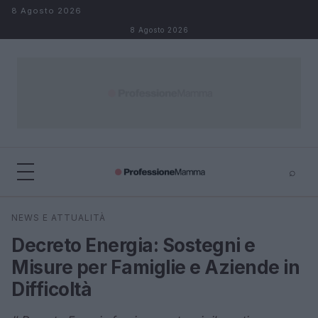
Salta al contenuto
8 Agosto 2026
8 Agosto 2026
⌕
×
⌕
NEWS E ATTUALITÀ
Cerca
Decreto Energia: Sostegni e
Misure per Famiglie e Aziende in
Difficoltà