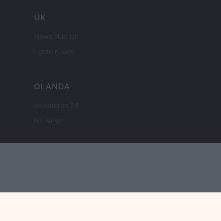
UK
News Hub UK
Lgbtq News
OLANDA
Investeren 24
NL Newz