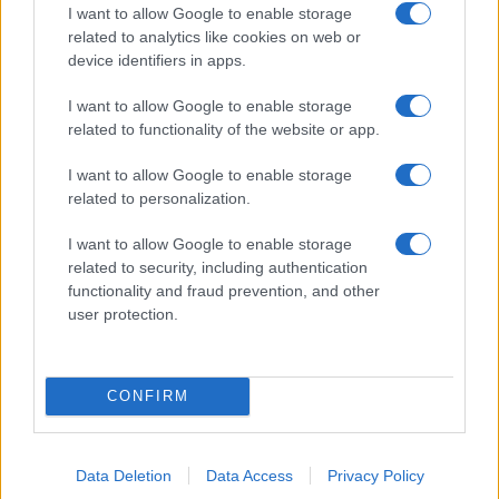
I want to allow Google to enable storage
related to analytics like cookies on web or
ICA Milano presenta mostre, concerti e letture per
l’autunno 2026
device identifiers in apps.
Matteo Pellegrino · 6 Ago 2026
I want to allow Google to enable storage
related to functionality of the website or app.
NEWS E ATTUALITÀ
I want to allow Google to enable storage
related to personalization.
I want to allow Google to enable storage
related to security, including authentication
functionality and fraud prevention, and other
user protection.
CONFIRM
Codacons denuncia: i problemi che affliggono la Sicilia
tra carburanti, spiagge e incendi
Data Deletion
Data Access
Privacy Policy
Matteo Pellegrino · 25 Lug 2026