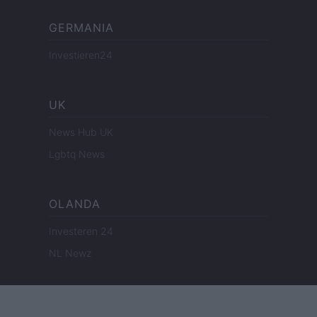
GERMANIA
Investieren24
UK
News Hub UK
Lgbtq News
OLANDA
Investeren 24
NL Newz