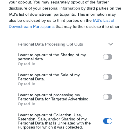
your opt-out. You may separately opt-out of the further
disclosure of your personal information by third parties on the
IAB’s list of downstream participants. This information may
also be disclosed by us to third parties on the
IAB’s List of
Downstream Participants
that may further disclose it to other
third parties.
ICA Milano presenta mostre, concerti e letture per
Please note that this website/app uses one or more Google
Personal Data Processing Opt Outs
l’autunno 2026
services and may gather and store information including but
not limited to your visit or usage behaviour. You may click to
I want to opt-out of the Sharing of my
Matteo Pellegrino · 6 Ago 2026
personal data.
grant or deny consent to Google and its third-party tags to
Opted In
use your data for below specified purposes in below Google
NEWS E ATTUALITÀ
consent section.
I want to opt-out of the Sale of my
Personal Data.
Opted In
I want to opt-out of processing my
Personal Data for Targeted Advertising.
Opted In
I want to opt-out of Collection, Use,
Retention, Sale, and/or Sharing of my
Personal Data that Is Unrelated with the
Purposes for which it was collected.