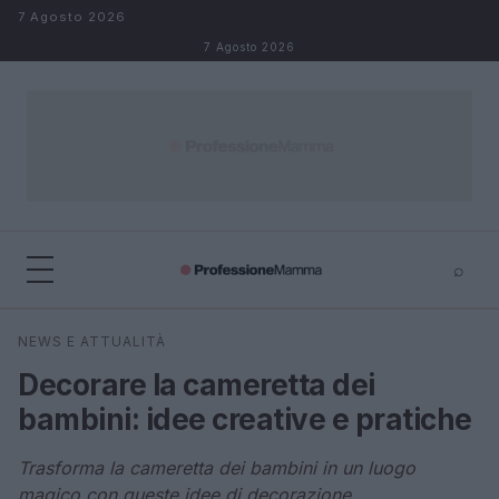
Salta al contenuto
7 Agosto 2026
7 Agosto 2026
⌕
×
⌕
NEWS E ATTUALITÀ
Cerca
Decorare la cameretta dei
bambini: idee creative e pratiche
Trasforma la cameretta dei bambini in un luogo
magico con queste idee di decorazione.