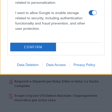
incontrano in Calabria
related to personalization.
Camilla Pellegrini · 16 Lug 2026
I want to allow Google to enable storage
related to security, including authentication
functionality and fraud prevention, and other
PIÙ LETTI
user protection.
1
Diritti delle lavoratrici in gravidanza: guida completa e
aggiornata
CONFIRM
2
La salute mentale delle mamme: perché è importante
parlarne
Data Deletion
Data Access
Privacy Policy
3
Aiuti famiglie: tutto quello che devi sapere sui supporti
disponibili
4
Requisiti e Stipendi per Baby Sitter in Italia: La Guida
Completa
5
Scopri il Dyson V15 Detect Absolute: l’aspirapolvere
innovativo per la tua casa