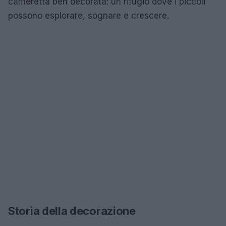
cameretta ben decorata: un rifugio dove i piccoli
possono esplorare, sognare e crescere.
Storia della decorazione