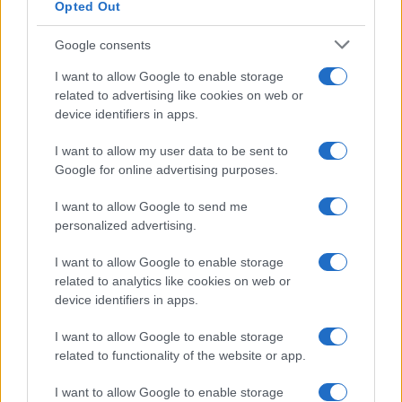
Opted Out
Google consents
Codacons denuncia: i problemi che affliggono la Sicilia
tra carburanti, spiagge e incendi
I want to allow Google to enable storage
related to advertising like cookies on web or
Matteo Pellegrino · 25 Lug 2026
device identifiers in apps.
NEWS E ATTUALITÀ
I want to allow my user data to be sent to
Google for online advertising purposes.
I want to allow Google to send me
personalized advertising.
I want to allow Google to enable storage
related to analytics like cookies on web or
device identifiers in apps.
I want to allow Google to enable storage
related to functionality of the website or app.
Lamezia International Film Fest: arte e cultura si
I want to allow Google to enable storage