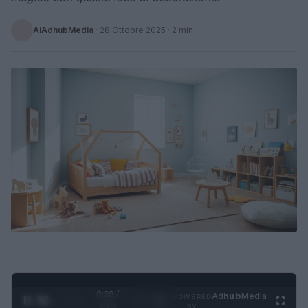
AiAdhubMedia
·
28 Ottobre 2025
· 2 min
0:28 /
Ad
hub
Media
POWERED
1
/
4
1:21
BY