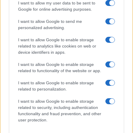
I want to allow my user data to be sent to
Google for online advertising purposes.
I want to allow Google to send me
personalized advertising.
Lamezia International Film Fest: arte e cultura si
incontrano in Calabria
I want to allow Google to enable storage
related to analytics like cookies on web or
Camilla Pellegrini · 16 Lug 2026
device identifiers in apps.
I want to allow Google to enable storage
PIÙ LETTI
related to functionality of the website or app.
I want to allow Google to enable storage
1
Diritti delle lavoratrici in gravidanza: guida completa e
related to personalization.
aggiornata
2
I want to allow Google to enable storage
Scopri il Dyson V15 Detect Absolute: l’aspirapolvere
innovativo per la tua casa
related to security, including authentication
functionality and fraud prevention, and other
3
La salute mentale delle mamme: perché è importante
user protection.
parlarne