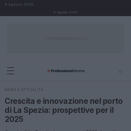
Salta al contenuto
9 Agosto 2026
9 Agosto 2026
⌕
×
⌕
NEWS E ATTUALITÀ
Cerca
Crescita e innovazione nel porto
di La Spezia: prospettive per il
2025