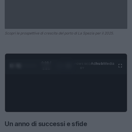
Scopri le prospettive di crescita del porto di La Spezia per il 2025.
0:28 /
Ad
hub
Media
POWERED
1
/
4
1:21
BY
Un anno di successi e sfide