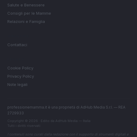
Salute e Benessere
Consigli per le Mamme
Relazioni e Famiglia
MAGAZINE
Contattaci
LEGALE
Cookie Policy
Privacy Policy
Note legali
professionemamma.it è una proprietà di AdHub Media S.r.l. — REA
2729933
Copyright © 2026 · Edito da AdHub Media — Italia
Tutti i diritti riservati
I contenuti sono curati dalla redazione con il supporto di strumenti digitali e