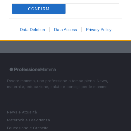
4
Aiuti famiglie: tutto quello che devi sapere sui supporti
disponibili
CONFIRM
5
La magia delle giostre: un viaggio tra passato e
presente
Data Deletion
Data Access
Privacy Policy
Essere mamma, una professione a tempo pieno. News,
maternità, educazione, salute e consigli per le mamme.
SEZIONI
News e Attualità
Maternità e Gravidanza
Educazione e Crescita