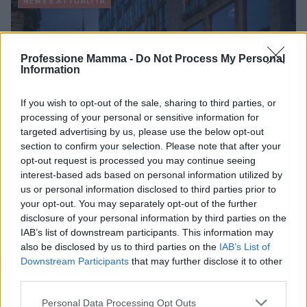
NEWS E ATTUALITÀ
Professione Mamma -
Do Not Process My Personal
Information
If you wish to opt-out of the sale, sharing to third parties, or
processing of your personal or sensitive information for
targeted advertising by us, please use the below opt-out
section to confirm your selection. Please note that after your
opt-out request is processed you may continue seeing
interest-based ads based on personal information utilized by
us or personal information disclosed to third parties prior to
ICA Milano presenta mostre, concerti e letture per
your opt-out. You may separately opt-out of the further
l’autunno 2026
disclosure of your personal information by third parties on the
Matteo Pellegrino · 6 Ago 2026
IAB’s list of downstream participants. This information may
also be disclosed by us to third parties on the
IAB’s List of
NEWS E ATTUALITÀ
Downstream Participants
that may further disclose it to other
third parties.
Please note that this website/app uses one or more Google
Personal Data Processing Opt Outs