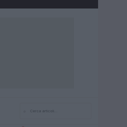
⌕
Cerca