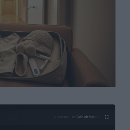
Ad
hub
Media
POWERED BY