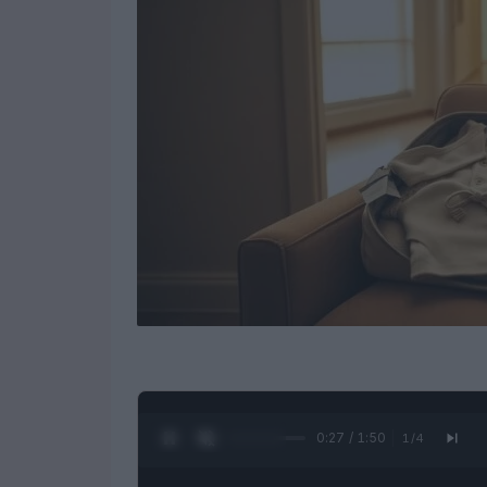
0:28 / 1:50
1
/
4