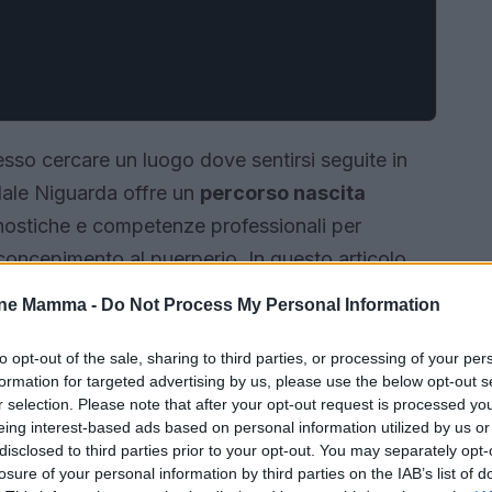
sso cercare un luogo dove sentirsi seguite in
ale Niguarda offre un
percorso nascita
gnostiche e competenze professionali per
cepimento al puerperio. In questo articolo
na l’
accoglienza
, quali sono le tappe cliniche
one Mamma -
Do Not Process My Personal Information
ponibili, con suggerimenti pratici su come
re priorità.
to opt-out of the sale, sharing to third parties, or processing of your per
formation for targeted advertising by us, please use the below opt-out s
r selection. Please note that after your opt-out request is processed y
eing interest-based ads based on personal information utilized by us or
disclosed to third parties prior to your opt-out. You may separately opt-
losure of your personal information by third parties on the IAB’s list of