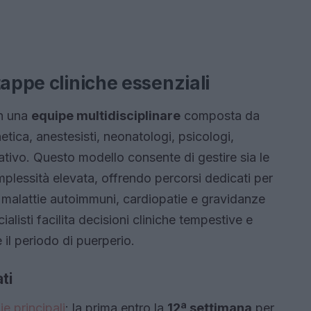
tappe cliniche essenziali
on una
equipe multidisciplinare
composta da
netica, anestesisti, neonatologi, psicologi,
rativo. Questo modello consente di gestire sia le
mplessità elevata, offrendo percorsi dedicati per
 malattie autoimmuni, cardiopatie e gravidanze
ialisti facilita decisioni cliniche tempestive e
 il periodo di puerperio.
ti
e principali
: la prima entro la
12ª settimana
per