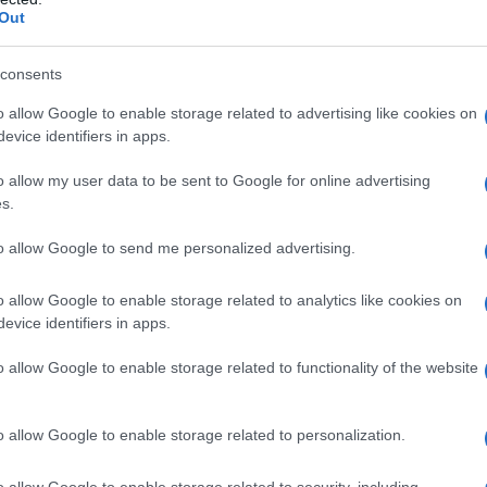
skin
e il
rooming in
.
Out
consents
e modalità di accesso
o allow Google to enable storage related to advertising like cookies on
arda, la prima fase prevede una valutazione
evice identifiers in apps.
intervista, valuta i
fattori di rischio
e indica il
o allow my user data to be sent to Google for online advertising
tri centri e si vuole la
presa in carico a
s.
notare una visita in regime di Servizio Sanitario
to allow Google to send me personalized advertising.
n la dicitura specifica: si consiglia di fissare
6ª e la 38ª settimana
. Questo passaggio
o allow Google to enable storage related to analytics like cookies on
evice identifiers in apps.
efinire l’organizzazione del parto.
o allow Google to enable storage related to functionality of the website
te al parto
 un
taglio cesareo
da strutture esterne, occorre
o allow Google to enable storage related to personalization.
dalità del parto” con impegnativa: la
o allow Google to enable storage related to security, including