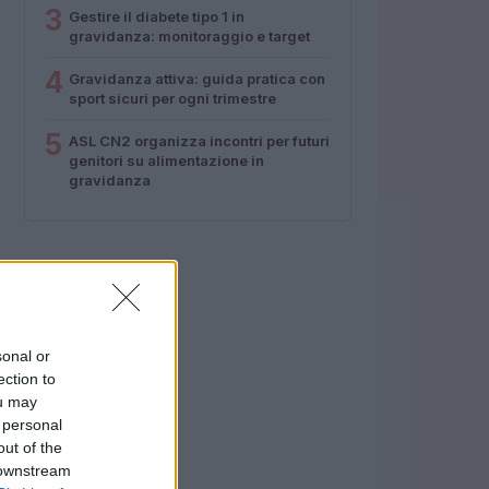
3
Gestire il diabete tipo 1 in
gravidanza: monitoraggio e target
4
Gravidanza attiva: guida pratica con
sport sicuri per ogni trimestre
5
ASL CN2 organizza incontri per futuri
genitori su alimentazione in
gravidanza
sonal or
ection to
ou may
 personal
out of the
 downstream