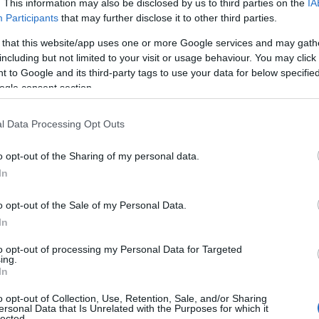
. This information may also be disclosed by us to third parties on the
IA
Participants
that may further disclose it to other third parties.
 that this website/app uses one or more Google services and may gath
including but not limited to your visit or usage behaviour. You may click 
 to Google and its third-party tags to use your data for below specifi
ogle consent section.
l Data Processing Opt Outs
o opt-out of the Sharing of my personal data.
In
o opt-out of the Sale of my Personal Data.
te per chi è già seguito altrove e desidera
In
me per chi decide di iniziare il percorso a
to opt-out of processing my Personal Data for Targeted
ing.
erai indicazioni su visite specifiche, la presenza
In
partoanalgesia
, il
Pronto Soccorso Ostetrico
o opt-out of Collection, Use, Retention, Sale, and/or Sharing
ione del sangue del cordone ombelicale
, oltre
ersonal Data that Is Unrelated with the Purposes for which it
lected.