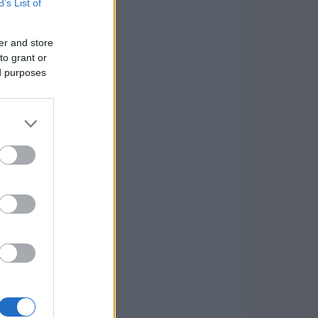
B’s List of
er and store
to grant or
ed purposes