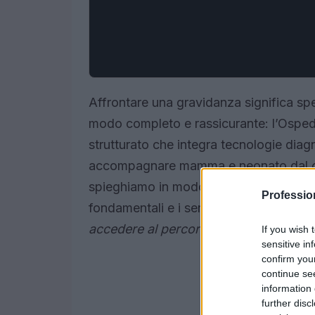
Affrontare una gravidanza significa spe
modo completo e rassicurante: l’Osped
strutturato che integra tecnologie dia
accompagnare mamma e neonato dal con
spieghiamo in modo chiaro come funzio
Professi
fondamentali e i servizi di supporto dis
accedere al percorso
e a quali visite da
If you wish 
sensitive in
confirm you
continue se
information 
further disc