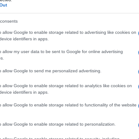
Out
iativa pensata per semplificare la vita delle
consents
madri con bambini piccoli. **Come chef ho
o allow Google to enable storage related to advertising like cookies on
anno la differenza, e questo contributo prevede il
evice identifiers in apps.
rasporto, che può avvenire tramite taxi o
o allow my user data to be sent to Google for online advertising
ia massima di 100 euro per l’anno 2025. Questa
s.
scente attenzione verso le esigenze delle
to allow Google to send me personalized advertising.
 muoversi liberamente all’interno della rete
presentate fino alla fine di novembre, offrendo
o allow Google to enable storage related to analytics like cookies on
questo importante aiuto. Ma quali sono i
evice identifiers in apps.
unità?
o allow Google to enable storage related to functionality of the website
sfino alcuni criteri. Possono presentare
o allow Google to enable storage related to personalization.
i Trieste, in stato di gravidanza o con figli di
e un’attestazione ISEE con un valore inferiore a
o allow Google to enable storage related to security, including