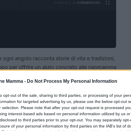
Ad
hub
Media
POWERED BY
 ogni angolo racconta storie di vita e tradizioni,
mpo per offrire un aiuto concreto alle neomamme
to non mente mai**, e anche in questo caso, la
one Mamma -
Do Not Process My Personal Information
contributo per il rimborso delle spese di
ione e cura. Grazie a questa iniziativa, le donne
to opt-out of the sale, sharing to third parties, or processing of your per
formation for targeted advertising by us, please use the below opt-out s
nni possono contare su un supporto economico
r selection. Please note that after your opt-out request is processed y
 contribuendo a rendere la quotidianità più
eing interest-based ads based on personal information utilized by us or
tivo fino al 30 novembre 2025, non è solo un
disclosed to third parties prior to your opt-out. You may separately opt-
losure of your personal information by third parties on the IAB’s list of
Comune offre alle mamme, che si trovano ad