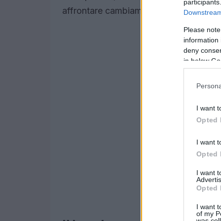
participants
affrontare cambiamenti significativi nell
Downstream 
Please note
information 
deny consent
in below Go
Persona
I want t
Opted 
I want t
Opted 
I want 
Advertis
Opted 
I want t
of my P
was col