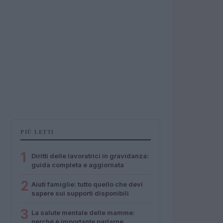
PIÙ LETTI
1
Diritti delle lavoratrici in gravidanza:
guida completa e aggiornata
2
Aiuti famiglie: tutto quello che devi
sapere sui supporti disponibili
3
La salute mentale delle mamme:
perché è importante parlarne