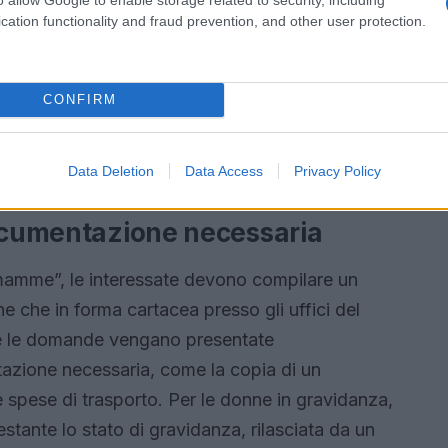
i avere uno dei vari status di residenza o
cation functionality and fraud prevention, and other user protection.
isiti, che possono sembrare complessi, hanno
il beneficio vada a chi realmente ne ha bisogno,
CONFIRM
sociale. **Dietro ogni piatto che cuciniamo, c’è
questo caso, le famiglie più vulnerabili possono
Data Deletion
Data Access
Privacy Policy
documentazione necessaria
mamme”, le interessate devono compilare un
ne che in forma cartacea presso gli uffici del
e le domande vengano presentate
azione necessaria, come la copia di un
e spese di trasporto. Per le donne in gravidanza,
estante lo stato di gravidanza, rilasciata da un