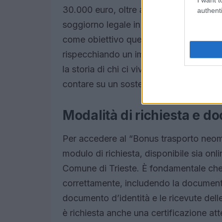
30.000 euro, oltre alla dimostrazione d
authenti
soggiorno legale in Italia. Questi requ
come obiettivo quello di garantire che 
rispecchiando un impegno per l’equità 
la storia di chi ci vive intorno**, e in 
contare su un sostegno concreto.
Modalità di richiesta e 
Per accedere al “Bonus trasporto neo
modulo di richiesta, disponibile sia onli
Comune di Trieste. È fondamentale ch
correttamente, includendo la document
documento d’identità e le ricevute dell
è richiesta anche una certificazione att