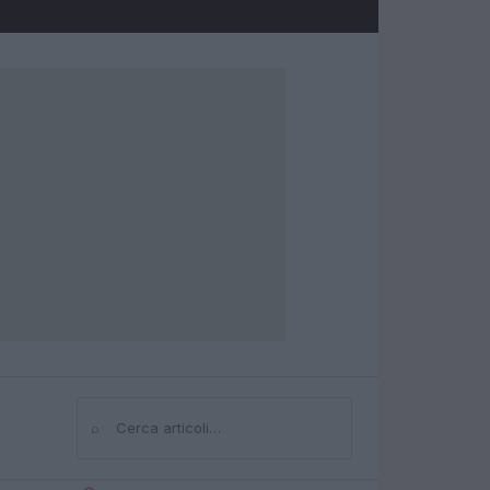
⌕
Cerca