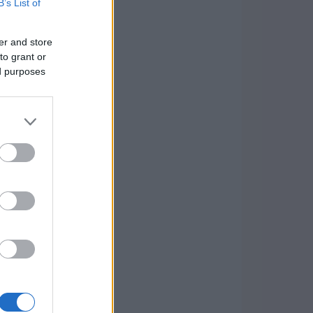
B’s List of
er and store
to grant or
ed purposes