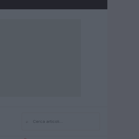
⌕
Cerca