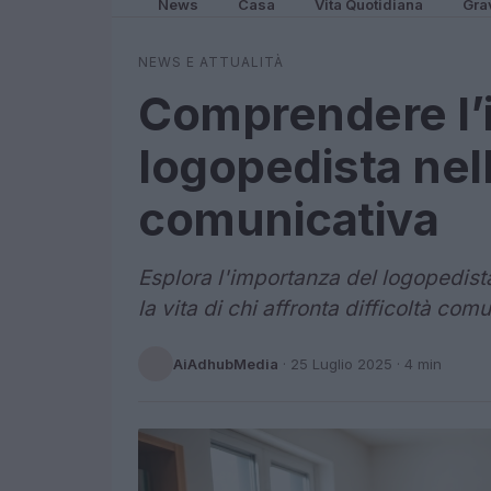
News
Casa
Vita Quotidiana
Gra
NEWS E ATTUALITÀ
Comprendere l’
logopedista nell
comunicativa
Esplora l'importanza del logopedist
la vita di chi affronta difficoltà com
AiAdhubMedia
·
25 Luglio 2025
· 4 min