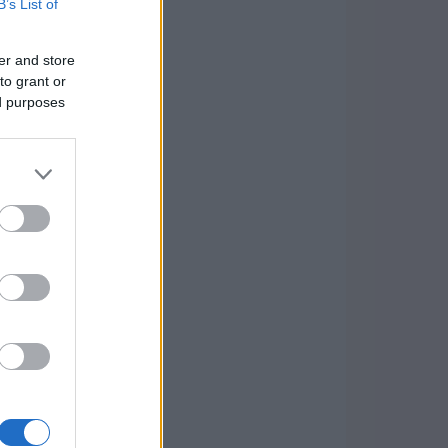
B’s List of
er and store
to grant or
ed purposes