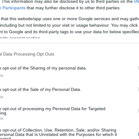
. This information may also be disclosed by us to third parties on the
IA
Participants
that may further disclose it to other third parties.
 that this website/app uses one or more Google services and may gath
including but not limited to your visit or usage behaviour. You may click 
 to Google and its third-party tags to use your data for below specifi
ogle consent section.
l Data Processing Opt Outs
o opt-out of the Sharing of my personal data.
In
o opt-out of the Sale of my Personal Data.
In
to opt-out of processing my Personal Data for Targeted
 fa?
ing.
In
tario specializzato nella prevenzione, valutazione
o opt-out of Collection, Use, Retention, Sale, and/or Sharing
ersonal Data that Is Unrelated with the Purposes for which it
aggio, alla comunicazione, alla voce e alla
lected.