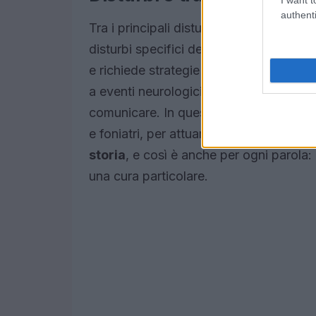
authenti
Tra i principali disturbi trattati dal logo
disturbi specifici del linguaggio (DSL)
e richiede strategie terapeutiche spec
a eventi neurologici come un ictus, p
comunicare. In questi casi, il logopedis
e foniatri, per attuare un trattamento mu
storia
, e così è anche per ogni parola:
una cura particolare.