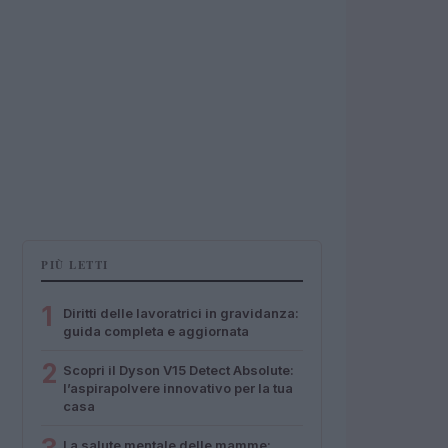
PIÙ LETTI
1
Diritti delle lavoratrici in gravidanza:
guida completa e aggiornata
2
Scopri il Dyson V15 Detect Absolute:
l’aspirapolvere innovativo per la tua
casa
La salute mentale delle mamme: