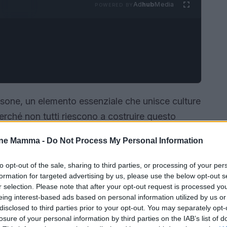
Ad
hub
Media
POWERED BY
sone, un elemento essenziale che unisce culture
perché non tutti riescono a costruire questo
o la figura del logopedista. Questo
one Mamma -
Do Not Process My Personal Information
linguaggio e della comunicazione, ha un ruolo
i possa esprimersi e interagire al meglio. Ma
to opt-out of the sale, sharing to third parties, or processing of your per
formation for targeted advertising by us, please use the below opt-out s
ché è così importante nella nostra vita
r selection. Please note that after your opt-out request is processed y
eing interest-based ads based on personal information utilized by us or
disclosed to third parties prior to your opt-out. You may separately opt-
losure of your personal information by third parties on the IAB’s list of