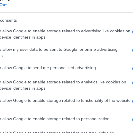
Out
 pazienti di tutte le età, dai più piccoli agli
 comunicativa e, di conseguenza, la qualità della
consents
’arte della comunicazione non è diversa dalla
o allow Google to enable storage related to advertising like cookies on
enzione ai dettagli, comprensione delle esigenze
evice identifiers in apps.
ato non mente mai
e così è per le parole: ogni
o allow my user data to be sent to Google for online advertising
nza.
s.
dista? I segnali possono variare. Difficoltà nel
to allow Google to send me personalized advertising.
, nella voce o nella deglutizione sono tutti
o allow Google to enable storage related to analytics like cookies on
to. Anche ritardi nello sviluppo del linguaggio o
evice identifiers in apps.
ritano attenzione. Ogni paziente è unico, e il
o allow Google to enable storage related to functionality of the website
 aree di difficoltà attraverso una valutazione
e che tutti possano esprimere ciò che sentono?
o allow Google to enable storage related to personalization.
n approccio personalizzato
o allow Google to enable storage related to security, including