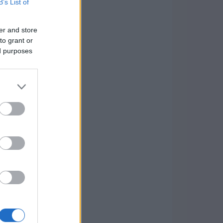
B’s List of
er and store
to grant or
ed purposes