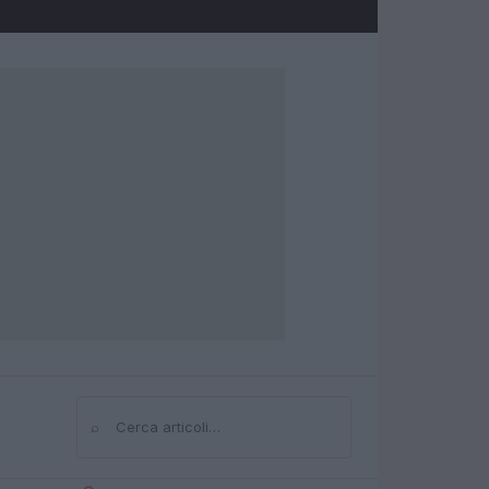
⌕
Cerca