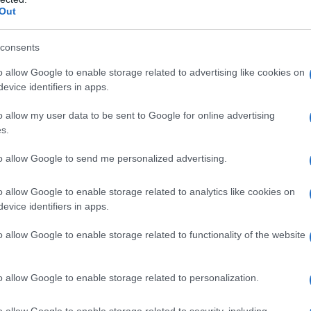
Out
mance
consents
he offrono maggiore flessibilità riportano un
o allow Google to enable storage related to advertising like cookies on
ing Spend) del 20%. Questo non solo migliora
evice identifiers in apps.
one dei dipendenti. Monitorare questi dati è
o allow my user data to be sent to Google for online advertising
lle strategie implementate.
s.
to allow Google to send me personalized advertising.
i successo
o allow Google to enable storage related to analytics like cookies on
ia XYZ, che ha implementato un modello di
evice identifiers in apps.
a, hanno registrato un incremento del
CTR
(Click-
o allow Google to enable storage related to functionality of the website
ubblicitarie. Inoltre, una survey interna ha
ente meno stressato e più motivato.
o allow Google to enable storage related to personalization.
o allow Google to enable storage related to security, including