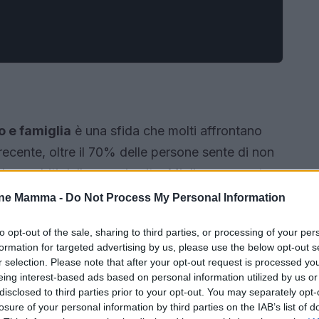
o e famiglia
è una sfida che molti affrontano
cente, oltre il 70% delle persone sente di non
due ambiti della propria vita. Migliorare questa
ere individuale e familiare.
one Mamma -
Do Not Process My Personal Information
to opt-out of the sale, sharing to third parties, or processing of your per
formation for targeted advertising by us, please use the below opt-out s
r selection. Please note that after your opt-out request is processed y
eing interest-based ads based on personal information utilized by us or
disclosed to third parties prior to your opt-out. You may separately opt-
losure of your personal information by third parties on the IAB’s list of