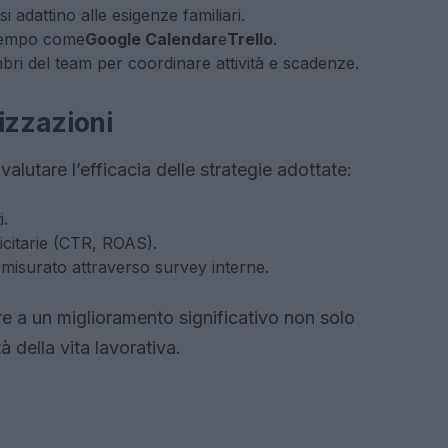
 si adattino alle esigenze familiari.
l tempo come
Google Calendar
e
Trello
.
i del team per coordinare attività e scadenze.
izzazioni
valutare l’efficacia delle strategie adottate:
i.
citarie (CTR, ROAS).
, misurato attraverso survey interne.
e a un miglioramento significativo non solo
à della vita lavorativa.