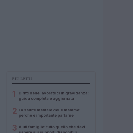
PIÙ LETTI
1
Diritti delle lavoratrici in gravidanza:
guida completa e aggiornata
2
La salute mentale delle mamme:
perché è importante parlarne
3
Aiuti famiglie: tutto quello che devi
sapere sui supporti disponibili