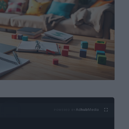
Ad
hub
Media
POWERED BY