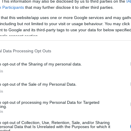
. This information may also be disclosed by us to third parties on the
IA
Participants
that may further disclose it to other third parties.
 that this website/app uses one or more Google services and may gath
including but not limited to your visit or usage behaviour. You may click 
 to Google and its third-party tags to use your data for below specifi
ogle consent section.
l Data Processing Opt Outs
o opt-out of the Sharing of my personal data.
In
estione del tempo
o opt-out of the Sale of my Personal Data.
nto della
flessibilità lavorativa
. Sempre più
In
 permettono ai dipendenti di gestire i propri
to opt-out of processing my Personal Data for Targeted
ing.
omer journey
anche per i collaboratori. La
In
 supportare questo cambiamento, facilitando la
o opt-out of Collection, Use, Retention, Sale, and/or Sharing
team.
ersonal Data that Is Unrelated with the Purposes for which it
lected.