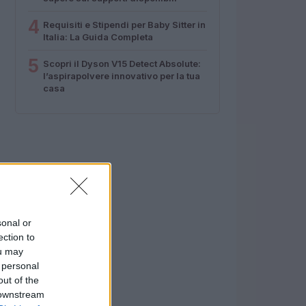
4
Requisiti e Stipendi per Baby Sitter in
Italia: La Guida Completa
5
Scopri il Dyson V15 Detect Absolute:
l’aspirapolvere innovativo per la tua
casa
sonal or
ection to
ou may
 personal
out of the
 downstream