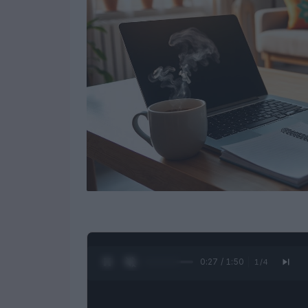
0:28 / 1:50
1
/
4