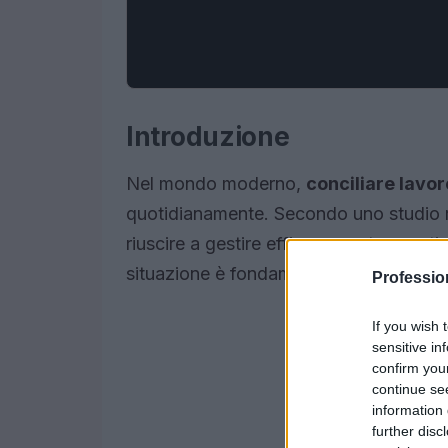
Introduzione
Nel mondo moderno,
conciliare lavor
quotidianamente. Secondo uno studio re
riuscire a gestire efficacemente questi 
situazione è fondamentale per il beness
Professi
If you wish 
sensitive in
confirm you
continue se
information 
further disc