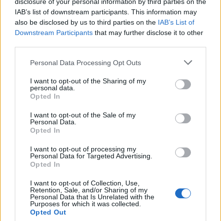
disclosure of your personal information by third parties on the
IAB’s list of downstream participants. This information may
also be disclosed by us to third parties on the
IAB’s List of
Downstream Participants
that may further disclose it to other
third parties.
ICA Milano presenta mostre, concerti e letture per
l’autunno 2026
Please note that this website/app uses one or more Google
Personal Data Processing Opt Outs
Matteo Pellegrino · 6 Ago 2026
services and may gather and store information including but
not limited to your visit or usage behaviour. You may click to
I want to opt-out of the Sharing of my
personal data.
grant or deny consent to Google and its third-party tags to
NEWS E ATTUALITÀ
Opted In
use your data for below specified purposes in below Google
consent section.
I want to opt-out of the Sale of my
Personal Data.
Opted In
I want to opt-out of processing my
Personal Data for Targeted Advertising.
Opted In
I want to opt-out of Collection, Use,
Retention, Sale, and/or Sharing of my
Personal Data that Is Unrelated with the
Purposes for which it was collected.
Opted Out