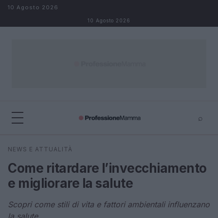
Salta al contenuto
10 Agosto 2026
10 Agosto 2026
⌕
×
⌕
NEWS E ATTUALITÀ
Cerca
Come ritardare l’invecchiamento
e migliorare la salute
Scopri come stili di vita e fattori ambientali influenzano
la salute