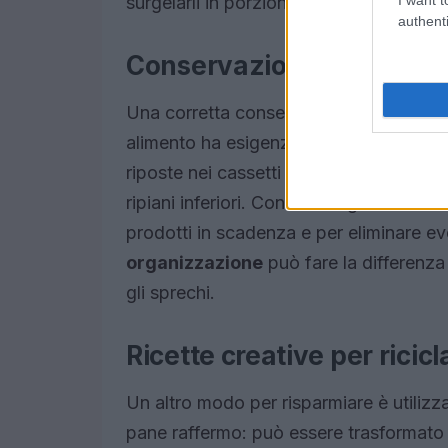
surgelarli in porzioni per prolungarne la
authenti
Conservazione degli alime
Una corretta conservazione degli alimen
alimento ha esigenze specifiche: ad es
riposte nei cassetti del frigorifero, m
ripiani inferiori. Controlla regolarmente 
prodotti in scadenza e per eliminare ev
organizzazione
può fare la differenza 
gli sprechi.
Ricette creative per ricicl
Un altro modo per risparmiare è utilizza
pane raffermo: può essere trasformato i