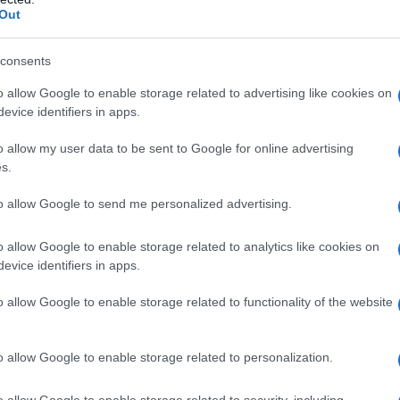
Out
consents
o allow Google to enable storage related to advertising like cookies on
evice identifiers in apps.
o allow my user data to be sent to Google for online advertising
s.
to allow Google to send me personalized advertising.
me fare acquisti consapevoli
o allow Google to enable storage related to analytics like cookies on
evice identifiers in apps.
inizia dalla spesa. È importante pianificare gli
serve realmente.
Evita di farti influenzare dalle
o allow Google to enable storage related to functionality of the website
mprare prodotti non necessari. Controlla sempre
tti confezionati, che tendono a durare di più
o allow Google to enable storage related to personalization.
quistare alimenti freschi in offerta, considera di
o allow Google to enable storage related to security, including