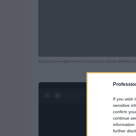
Scopri come risparmiare in cucina con questi semplici con
Professi
0:27 / 1:21
1
/
4
If you wish 
sensitive in
confirm you
continue se
information 
further disc