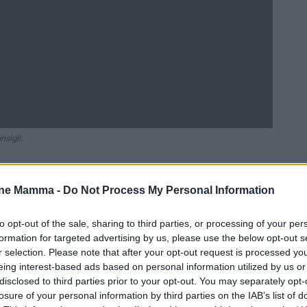
sigli.
one Mamma -
Do Not Process My Personal Information
Ad
hub
Media
POWERED BY
to opt-out of the sale, sharing to third parties, or processing of your per
formation for targeted advertising by us, please use the below opt-out s
r selection. Please note that after your opt-out request is processed y
eing interest-based ads based on personal information utilized by us or
disclosed to third parties prior to your opt-out. You may separately opt-
losure of your personal information by third parties on the IAB’s list of