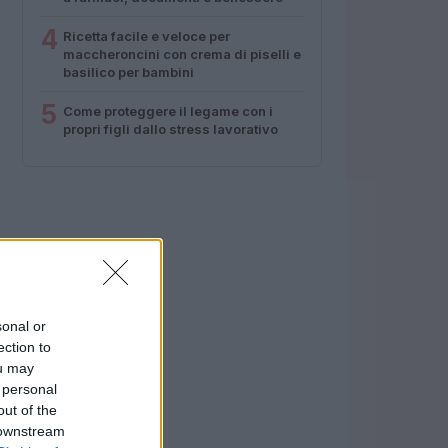
4
Ricetta facile e veloce per
maccheroncini con crema di piselli e
basilico per bambini
5
Come proteggere il legame con i
propri figli dallo stress lavorativo
sonal or
ection to
ou may
 personal
out of the
 downstream