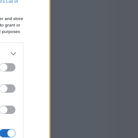
B’s List of
er and store
to grant or
ed purposes