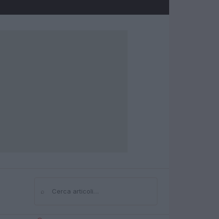
⌕
Cerca