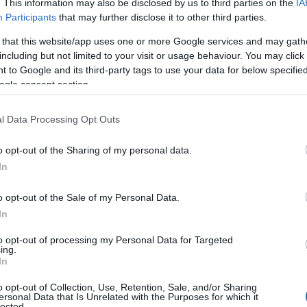
. This information may also be disclosed by us to third parties on the
IA
Participants
that may further disclose it to other third parties.
 that this website/app uses one or more Google services and may gath
 in cucina
including but not limited to your visit or usage behaviour. You may click 
 to Google and its third-party tags to use your data for below specifi
ntinuano a salire,
risparmiare in cucina
è
ogle consent section.
molte famiglie. Non si tratta solo di ridurre le
i vita più sostenibile e consapevole. Con alcuni
l Data Processing Opt Outs
 senza svuotare il portafoglio. In questo
o opt-out of the Sharing of my personal data.
 per una spesa intelligente e per ridurre gli
In
o opt-out of the Sale of my Personal Data.
In
to opt-out of processing my Personal Data for Targeted
ing.
In
o opt-out of Collection, Use, Retention, Sale, and/or Sharing
ersonal Data that Is Unrelated with the Purposes for which it
lected.