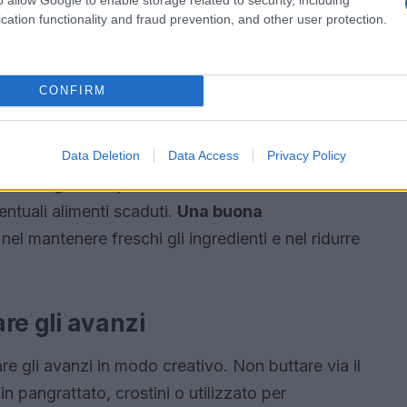
 durata.
cation functionality and fraud prevention, and other user protection.
nti: un alleato prezioso
CONFIRM
ti è essenziale per evitare sprechi. Ogni
empio, la frutta e la verdura devono essere
entre carne e pesce crudi dovrebbero occupare i
Data Deletion
Data Access
Privacy Policy
il tuo frigorifero per assicurarti che non ci siano
entuali alimenti scaduti.
Una buona
nel mantenere freschi gli ingredienti e nel ridurre
are gli avanzi
re gli avanzi in modo creativo. Non buttare via il
n pangrattato, crostini o utilizzato per