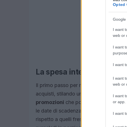
Opted 
Google 
I want t
web or d
I want t
purpose
I want 
La spesa intelligente: co
I want t
web or d
Il primo passo per risparmiare in cucina 
acquisti, stilando una lista di ciò che 
I want t
promozioni
che possono portarti a co
or app.
le date di scadenza e privilegia i prodo
I want t
rispetto a quelli freschi. Se decidi di ac
I want t