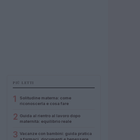
PIÙ LETTI
1
Solitudine materna: come
riconoscerla e cosa fare
2
Guida al rientro al lavoro dopo
maternità: equilibrio reale
3
Vacanze con bambini: guida pratica
a farmaci, documenti e benessere