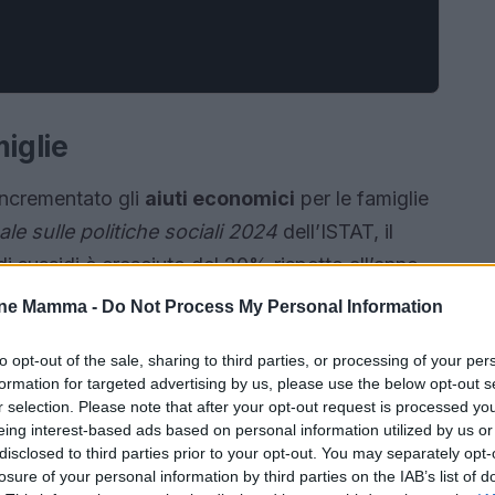
iglie
 incrementato gli
aiuti economici
per le famiglie
e sulle politiche sociali 2024
dell’ISTAT, il
i sussidi è cresciuto del 20% rispetto all’anno
ia un impegno crescente nell’assistenza
one Mamma -
Do Not Process My Personal Information
to opt-out of the sale, sharing to third parties, or processing of your per
formation for targeted advertising by us, please use the below opt-out s
r selection. Please note that after your opt-out request is processed y
eing interest-based ads based on personal information utilized by us or
disclosed to third parties prior to your opt-out. You may separately opt-
losure of your personal information by third parties on the IAB’s list of