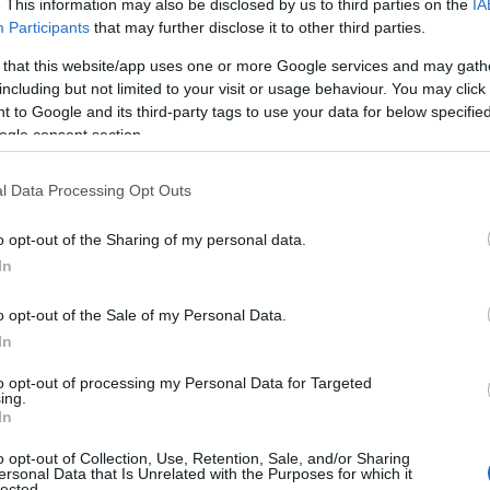
. This information may also be disclosed by us to third parties on the
IA
Participants
that may further disclose it to other third parties.
 that this website/app uses one or more Google services and may gath
including but not limited to your visit or usage behaviour. You may click 
 to Google and its third-party tags to use your data for below specifi
ogle consent section.
l Data Processing Opt Outs
o opt-out of the Sharing of my personal data.
In
uazione attuale
o opt-out of the Sale of my Personal Data.
In
esso a dura prova molte famiglie. L’
INPS
ha
to opt-out of processing my Personal Data for Targeted
supporto, con oltre 1 milione di domande per il
ing.
In
ure straordinarie, come i bonus alimentari e gli
o opt-out of Collection, Use, Retention, Sale, and/or Sharing
ntate per rispondere a questa emergenza.
ersonal Data that Is Unrelated with the Purposes for which it
lected.