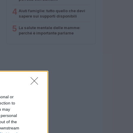
4
Aiuti famiglie: tutto quello che devi
sapere sui supporti disponibili
5
La salute mentale delle mamme:
perché è importante parlarne
sonal or
ection to
ou may
 personal
out of the
 downstream