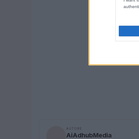
authenti
AUTORE
AiAdhubMedia