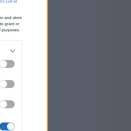
B’s List of
er and store
to grant or
ed purposes