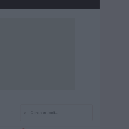
⌕
Cerca