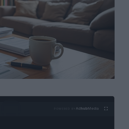
Ad
hub
Media
POWERED BY