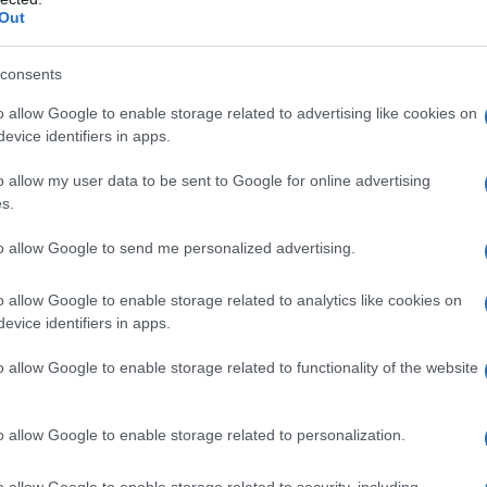
Out
consents
e alle associazioni di volontariato, giocano un
o allow Google to enable storage related to advertising like cookies on
aiuti. Ad esempio, l’
Associazione Italiana per il
evice identifiers in apps.
 i comuni per raggiungere le famiglie più
o allow my user data to be sent to Google for online advertising
sesso dimostrano che nel 2024 sono stati
s.
ri.
to allow Google to send me personalized advertising.
ro
o allow Google to enable storage related to analytics like cookies on
evice identifiers in apps.
maggiore dipendenza dalle misure statali.
o allow Google to enable storage related to functionality of the website
l Lavoro
, il 35% delle famiglie che ricevono aiuti
utonomia economica. Questo solleva interrogativi
o allow Google to enable storage related to personalization.
ostenibilità dei programmi di aiuto.
o allow Google to enable storage related to security, including