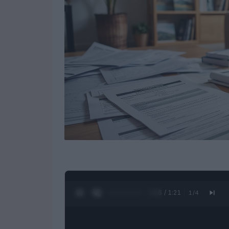
0:27 / 1:21
1
/
4