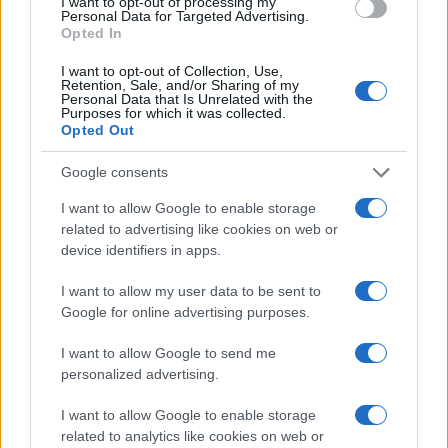
I want to opt-out of processing my
Personal Data for Targeted Advertising.
Opted In
Continua a leggere
I want to opt-out of Collection, Use,
Retention, Sale, and/or Sharing of my
Personal Data that Is Unrelated with the
Purposes for which it was collected.
SALUTE E BENESSERE
Opted Out
Google consents
I want to allow Google to enable storage
related to advertising like cookies on web or
device identifiers in apps.
I want to allow my user data to be sent to
Google for online advertising purposes.
I want to allow Google to send me
personalized advertising.
Dalla centrale operativa all’assistenza domiciliare: la
I want to allow Google to enable storage
sanità fuori dall’ospedale
related to analytics like cookies on web or
Matteo Pellegrino · 8 Ago 2026