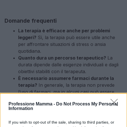
Domande frequenti
La terapia è efficace anche per problemi
leggeri?
Sì, la terapia può essere utile anche
per affrontare situazioni di stress o ansia
quotidiana.
Quanto dura un percorso terapeutico?
La
durata dipende dalle esigenze individuali e dagli
obiettivi stabiliti con il terapeuta.
È necessario assumere farmaci durante la
terapia?
In generale, la terapia non prevede
l’uso di farmaci, ma in alcuni casi può essere
utile un approccio combinato.
Professione Mamma -
Do Not Process My Personal
Information
AUTORE
If you wish to opt-out of the sale, sharing to third parties, or