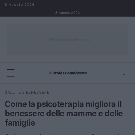
Salta al contenuto
8 Agosto 2026
8 Agosto 2026
⌕
×
⌕
SALUTE E BENESSERE
Cerca
Come la psicoterapia migliora il
benessere delle mamme e delle
famiglie