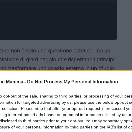
atura non è solo una questione estetica, ma un
pratiche di giardinaggio che rispettano i principi
sono trasformare uno spazio esterno in un rifugio
 esploreranno vari aspetti della cura del giardino,
one Mamma -
Do Not Process My Personal Information
ne delle piante, per garantire un ambiente sano e
to opt-out of the sale, sharing to third parties, or processing of your per
formation for targeted advertising by us, please use the below opt-out s
r selection. Please note that after your opt-out request is processed y
eing interest-based ads based on personal information utilized by us or
disclosed to third parties prior to your opt-out. You may separately opt-
losure of your personal information by third parties on the IAB’s list of