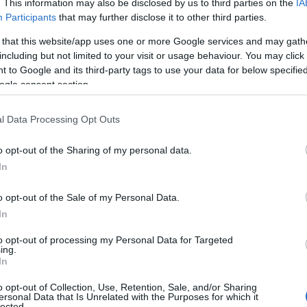
. This information may also be disclosed by us to third parties on the
IA
Participants
that may further disclose it to other third parties.
 that this website/app uses one or more Google services and may gath
including but not limited to your visit or usage behaviour. You may click 
 to Google and its third-party tags to use your data for below specifi
ogle consent section.
l Data Processing Opt Outs
o opt-out of the Sharing of my personal data.
In
o opt-out of the Sale of my Personal Data.
i benessere
In
to opt-out of processing my Personal Data for Targeted
pi del feng shui non solo abbellisce l’ambiente,
ing.
In
imo. Il giardinaggio diventa così un’attività
 e le piante aiuta a ritrovare equilibrio e
o opt-out of Collection, Use, Retention, Sale, and/or Sharing
ersonal Data that Is Unrelated with the Purposes for which it
a disposizione delle piante e l’uso di colori
lected.