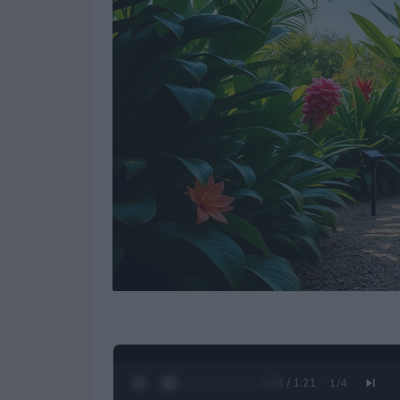
0:28 / 1:21
1
/
4