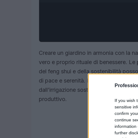
Creare un giardino in armonia con la n
vero e proprio rituale di benessere. Le 
del feng shui e della sostenibilità pos
di pace e serenità. In questo articolo si
Professi
dall’irrigazione sostenibile alla gestio
produttivo.
If you wish 
sensitive in
confirm you
continue se
information 
further disc