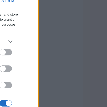
B’s List of
er and store
to grant or
ed purposes