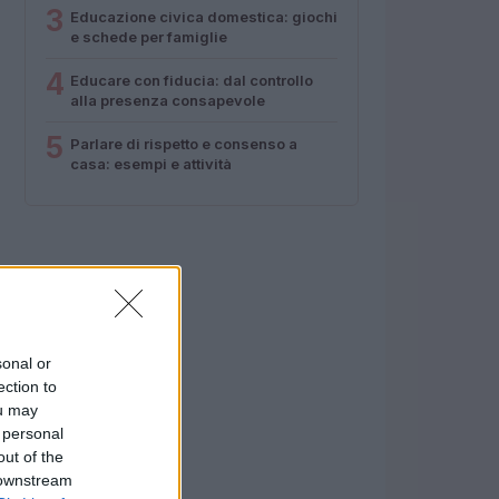
3
Educazione civica domestica: giochi
e schede per famiglie
4
Educare con fiducia: dal controllo
alla presenza consapevole
5
Parlare di rispetto e consenso a
casa: esempi e attività
sonal or
ection to
ou may
 personal
out of the
 downstream