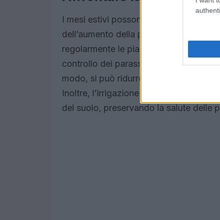
authenti
I mesi estivi possono mettere a dura pr
dell’aumento della pressione di parassi
regolarmente le piante e intervenire te
controllo dei parassiti, come l’uso di ins
modo, si può ridurre l’uso di pesticidi
Inoltre, l’irrigazione al mattino e l’us
del suolo, preservando la salute delle p