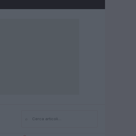
⌕
Cerca