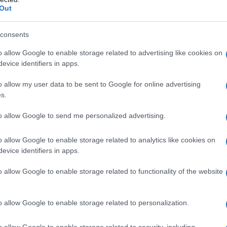
Out
mosfera di calma. Inoltre, l’introduzione di
’acqua, può potenziare ulteriormente il senso di
consents
o allow Google to enable storage related to advertising like cookies on
evice identifiers in apps.
ostenibile
o allow my user data to be sent to Google for online advertising
s.
 fiori e piante; implica anche prendersi cura del
ale adottare pratiche sostenibili, come la
to allow Google to send me personalized advertising.
e autoctone, per preservare la salute del terreno.
o allow Google to enable storage related to analytics like cookies on
one a goccia e l’uso di materiali biodegradabili
evice identifiers in apps.
 mantenere l’umidità del suolo e ridurre gli
o allow Google to enable storage related to functionality of the website
o dei rifiuti vegetali offre un modo naturale per
a del suolo.
o allow Google to enable storage related to personalization.
 nel giardino
o allow Google to enable storage related to security, including