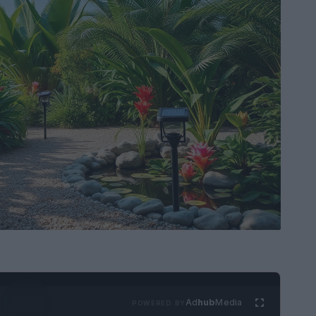
Ad
hub
Media
POWERED BY