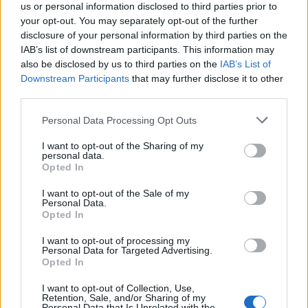
Perché è utile organizzarsi
us or personal information disclosed to third parties prior to
your opt-out. You may separately opt-out of the further
Un recupero ben accompagnato non riguarda solo
disclosure of your personal information by third parties on the
la guarigione del corpo: influenza anche il legame
IAB’s list of downstream participants. This information may
con il bambino e la serenità di tutta la famiglia.
also be disclosed by us to third parties on the
IAB’s List of
Downstream Participants
that may further disclose it to other
Controlli ostetrici tempestivi, un sostegno emotivo
third parties.
concreto e una suddivisione pratica dei compiti
Please note that this website/app uses one or more Google
sono tre elementi che insieme fanno la differenza
Personal Data Processing Opt Outs
services and may gather and store information including but
nelle prime settimane.0
not limited to your visit or usage behaviour. You may click to
I want to opt-out of the Sharing of my
personal data.
grant or deny consent to Google and its third-party tags to
Opted In
Perché è utile organizzarsi
use your data for below specified purposes in below Google
Un recupero ben accompagnato non riguarda solo
consent section.
I want to opt-out of the Sale of my
Personal Data.
la guarigione del corpo: influenza anche il legame
Opted In
con il bambino e la serenità di tutta la famiglia.
I want to opt-out of processing my
Controlli ostetrici tempestivi, un sostegno emotivo
Personal Data for Targeted Advertising.
Opted In
concreto e una suddivisione pratica dei compiti
sono tre elementi che insieme fanno la differenza
I want to opt-out of Collection, Use,
Retention, Sale, and/or Sharing of my
nelle prime settimane.1
Personal Data that Is Unrelated with the