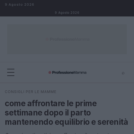
Salta al contenuto
9 Agosto 2026
9 Agosto 2026
⌕
×
⌕
CONSIGLI PER LE MAMME
Cerca
come affrontare le prime
settimane dopo il parto
mantenendo equilibrio e serenità