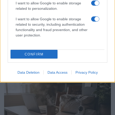
I want to allow Google to enable storage
related to personalization.
I want to allow Google to enable storage
related to security, including authentication
functionality and fraud prevention, and other
user protection.
Continua a leggere
CONFIRM
Solitudine materna: come riconoscerla e cosa fare
CONSIGLI PER LE MAMME
Roberto Capelli · 6 Ago 2026
Data Deletion
Data Access
Privacy Policy
CONSIGLI PER LE MAMME