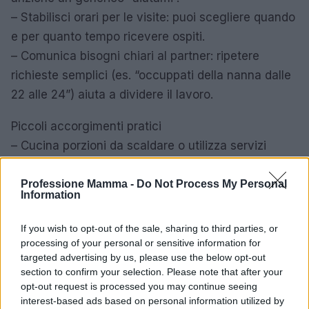
– Stabilisci orari per le visite: puoi scegliere quando
e per quanto tempo ricevere ospiti.
– Comunica bisogni chiari al partner: ripetere
richieste semplici (es. “occuppati della nanna dalle
22 alle 24”) aiuta a dividere il lavoro.
Piccoli accorgimenti pratici
– Cucina porzioni da scaldare o utilizza servizi
pasto per le prime settimane.
– Lista delle priorità: distingui tra ciò che è urgente
Professione Mamma -
Do Not Process My Personal
Information
e ciò che può aspettare.
– Tecniche di respiro breve per calmare i picchi di
If you wish to opt-out of the sale, sharing to third parties, or
ansia.
processing of your personal or sensitive information for
targeted advertising by us, please use the below opt-out
– Passeggiate giornaliere, anche brevi, per
section to confirm your selection. Please note that after your
muoversi e cambiare aria.
opt-out request is processed you may continue seeing
interest-based ads based on personal information utilized by