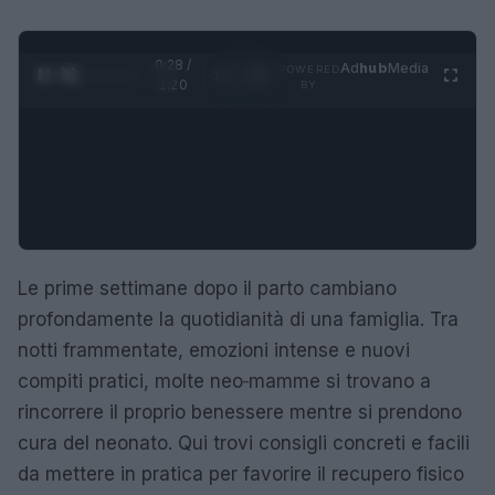
0:29 /
Ad
hub
Media
POWERED
1
/
4
1:20
BY
Le prime settimane dopo il parto cambiano
profondamente la quotidianità di una famiglia. Tra
notti frammentate, emozioni intense e nuovi
compiti pratici, molte neo‑mamme si trovano a
rincorrere il proprio benessere mentre si prendono
cura del neonato. Qui trovi consigli concreti e facili
da mettere in pratica per favorire il recupero fisico