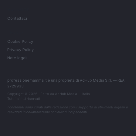
MAGAZINE
Contattaci
LEGALE
Cookie Policy
Privacy Policy
Note legali
professionemamma.it è una proprietà di AdHub Media S.r.l. — REA
2729933
Copyright © 2026 · Edito da AdHub Media — Italia
Tutti i diritti riservati
I contenuti sono curati dalla redazione con il supporto di strumenti digitali e
realizzati in collaborazione con autori indipendenti.