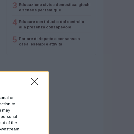
3
Educazione civica domestica: giochi
e schede per famiglie
4
Educare con fiducia: dal controllo
alla presenza consapevole
5
Parlare di rispetto e consenso a
casa: esempi e attività
sonal or
ection to
ou may
 personal
out of the
 downstream