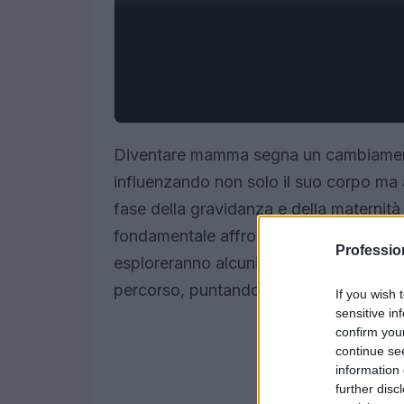
Diventare mamma segna un cambiamento 
influenzando non solo il suo corpo ma an
fase della gravidanza e della maternità
fondamentale affrontarle con consapevo
Professi
esploreranno alcuni consigli pratici pe
percorso, puntando su abbigliamento, 
If you wish 
sensitive in
confirm you
continue se
information 
further disc