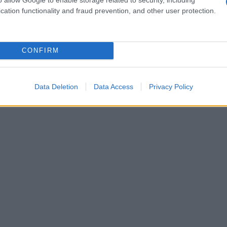
cation functionality and fraud prevention, and other user protection.
una dieta equilibrata e idratarsi adeguatamente è
tale.
CONFIRM
Data Deletion
Data Access
Privacy Policy