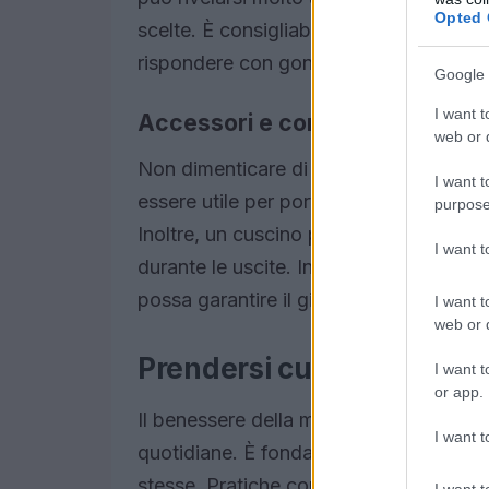
Opted 
scelte. È consigliabile anche investire
rispondere con gonfiore ai cambiament
Google 
I want t
Accessori e comfort
web or d
Non dimenticare di considerare gli ac
I want t
essere utile per portare con sé tutto il
purpose
Inoltre, un cuscino per la schiena può o
I want 
durante le uscite. Infine, non sottoval
possa garantire il giusto sostegno.
I want t
web or d
Prendersi cura di sé dura
I want t
or app.
Il benessere della mamma è cruciale per
I want t
quotidiane. È fondamentale trovare mom
stesse. Pratiche come lo yoga o la medi
I want t