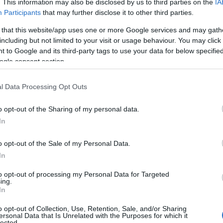
. This information may also be disclosed by us to third parties on the
IA
Participants
that may further disclose it to other third parties.
 that this website/app uses one or more Google services and may gath
including but not limited to your visit or usage behaviour. You may click 
 to Google and its third-party tags to use your data for below specifi
ogle consent section.
l Data Processing Opt Outs
o opt-out of the Sharing of my personal data.
In
o opt-out of the Sale of my Personal Data.
durante la gravidanza
In
to opt-out of processing my Personal Data for Targeted
donna subisce cambiamenti significativi. È
ing.
In
nto che siano comodi e che si adattino alla
stile. Optare per tessuti morbidi e traspiranti
o opt-out of Collection, Use, Retention, Sale, and/or Sharing
ersonal Data that Is Unrelated with the Purposes for which it
taglio impero e le gonne elastiche sono ottime
lected.