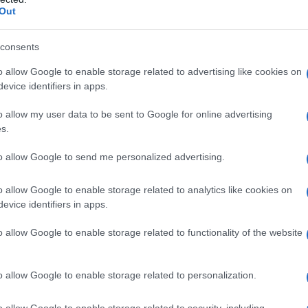
Out
 in un paio di scarpe comode, poiché il corpo può
i ormonali.
consents
o allow Google to enable storage related to advertising like cookies on
evice identifiers in apps.
cessori. Una buona borsa, per esempio, può
o allow my user data to be sent to Google for online advertising
 necessario in ogni momento della giornata.
s.
ffrire supporto in più occasioni, sia a casa che
to allow Google to send me personalized advertising.
utare l’importanza di un reggiseno adeguato, che
o allow Google to enable storage related to analytics like cookies on
evice identifiers in apps.
nte la maternità
o allow Google to enable storage related to functionality of the website
 affrontare con energia e serenità le sfide
o allow Google to enable storage related to personalization.
enti di relax, anche brevi, da dedicare a se
tazione possono aiutare a ridurre lo stress e
o allow Google to enable storage related to security, including