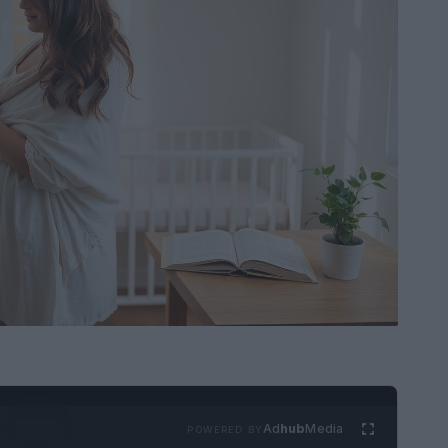
Ad
hub
Media
POWERED BY