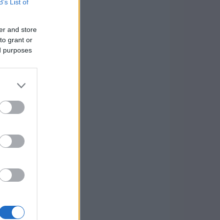
B’s List of
er and store
to grant or
ed purposes