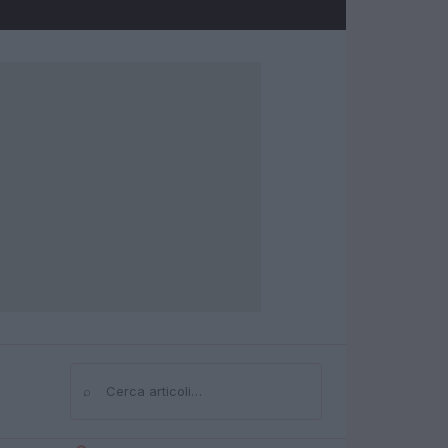
⌕
Cerca