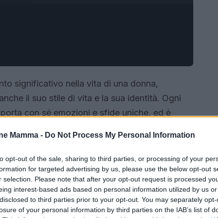
significativo nella vita di una donna,
che il suo stile di vita e la sua identità. Ogni
 porta con sé emozioni e sfide uniche, ed è
lezza e preparazione. In questo articolo si
one Mamma -
Do Not Process My Personal Information
r aiutare le neomamme a gestire al meglio questo
salute e benessere.
to opt-out of the sale, sharing to third parties, or processing of your per
formation for targeted advertising by us, please use the below opt-out s
r selection. Please note that after your opt-out request is processed y
eing interest-based ads based on personal information utilized by us or
disclosed to third parties prior to your opt-out. You may separately opt-
losure of your personal information by third parties on the IAB’s list of