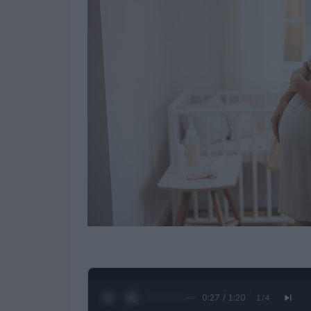
0:28 / 1:20
1
/
4