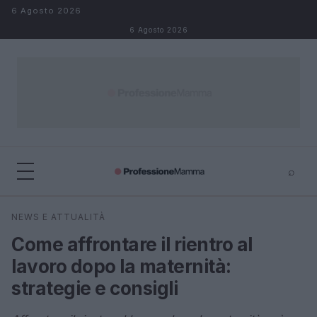
Salta al contenuto
6 Agosto 2026
6 Agosto 2026
⌕
×
⌕
NEWS E ATTUALITÀ
Cerca
Come affrontare il rientro al
lavoro dopo la maternità:
strategie e consigli