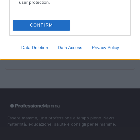
user protection.
disponibili
3
La salute mentale delle mamme: perché è importante
parlarne
CONFIRM
4
Requisiti e Stipendi per Baby Sitter in Italia: La Guida
Completa
Data Deletion
Data Access
Privacy Policy
5
Scopri il Dyson V15 Detect Absolute: l’aspirapolvere
innovativo per la tua casa
Essere mamma, una professione a tempo pieno. News,
maternità, educazione, salute e consigli per le mamme.