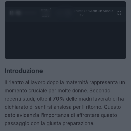
0:29 /
Ad
hub
Media
POWERED
1
/
4
1:23
BY
Introduzione
Il rientro al lavoro dopo la maternità rappresenta un
momento cruciale per molte donne. Secondo
recenti studi, oltre il
70%
delle madri lavoratrici ha
dichiarato di sentirsi ansiosa per il ritorno. Questo
dato evidenzia l’importanza di affrontare questo
passaggio con la giusta preparazione.