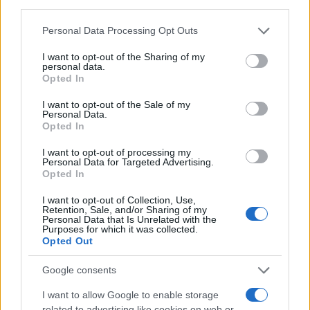
third parties.
NEWS E ATTUALITÀ
Please note that this website/app uses one or more Google
Personal Data Processing Opt Outs
services and may gather and store information including but
not limited to your visit or usage behaviour. You may click to
I want to opt-out of the Sharing of my
personal data.
grant or deny consent to Google and its third-party tags to
Opted In
use your data for below specified purposes in below Google
consent section.
I want to opt-out of the Sale of my
Personal Data.
Opted In
I want to opt-out of processing my
Personal Data for Targeted Advertising.
Opted In
I want to opt-out of Collection, Use,
Codacons denuncia: i problemi che affliggono la Sicilia
Retention, Sale, and/or Sharing of my
tra carburanti, spiagge e incendi
Personal Data that Is Unrelated with the
Purposes for which it was collected.
Matteo Pellegrino · 25 Lug 2026
Opted Out
NEWS E ATTUALITÀ
Google consents
I want to allow Google to enable storage
related to advertising like cookies on web or