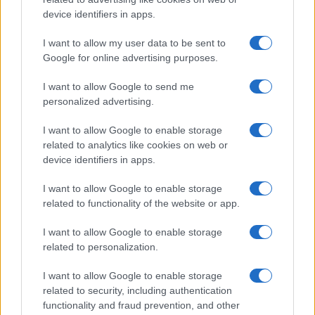
device identifiers in apps.
I want to allow my user data to be sent to
Google for online advertising purposes.
I want to allow Google to send me
personalized advertising.
I want to allow Google to enable storage
related to analytics like cookies on web or
Lamezia International Film Fest: arte e cultura si
device identifiers in apps.
incontrano in Calabria
Camilla Pellegrini · 16 Lug 2026
I want to allow Google to enable storage
related to functionality of the website or app.
I want to allow Google to enable storage
PIÙ LETTI
related to personalization.
1
Diritti delle lavoratrici in gravidanza: guida completa e
I want to allow Google to enable storage
aggiornata
related to security, including authentication
functionality and fraud prevention, and other
2
Aiuti famiglie: tutto quello che devi sapere sui supporti