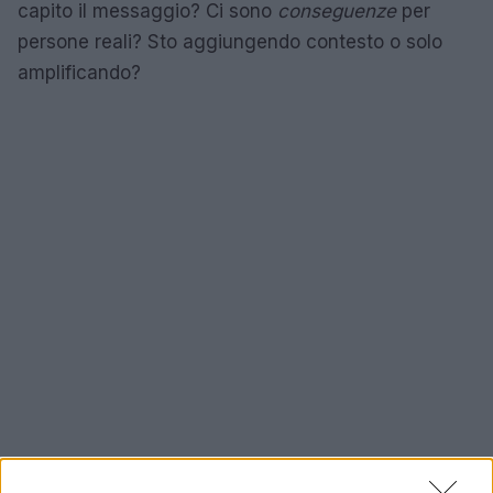
capito il messaggio? Ci sono
conseguenze
per
persone reali? Sto aggiungendo contesto o solo
amplificando?