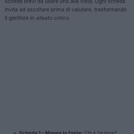
schede brevi da usare una alla volta. Ogni scheda
invita ad ascoltare prima di valutare, trasformando
il genitore in
alleato critico
.
Scheda 1 – Mappa la fonte:
Chi è l’autore?