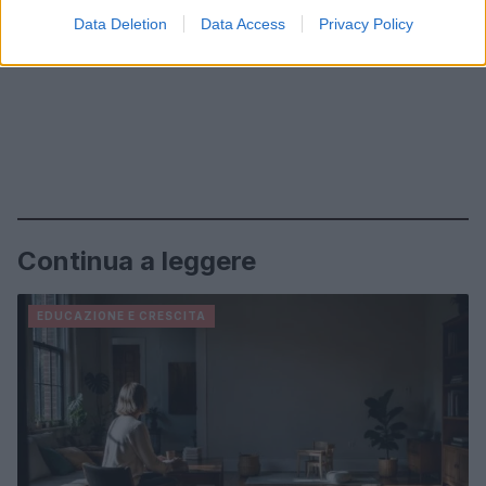
Data Deletion
Data Access
Privacy Policy
Continua a leggere
EDUCAZIONE E CRESCITA