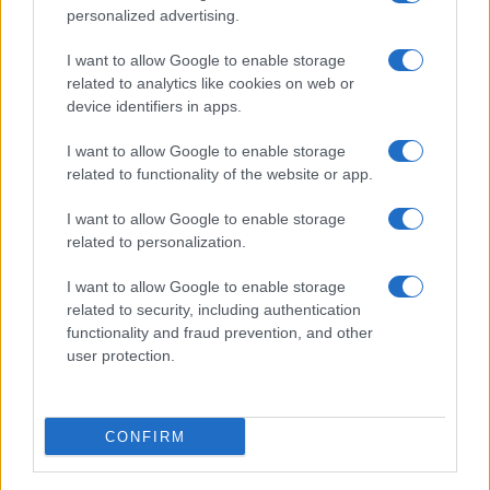
personalized advertising.
Camilla Fiore
Camilla Fiore, da Verona, annotò la prima
I want to allow Google to enable storage
review dopo aver testato un siero durante la
related to analytics like cookies on web or
Fiera della Cosmesi: quell’articolo cambiò la
device identifiers in apps.
linea editoriale dedicata alla prova prodotto.
Propone rubriche con taglio rigoroso e porta
I want to allow Google to enable storage
in redazione la precisione di chi colleziona
related to functionality of the website or app.
vecchi campionari.
I want to allow Google to enable storage
related to personalization.
I want to allow Google to enable storage
related to security, including authentication
functionality and fraud prevention, and other
user protection.
CONFIRM