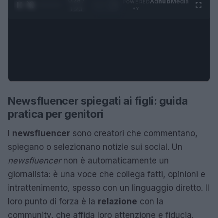
0:29 /
Ad
hub
Media
POWERED
1
/
4
1:23
BY
Newsfluencer spiegati ai figli: guida
pratica per genitori
I
newsfluencer
sono creatori che commentano,
spiegano o selezionano notizie sui social. Un
newsfluencer
non è automaticamente un
giornalista: è una voce che collega fatti, opinioni e
intrattenimento, spesso con un linguaggio diretto. Il
loro punto di forza è la
relazione
con la
community, che affida loro attenzione e fiducia.