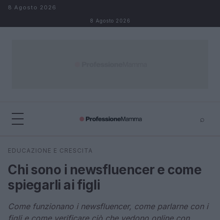
Salta al contenuto
8 Agosto 2026
8 Agosto 2026
⌕
×
⌕
EDUCAZIONE E CRESCITA
Cerca
Chi sono i newsfluencer e come
spiegarli ai figli
Come funzionano i newsfluencer, come parlarne con i
figli e come verificare ciò che vedono online con