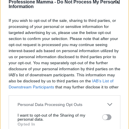
Eccezioni, segnali d’allarme e casi
Professione Mamma -
Do Not Process My Personal
Information
particolari
Non tutti i contenuti sono verificabili nello stesso
If you wish to opt-out of the sale, sharing to third parties, or
processing of your personal or sensitive information for
modo: le testimonianze personali raccontano
targeted advertising by us, please use the below opt-out
esperienze
non necessariamente fatti generali. I
section to confirm your selection. Please note that after your
segnali d’allarme includono titoli iperbolici, assenza
opt-out request is processed you may continue seeing
interest-based ads based on personal information utilized by
di
fonti
inviti a condividere in fretta e promesse di
us or personal information disclosed to third parties prior to
rivelazioni “che nessuno dice”. Quando il tema è
your opt-out. You may separately opt-out of the further
tecnico, cercare competenze pertinenti
disclosure of your personal information by third parties on the
IAB’s list of downstream participants. This information may
(curriculum, pubblicazioni, responsabilità
also be disclosed by us to third parties on the
IAB’s List of
professionali) e distinguere la
competenza
Downstream Participants
that may further disclose it to other
dall’essere semplicemente popolari. Se l’autore
third parties.
corregge pubblicamente gli errori, guadagna
Please note that this website/app uses one or more Google
Personal Data Processing Opt Outs
credibilità: l’errore non è un fallimento, lo è la
services and may gather and store information including but
not limited to your visit or usage behaviour. You may click to
I want to opt-out of the Sharing of my
mancata correzione.
personal data.
grant or deny consent to Google and its third-party tags to
Opted In
use your data for below specified purposes in below Google