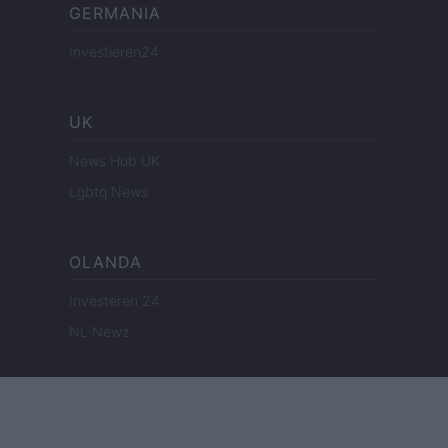
GERMANIA
Investieren24
UK
News Hub UK
Lgbtq News
OLANDA
Investeren 24
NL Newz