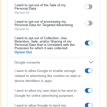
Un patto familiare per informarsi meglio
consent section.
I want to opt-out of the Sale of my
Personal Data.
Stabilire un
patto
semplice rende il percorso
Opted In
condiviso: si guarda un contenuto informativo, si
I want to opt-out of processing my
Personal Data for Targeted Advertising.
applica il mini toolkit, si annotano dubbi, si torna
Opted In
alla fonte. Ogni mese si aggiorna una piccola
lista
I want to opt-out of Collection, Use,
di canali e risorse utili, includendo punti di vista
Retention, Sale, and/or Sharing of my
Personal Data that Is Unrelated with the
diversi. Il genitore guida il metodo, il ragazzo porta
Purposes for which it was collected.
Opted Out
curiosità ed esempi. Nel tempo, la vera abilità non
è riconoscere a colpo d’occhio chi ha ragione, ma
Google consents
saper fare domande
e accettare la complessità.
I want to allow Google to enable storage
Da qui nasce una cittadinanza digitale più matura,
related to advertising like cookies on web or
capace di scegliere e di prendersi cura delle parole
device identifiers in apps.
che circolano.
I want to allow my user data to be sent to
Google for online advertising purposes.
I want to allow Google to send me
AUTORE