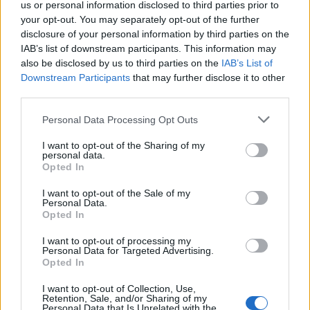
us or personal information disclosed to third parties prior to
trasformare il maggiore in un
controllore
. Se
your opt-out. You may separately opt-out of the further
emergono temi ricorrenti (invidia, esclusione), si
disclosure of your personal information by third parties on the
IAB’s list of downstream participants. This information may
inseriscono micro-rituali preventivi: calendario dei
also be disclosed by us to third parties on the
IAB’s List of
turni, “angolo dei prestiti”, tempi speciali uno a uno
Downstream Participants
that may further disclose it to other
con un adulto.
third parties.
Please note that this website/app uses one or more Google
Personal Data Processing Opt Outs
Ci sono limiti chiari: quando si verifica un rischio
services and may gather and store information including but
per l’incolumità, l’adulto interviene in modo diretto e
not limited to your visit or usage behaviour. You may click to
I want to opt-out of the Sharing of my
personal data.
grant or deny consent to Google and its third-party tags to
interrompe il comportamento, rinviando la
Opted In
use your data for below specified purposes in below Google
mediazione a calma ristabilita. Se i conflitti
consent section.
I want to opt-out of the Sale of my
diventano cronici e invadono il benessere familiare,
Personal Data.
Opted In
è consigliabile un confronto con figure educative di
fiducia per calibrare linguaggio,
regole
e routine. La
I want to opt-out of processing my
Personal Data for Targeted Advertising.
costanza nel metodo, più della severità, riduce la
Opted In
frequenza dei litigi e aumenta la qualità delle
I want to opt-out of Collection, Use,
interazioni.
Retention, Sale, and/or Sharing of my
Personal Data that Is Unrelated with the