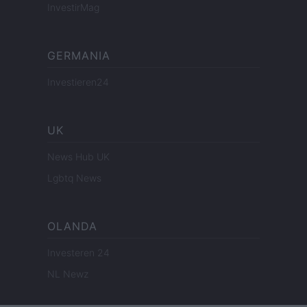
InvestirMag
GERMANIA
Investieren24
UK
News Hub UK
Lgbtq News
OLANDA
Investeren 24
NL Newz