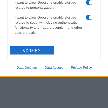
I want to allow Google to enable storage
related to personalization.
AUTORE
I want to allow Google to enable storage
Matteo Pellegrino
related to security, including authentication
functionality and fraud prevention, and other
Matteo Pellegrino ha organizzato una sfilata
user protection.
pop-up nei vicoli del Quartieri Spagnoli per
promuovere giovani designer; è editorialista
moda che cura rubriche su artigianato e
tendenze locali. Nato a Napoli, conserva
CONFIRM
bozze di pattern e appunti presi nelle sartorie
di via Toledo.
Data Deletion
Data Access
Privacy Policy