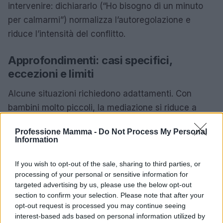
intervenire: dichiararlo (“Ho bisogno di un minuto
per calmarmi”) normalizza l’autoregolazione e
riduce l’intensità del conflitto.
Approfondimenti: casi specifici,
eccezioni e limiti
Alcune situazioni richiedono adattamenti. Con
bambini molto piccoli, la mediazione si riduce a
scelte binarie e a un maggiore supporto dell’adulto.
Professione Mamma -
Do Not Process My Personal
In presenza di
impulsi
fisici ripetuti, la Fase 1 va
Information
prolungata e resa più strutturata (spazio neutro,
attività sensoriali calme). Quando i conflitti
If you wish to opt-out of the sale, sharing to third parties, or
processing of your personal or sensitive information for
nascono da stanchezza o fame, è utile intervenire
targeted advertising by us, please use the below opt-out
sui
fattori di contesto
(routine, pause, merende). In
section to confirm your selection. Please note that after your
caso di differenze marcate d’età, si tutela il più
opt-out request is processed you may continue seeing
interest-based ads based on personal information utilized by
piccolo con confini più stretti, evitando di