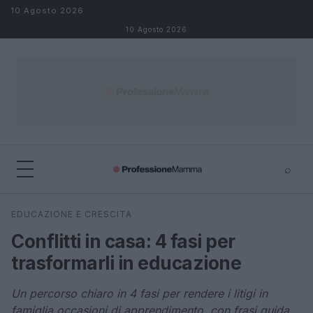
Salta al contenuto
10 Agosto 2026
10 Agosto 2026
⌕
×
⌕
EDUCAZIONE E CRESCITA
Cerca
Conflitti in casa: 4 fasi per
trasformarli in educazione
Un percorso chiaro in 4 fasi per rendere i litigi in
famiglia occasioni di apprendimento, con frasi guida,