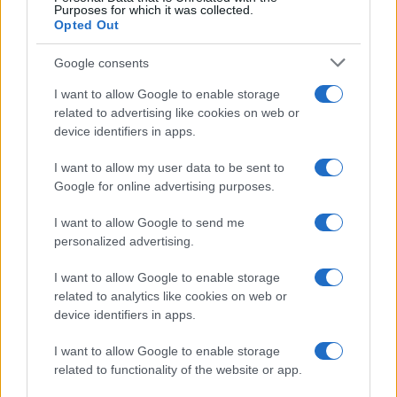
Purposes for which it was collected.
Opted Out
Schema pratico riutilizzabile
Google consents
Per mettere in pratica il percorso:
I want to allow Google to enable storage
Pausa
fermare, separare, timer breve.
related to advertising like cookies on web or
Ascolto
nominare emozioni, frasi guida, sintesi
device identifiers in apps.
neutra.
I want to allow my user data to be sent to
Mediazione
due proposte, rispetto dei turni,
Google for online advertising purposes.
scelta equa.
Accordo
regola positiva, visibile, verifica rapida.
I want to allow Google to send me
personalized advertising.
Ripetuto con coerenza, questo schema trasforma il
I want to allow Google to enable storage
litigio da minaccia a
opportunità educativa
. La casa
related to analytics like cookies on web or
diventa un laboratorio di
relazioni
dove ciascuno
device identifiers in apps.
impara a riconoscere i propri bisogni, rispettare
I want to allow Google to enable storage
quelli altrui e costruire soluzioni che durano nel
related to functionality of the website or app.
tempo.