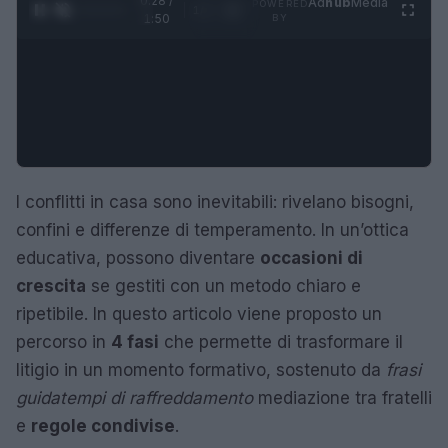
0:29 /
Ad
hub
Media
POWERED
1
/
4
1:50
BY
I conflitti in casa sono inevitabili: rivelano bisogni,
confini e differenze di temperamento. In un’ottica
educativa, possono diventare
occasioni di
crescita
se gestiti con un metodo chiaro e
ripetibile. In questo articolo viene proposto un
percorso in
4 fasi
che permette di trasformare il
litigio in un momento formativo, sostenuto da
frasi
guida
tempi di raffreddamento
mediazione tra fratelli
e
regole condivise
.