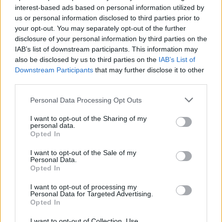
interest-based ads based on personal information utilized by
us or personal information disclosed to third parties prior to
your opt-out. You may separately opt-out of the further
disclosure of your personal information by third parties on the
IAB’s list of downstream participants. This information may
also be disclosed by us to third parties on the
IAB’s List of
Downstream Participants
that may further disclose it to other
third parties.
Please note that this website/app uses one or more Google
Personal Data Processing Opt Outs
services and may gather and store information including but
not limited to your visit or usage behaviour. You may click to
I want to opt-out of the Sharing of my
ICA Milano presenta mostre, concerti e letture per
personal data.
grant or deny consent to Google and its third-party tags to
l’autunno 2026
Opted In
use your data for below specified purposes in below Google
Matteo Pellegrino · 6 Ago 2026
consent section.
I want to opt-out of the Sale of my
Personal Data.
NEWS E ATTUALITÀ
Opted In
I want to opt-out of processing my
Personal Data for Targeted Advertising.
Opted In
I want to opt-out of Collection, Use,