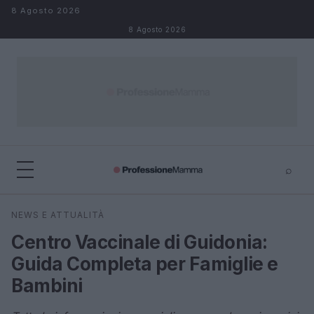
Salta al contenuto
8 Agosto 2026
8 Agosto 2026
⌕
×
⌕
NEWS E ATTUALITÀ
Cerca
Centro Vaccinale di Guidonia:
Guida Completa per Famiglie e
Bambini