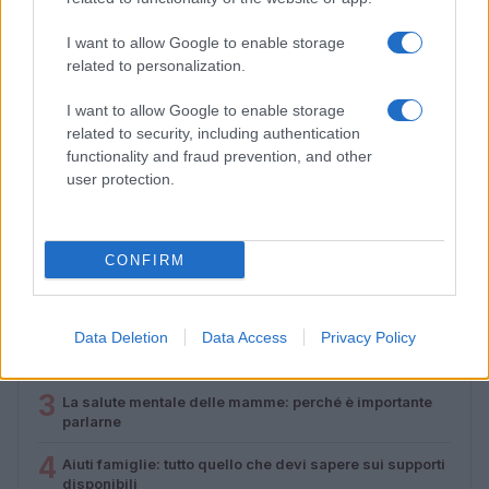
I want to allow Google to enable storage
related to personalization.
Lamezia International Film Fest: arte e cultura si
incontrano in Calabria
I want to allow Google to enable storage
related to security, including authentication
Camilla Pellegrini · 16 Lug 2026
functionality and fraud prevention, and other
user protection.
PIÙ LETTI
CONFIRM
1
Diritti delle lavoratrici in gravidanza: guida completa e
aggiornata
2
Data Deletion
Data Access
Privacy Policy
Scopri il Dyson V15 Detect Absolute: l’aspirapolvere
innovativo per la tua casa
3
La salute mentale delle mamme: perché è importante
parlarne
4
Aiuti famiglie: tutto quello che devi sapere sui supporti
disponibili