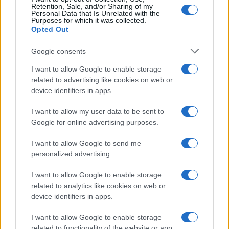
Retention, Sale, and/or Sharing of my
Personal Data that Is Unrelated with the
Purposes for which it was collected.
Opted Out
Google consents
I want to allow Google to enable storage
related to advertising like cookies on web or
Codacons denuncia: i problemi che affliggono la Sicilia
device identifiers in apps.
tra carburanti, spiagge e incendi
Matteo Pellegrino · 25 Lug 2026
I want to allow my user data to be sent to
Google for online advertising purposes.
NEWS E ATTUALITÀ
I want to allow Google to send me
personalized advertising.
I want to allow Google to enable storage
related to analytics like cookies on web or
device identifiers in apps.
I want to allow Google to enable storage
related to functionality of the website or app.