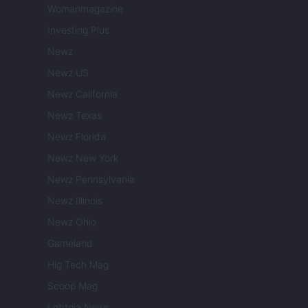
Womanmagazine
Investing Plus
Newz
Newz US
Newz California
Newz Texas
Newz Florida
Newz New York
Newz Pennsylvania
Newz Illinois
Newz Ohio
Gameland
Hig Tech Mag
Scoop Mag
Lgbtqia News