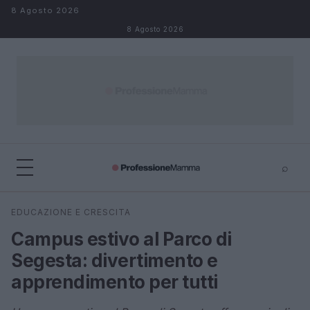
Salta al contenuto
8 Agosto 2026
8 Agosto 2026
⌕
×
⌕
EDUCAZIONE E CRESCITA
Cerca
Campus estivo al Parco di
Segesta: divertimento e
apprendimento per tutti