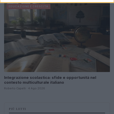
EDUCAZIONE E CRESCITA
Integrazione scolastica: sfide e opportunità nel
contesto multiculturale italiano
Roberto Capelli · 4 Ago 2026
PIÙ LETTI