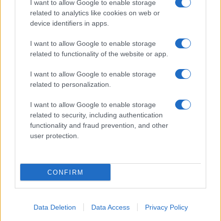
I want to allow Google to enable storage
Ansia nei figli: tecniche di co-regolazione e routine
related to analytics like cookies on web or
rassicuranti
device identifiers in apps.
Beatrice Bonaventura · 7 Ago 2026
I want to allow Google to enable storage
related to functionality of the website or app.
EDUCAZIONE E CRESCITA
I want to allow Google to enable storage
related to personalization.
I want to allow Google to enable storage
related to security, including authentication
functionality and fraud prevention, and other
user protection.
CONFIRM
Nuova legge provinciale pone il benessere scolastico
al centro del sistema educativo
Data Deletion
Data Access
Privacy Policy
Roberto Capelli · 5 Ago 2026