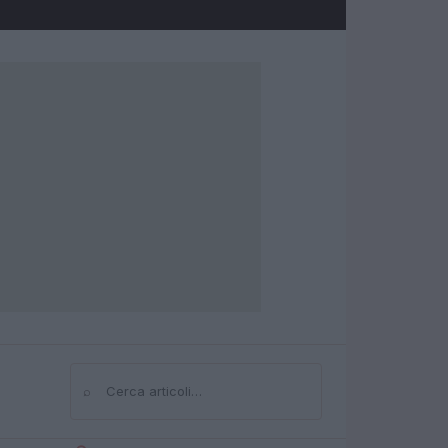
⌕
Cerca