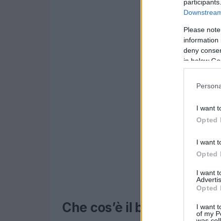
participants
Downstream 
Please note
information 
deny consent
in below Go
Persona
I want t
Opted 
I want t
Opted 
I want 
Advertis
Opted 
Che cos’è il burnout genit
I want t
of my P
was col