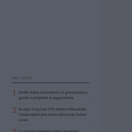
PIÙ LETTI
1
Diritti delle lavoratrici in gravidanza:
guida completa e aggiornata
2
Scopri il Dyson V15 Detect Absolute:
l’aspirapolvere innovativo per la tua
casa
La salute mentale delle mamme: