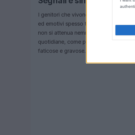
Segnali e sintomi del bur
authenti
I genitori che vivono questa condizione
ed emotivi spesso trascurati. Uno dei 
non si attenua nemmeno con un adeguato 
quotidiane, come preparare la colazion
faticose e gravose.