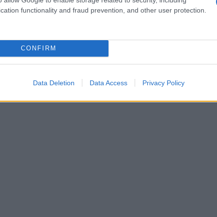
nout genitoriale
cation functionality and fraud prevention, and other user protection.
 possono sperimentare una serie di sintomi fisici
primi segnali è un costante
affaticamento
che
CONFIRM
riposo. Ci si sveglia già stanchi, e le attività
e o accompagnare i figli a scuola, diventano
Data Deletion
Data Access
Privacy Policy