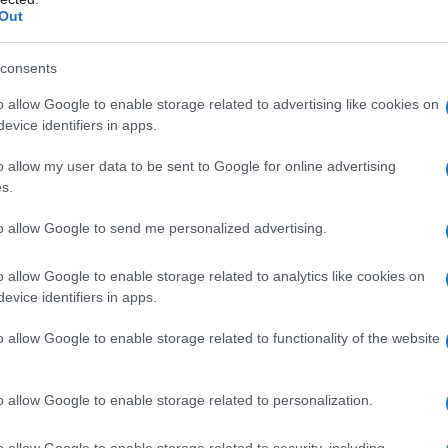
Out
ato a contesti lavorativi, dove lo stress
o profondo. In ambito genitoriale, indica una
consents
quando le richieste quotidiane superano le
o allow Google to enable storage related to advertising like cookies on
ungato. Questo stato di affaticamento si distingue
evice identifiers in apps.
, poiché persiste anche dopo la risoluzione di
o allow my user data to be sent to Google for online advertising
s.
to allow Google to send me personalized advertising.
 grande impegno, come le notti insonni durante
o allow Google to enable storage related to analytics like cookies on
lo. Queste fasi, seppur faticose, sono
evice identifiers in apps.
nitoriale si manifesta quando la sensazione di
o allow Google to enable storage related to functionality of the website
, portando a un distacco emotivo dai figli e a
a.
o allow Google to enable storage related to personalization.
o allow Google to enable storage related to security, including