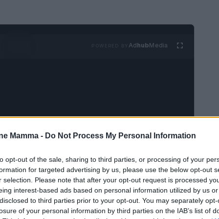
Ad
hub
Media
POWERED BY
one Mamma -
Do Not Process My Personal Information
li più impegnativi e complessi da ricoprire. Non
essità quotidiane dei bambini, ma implica la
to opt-out of the sale, sharing to third parties, or processing of your per
abilità che non conoscono soste. A differenza di
formation for targeted advertising by us, please use the below opt-out s
r selection. Please note that after your opt-out request is processed y
rescere un figlio non esistono pause o ferie.
eing interest-based ads based on personal information utilized by us or
re a un fenomeno noto come
burnout
disclosed to third parties prior to your opt-out. You may separately opt-
losure of your personal information by third parties on the IAB’s list of