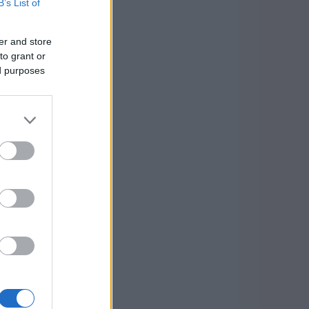
B’s List of
er and store
to grant or
ed purposes