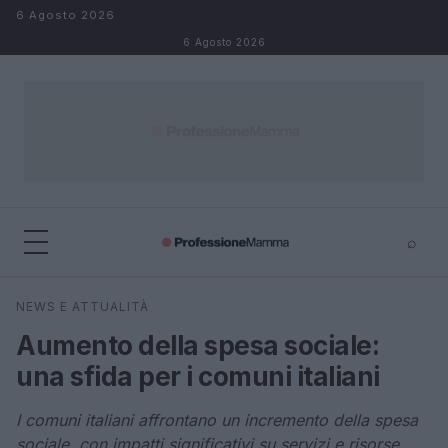
Salta al contenuto
6 Agosto 2026
6 Agosto 2026
⌕
×
⌕
NEWS E ATTUALITÀ
Cerca
Aumento della spesa sociale:
una sfida per i comuni italiani
I comuni italiani affrontano un incremento della spesa
sociale, con impatti significativi su servizi e risorse.