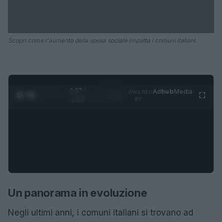
Scopri come l'aumento della spesa sociale impatta i comuni italiani.
0:28 /
Ad
hub
Media
POWERED
1
/
4
1:23
BY
Un panorama in evoluzione
Negli ultimi anni, i comuni italiani si trovano ad