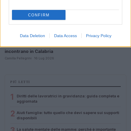
CONFIRM
Data Deletion
Data Access
Privacy Policy
Lamezia International Film Fest: arte e cultura si
incontrano in Calabria
Camilla Pellegrini · 16 Lug 2026
PIÙ LETTI
1
Diritti delle lavoratrici in gravidanza: guida completa e
aggiornata
2
Aiuti famiglie: tutto quello che devi sapere sui supporti
disponibili
3
La salute mentale delle mamme: perché è importante