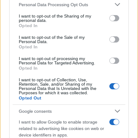
Please note that this website/app uses one or more Google
Personal Data Processing Opt Outs
services and may gather and store information including but
NEWS E ATTUALITÀ
not limited to your visit or usage behaviour. You may click to
I want to opt-out of the Sharing of my
personal data.
grant or deny consent to Google and its third-party tags to
Opted In
use your data for below specified purposes in below Google
consent section.
I want to opt-out of the Sale of my
Personal Data.
Opted In
I want to opt-out of processing my
Personal Data for Targeted Advertising.
Opted In
I want to opt-out of Collection, Use,
Retention, Sale, and/or Sharing of my
Personal Data that Is Unrelated with the
Purposes for which it was collected.
Opted Out
ICA Milano presenta mostre, concerti e letture per
l’autunno 2026
Google consents
Matteo Pellegrino · 6 Ago 2026
I want to allow Google to enable storage
NEWS E ATTUALITÀ
related to advertising like cookies on web or
device identifiers in apps.