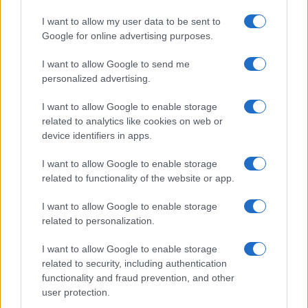
I want to allow my user data to be sent to
Google for online advertising purposes.
I want to allow Google to send me
personalized advertising.
I want to allow Google to enable storage
related to analytics like cookies on web or
device identifiers in apps.
Codacons denuncia: i problemi che affliggono la Sicilia
I want to allow Google to enable storage
tra carburanti, spiagge e incendi
related to functionality of the website or app.
Matteo Pellegrino · 25 Lug 2026
I want to allow Google to enable storage
related to personalization.
NEWS E ATTUALITÀ
I want to allow Google to enable storage
related to security, including authentication
functionality and fraud prevention, and other
user protection.