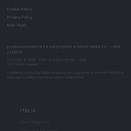
LEGALE
Cookie Policy
Privacy Policy
Note legali
professionemamma.it è una proprietà di AdHub Media S.r.l. — REA
2729933
Copyright © 2026 · Edito da AdHub Media — Italia
Tutti i diritti riservati
I contenuti sono curati dalla redazione con il supporto di strumenti digitali e
realizzati in collaborazione con autori indipendenti.
ITALIA
Casa Magazine
Cineverse Magazine