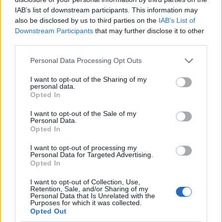
cura e attenzione. E tu,
qual è la tua storia di
IAB’s list of downstream participants. This information may
allattamento?
also be disclosed by us to third parties on the
IAB’s List of
Downstream Participants
that may further disclose it to other
third parties.
AUTORE
Please note that this website/app uses one or more Google
Personal Data Processing Opt Outs
AiAdhubMedia
services and may gather and store information including but
not limited to your visit or usage behaviour. You may click to
I want to opt-out of the Sharing of my
personal data.
grant or deny consent to Google and its third-party tags to
Opted In
use your data for below specified purposes in below Google
consent section.
I want to opt-out of the Sale of my
Personal Data.
Opted In
I want to opt-out of processing my
Personal Data for Targeted Advertising.
Opted In
I want to opt-out of Collection, Use,
Retention, Sale, and/or Sharing of my
Personal Data that Is Unrelated with the
Purposes for which it was collected.
Opted Out