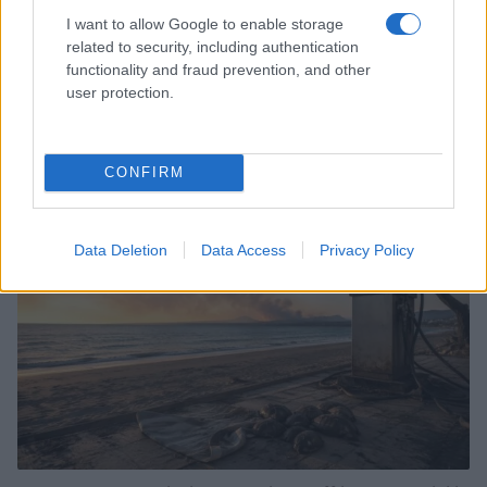
I want to allow Google to enable storage
related to security, including authentication
functionality and fraud prevention, and other
user protection.
ICA Milano presenta mostre, concerti e letture per
l’autunno 2026
Matteo Pellegrino · 6 Ago 2026
CONFIRM
NEWS E ATTUALITÀ
Data Deletion
Data Access
Privacy Policy