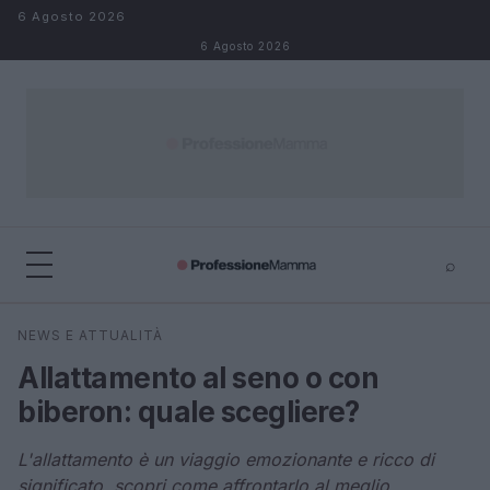
Salta al contenuto
6 Agosto 2026
6 Agosto 2026
⌕
×
⌕
NEWS E ATTUALITÀ
Cerca
Allattamento al seno o con
biberon: quale scegliere?
L'allattamento è un viaggio emozionante e ricco di
significato, scopri come affrontarlo al meglio.