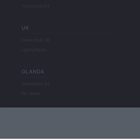
Investieren24
UK
News Hub UK
Lgbtq News
OLANDA
Investeren 24
NL Newz