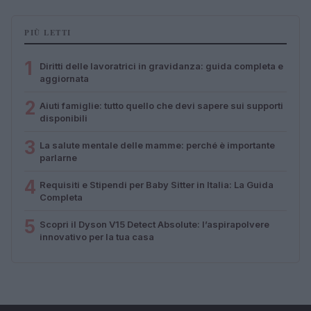
PIÙ LETTI
1
Diritti delle lavoratrici in gravidanza: guida completa e
aggiornata
2
Aiuti famiglie: tutto quello che devi sapere sui supporti
disponibili
3
La salute mentale delle mamme: perché è importante
parlarne
4
Requisiti e Stipendi per Baby Sitter in Italia: La Guida
Completa
5
Scopri il Dyson V15 Detect Absolute: l’aspirapolvere
innovativo per la tua casa