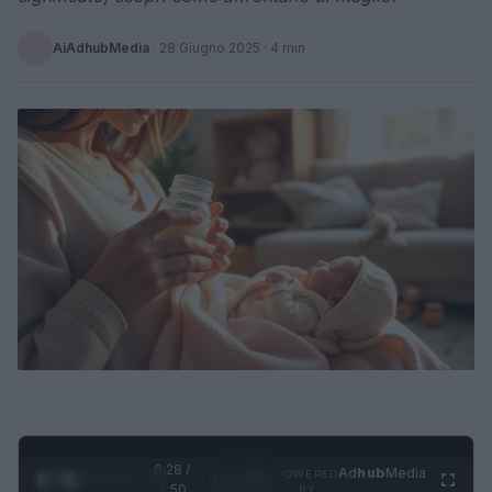
AiAdhubMedia
·
28 Giugno 2025
· 4 min
0:29 /
Ad
hub
Media
POWERED
1
/
4
1:50
BY