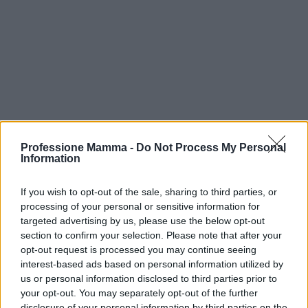
Professione Mamma -
Do Not Process My Personal
Information
If you wish to opt-out of the sale, sharing to third parties, or
Il viaggio dell’allattamento è un’esperienza ricca di
processing of your personal or sensitive information for
sfumature, che va oltre il semplice nutrimento. È un
targeted advertising by us, please use the below opt-out
percorso di crescita e scoperta reciproca, che si
section to confirm your selection. Please note that after your
opt-out request is processed you may continue seeing
intreccia con le tradizioni e le culture di ogni
interest-based ads based on personal information utilized by
famiglia. Ogni madre e ogni bambino trovano il loro
us or personal information disclosed to third parties prior to
ritmo, creando una melodia unica fatta di amore,
your opt-out. You may separately opt-out of the further
disclosure of your personal information by third parties on the