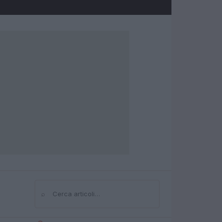
⌕
Cerca