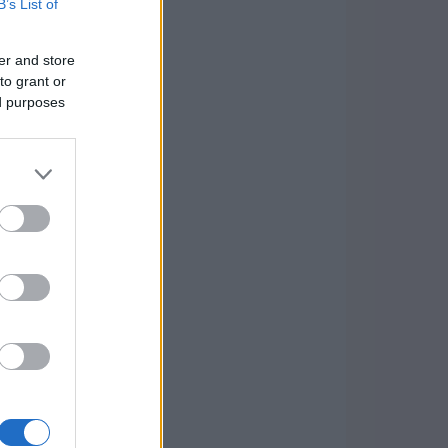
B’s List of
er and store
to grant or
ed purposes