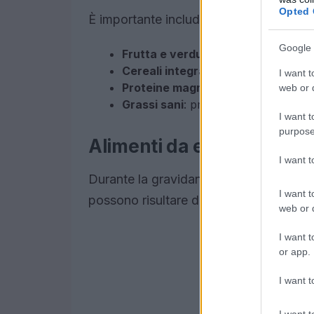
Opted 
È importante includere nella propria die
Google 
Frutta e verdura
: ricche di vitamine
Cereali integrali
: per un apporto di 
I want t
Proteine magre
: come pollo, pesce
web or d
Grassi sani
: provenienti da avocado,
I want t
purpose
Alimenti da evitare
I want 
Durante la gravidanza, è importante pre
I want t
possono risultare dannosi. Ecco alcuni 
web or d
I want t
or app.
I want t
I want t