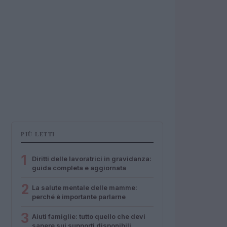
PIÙ LETTI
1
Diritti delle lavoratrici in gravidanza:
guida completa e aggiornata
2
La salute mentale delle mamme:
perché è importante parlarne
3
Aiuti famiglie: tutto quello che devi
sapere sui supporti disponibili