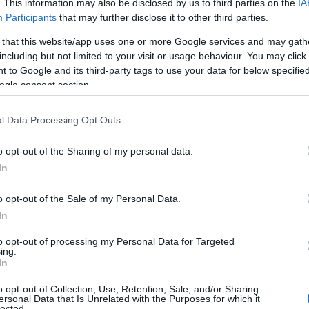
. This information may also be disclosed by us to third parties on the
IA
Participants
that may further disclose it to other third parties.
 that this website/app uses one or more Google services and may gath
including but not limited to your visit or usage behaviour. You may click 
 to Google and its third-party tags to use your data for below specifi
ogle consent section.
l Data Processing Opt Outs
o opt-out of the Sharing of my personal data.
In
l’alimentazione in gravidanza
o opt-out of the Sale of my Personal Data.
tare diverse sfide alimentari, come nausea,
In
nziale considerare questi fattori per garantire un
to opt-out of processing my Personal Data for Targeted
ing.
In
o opt-out of Collection, Use, Retention, Sale, and/or Sharing
a dieta
ersonal Data that Is Unrelated with the Purposes for which it
lected.