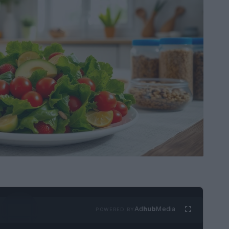
Ad
hub
Media
POWERED BY