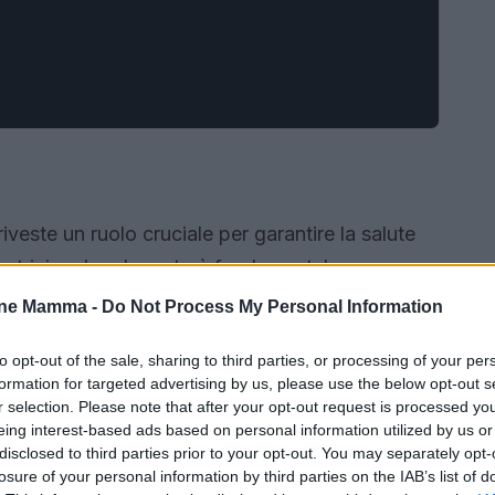
iveste un ruolo cruciale per garantire la salute
 nutrizionale adeguato è fondamentale per
re il corpo della madre al parto.
one Mamma -
Do Not Process My Personal Information
to opt-out of the sale, sharing to third parties, or processing of your per
formation for targeted advertising by us, please use the below opt-out s
r selection. Please note that after your opt-out request is processed y
eing interest-based ads based on personal information utilized by us or
disclosed to third parties prior to your opt-out. You may separately opt-
losure of your personal information by third parties on the IAB’s list of