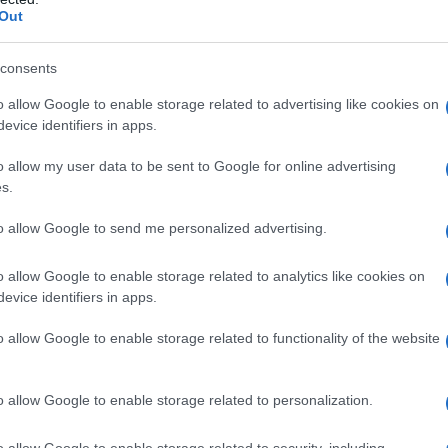
Out
ta:
consents
 e minerali.
fibre e energia.
o allow Google to enable storage related to advertising like cookies on
 e legumi.
evice identifiers in apps.
 noci e olio d’oliva.
o allow my user data to be sent to Google for online advertising
s.
to allow Google to send me personalized advertising.
stare attenzione a determinati alimenti che
o allow Google to enable storage related to analytics like cookies on
alimenti da evitare:
evice identifiers in apps.
o allow Google to enable storage related to functionality of the website
o allow Google to enable storage related to personalization.
o allow Google to enable storage related to security, including