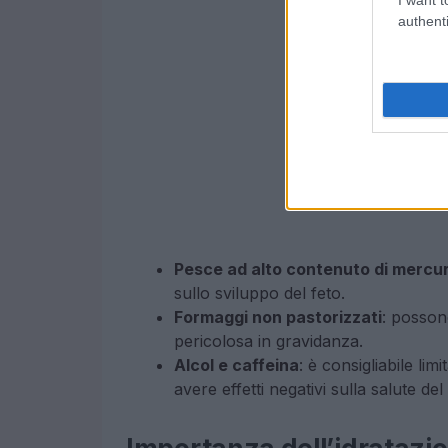
authenti
Pesce ad alto contenuto di mercur
sullo sviluppo del feto.
Formaggi non pastorizzati
: possono
pericolosa in gravidanza.
Alcol e caffeina
: è consigliabile li
avere effetti negativi sulla salute de