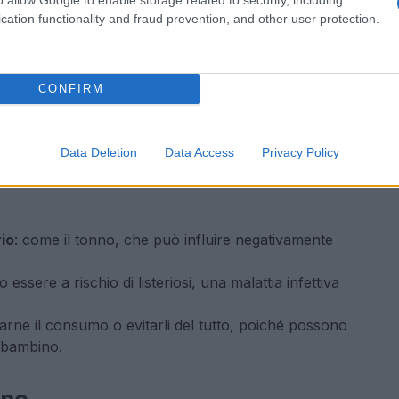
cation functionality and fraud prevention, and other user protection.
CONFIRM
Data Deletion
Data Access
Privacy Policy
io
: come il tonno, che può influire negativamente
 essere a rischio di listeriosi, una malattia infettiva
mitarne il consumo o evitarli del tutto, poiché possono
l bambino.