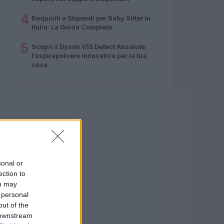
4
Requisiti e Stipendi per Baby Sitter in
Italia: La Guida Completa
5
Scopri il Dyson V15 Detect Absolute:
l’aspirapolvere innovativo per la tua
casa
sonal or
ection to
ou may
 personal
out of the
 downstream