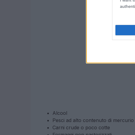
authenti
Alcool
Pesci ad alto contenuto di mercurio
Carni crude o poco cotte
Formaggi non pastorizzati