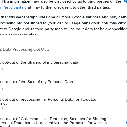
. This information may also be disclosed by us to third parties on the
IA
Participants
that may further disclose it to other third parties.
 that this website/app uses one or more Google services and may gath
including but not limited to your visit or usage behaviour. You may click 
 to Google and its third-party tags to use your data for below specifi
ogle consent section.
l Data Processing Opt Outs
o opt-out of the Sharing of my personal data.
In
o opt-out of the Sale of my Personal Data.
nte la gravidanza
In
to opt-out of processing my Personal Data for Targeted
ludono:
ing.
In
enire malformazioni nel feto.
o opt-out of Collection, Use, Retention, Sale, and/or Sharing
ia.
ersonal Data that Is Unrelated with the Purposes for which it
lected.