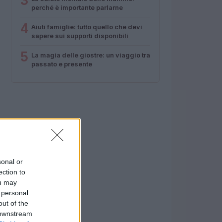
3
perché è importante parlarne
4
Aiuti famiglie: tutto quello che devi
sapere sui supporti disponibili
5
La magia delle giostre: un viaggio tra
passato e presente
sonal or
ection to
ou may
 personal
out of the
 downstream