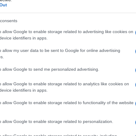
elle ossa del bambino.
Out
 e lo sviluppo del feto.
consents
o allow Google to enable storage related to advertising like cookies on
evice identifiers in apps.
tidiana:
o allow my user data to be sent to Google for online advertising
s.
to allow Google to send me personalized advertising.
o allow Google to enable storage related to analytics like cookies on
evice identifiers in apps.
o allow Google to enable storage related to functionality of the website
osi durante la gravidanza e dovrebbero essere
o allow Google to enable storage related to personalization.
o allow Google to enable storage related to security, including