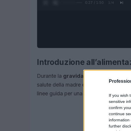
0:28 / 1:50
1
/
4
Introduzione all’aliment
Durante la
gravidanza
, un’alimentazi
Professi
salute della madre e del bambino. È ess
linee guida per una dieta equilibrata.
If you wish 
sensitive in
confirm you
continue se
information 
further disc