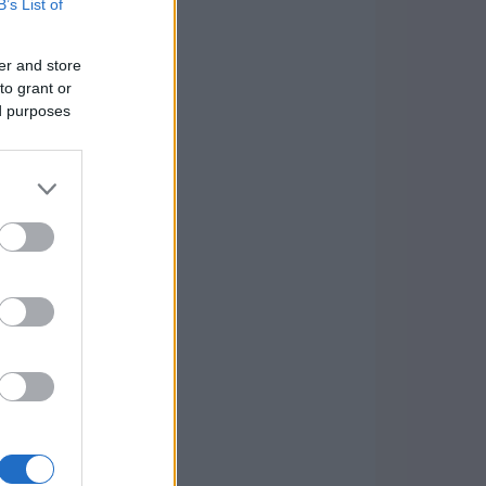
B’s List of
er and store
to grant or
ed purposes