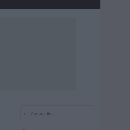
⌕
Cerca