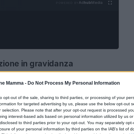
Ad
hub
Media
POWERED BY
azione in gravidanza
one adeguata è fondamentale per garantire la
one Mamma -
Do Not Process My Personal Information
enziale comprendere i nutrienti necessari e le
to opt-out of the sale, sharing to third parties, or processing of your per
formation for targeted advertising by us, please use the below opt-out s
r selection. Please note that after your opt-out request is processed y
eing interest-based ads based on personal information utilized by us or
disclosed to third parties prior to your opt-out. You may separately opt-
losure of your personal information by third parties on the IAB’s list of