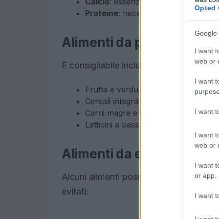
Calcio
: essenziale per lo sviluppo d
Opted 
Proteine
: necessarie per la crescita
Google 
Alimenti da preferire
I want t
web or d
È consigliabile includere nella dieta quo
I want t
Frutta e verdura fresca
purpose
Cereali integrali
I want 
Carni magre e pesce
Latticini a basso contenuto di grassi
I want t
web or d
Alimenti da evitare
I want t
or app.
Alcuni alimenti possono risultare dann
evitati:
I want t
I want t