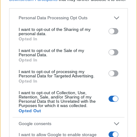
third parties.
Please note that this website/app uses one or more Google
Personal Data Processing Opt Outs
Continua a leggere
services and may gather and store information including but
not limited to your visit or usage behaviour. You may click to
I want to opt-out of the Sharing of my
personal data.
grant or deny consent to Google and its third-party tags to
Opted In
NEWS E ATTUALITÀ
use your data for below specified purposes in below Google
consent section.
I want to opt-out of the Sale of my
Personal Data.
Opted In
I want to opt-out of processing my
Personal Data for Targeted Advertising.
Opted In
I want to opt-out of Collection, Use,
Retention, Sale, and/or Sharing of my
Personal Data that Is Unrelated with the
Purposes for which it was collected.
Opted Out
Google consents
ICA Milano presenta mostre, concerti e letture per
l’autunno 2026
I want to allow Google to enable storage