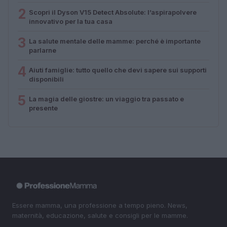
2
Scopri il Dyson V15 Detect Absolute: l’aspirapolvere
innovativo per la tua casa
3
La salute mentale delle mamme: perché è importante
parlarne
4
Aiuti famiglie: tutto quello che devi sapere sui supporti
disponibili
5
La magia delle giostre: un viaggio tra passato e
presente
Essere mamma, una professione a tempo pieno. News,
maternità, educazione, salute e consigli per le mamme.