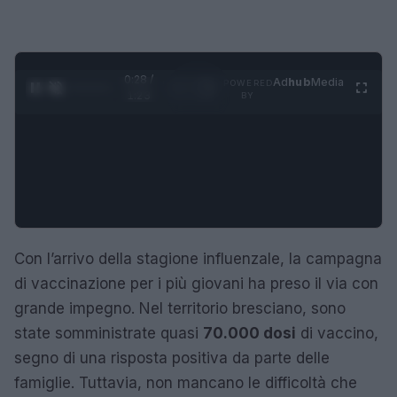
0:28 /
Ad
hub
Media
POWERED
1
/
4
1:23
BY
Con l’arrivo della stagione influenzale, la campagna
di vaccinazione per i più giovani ha preso il via con
grande impegno. Nel territorio bresciano, sono
state somministrate quasi
70.000 dosi
di vaccino,
segno di una risposta positiva da parte delle
famiglie. Tuttavia, non mancano le difficoltà che