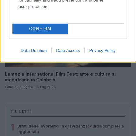
user protection.
CONFIRM
Data Deletion
Data Access
Privacy Policy
Lamezia International Film Fest: arte e cultura si
incontrano in Calabria
Camilla Pellegrini · 16 Lug 2026
PIÙ LETTI
1
Diritti delle lavoratrici in gravidanza: guida completa e
aggiornata