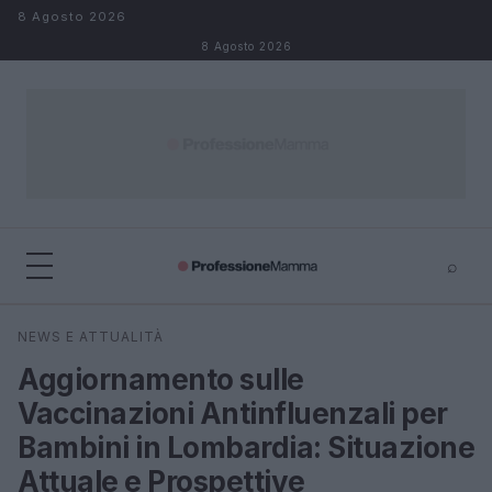
Salta al contenuto
8 Agosto 2026
8 Agosto 2026
⌕
×
⌕
NEWS E ATTUALITÀ
Cerca
Aggiornamento sulle
Vaccinazioni Antinfluenzali per
Bambini in Lombardia: Situazione
Attuale e Prospettive