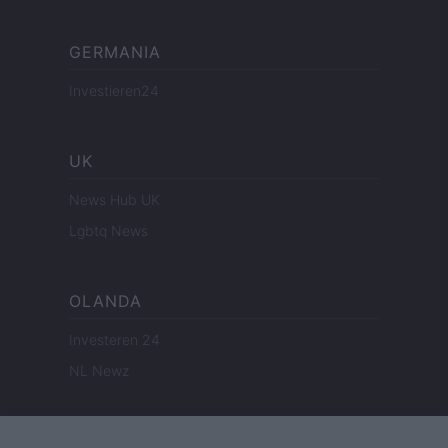
GERMANIA
Investieren24
UK
News Hub UK
Lgbtq News
OLANDA
Investeren 24
NL Newz