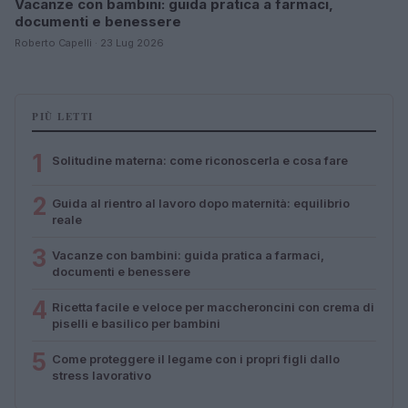
Vacanze con bambini: guida pratica a farmaci,
documenti e benessere
Roberto Capelli · 23 Lug 2026
PIÙ LETTI
1
Solitudine materna: come riconoscerla e cosa fare
2
Guida al rientro al lavoro dopo maternità: equilibrio
reale
3
Vacanze con bambini: guida pratica a farmaci,
documenti e benessere
4
Ricetta facile e veloce per maccheroncini con crema di
piselli e basilico per bambini
5
Come proteggere il legame con i propri figli dallo
stress lavorativo