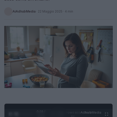
AiAdhubMedia
·
22 Maggio 2025
· 4 min
0:29 /
Ad
hub
Media
POWERED
1
/
4
1:23
BY