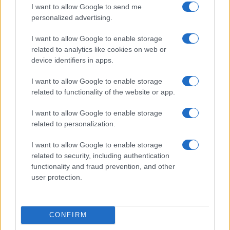
I want to allow Google to send me
personalized advertising.
I want to allow Google to enable storage
related to analytics like cookies on web or
device identifiers in apps.
Continua a leggere
I want to allow Google to enable storage
related to functionality of the website or app.
Solitudine materna: come riconoscerla e cosa fare
CONSIGLI PER LE MAMME
Roberto Capelli · 6 Ago 2026
I want to allow Google to enable storage
related to personalization.
CONSIGLI PER LE MAMME
I want to allow Google to enable storage
related to security, including authentication
functionality and fraud prevention, and other
user protection.
CONFIRM