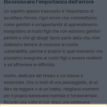
Riconoscere l’importanza dell’errore
Un aspetto spesso trascurato è l’importanza di
accettare l’errore. Ogni errore che commettiamo
come genitori è un’opportunità di apprendimento.
Insegniamo ai nostri figli che non esistono genitori
perfetti e che gli sbagli fanno parte della vita. Non
dobbiamo temere di mostrare le nostre
vulnerabilità, perché è proprio in quel momento che
possiamo insegnare ai nostri figli a essere resilienti
e ad affrontare le difficoltà.
Inoltre, dedicare del tempo a noi stesse è
essenziale. Che si tratti di una passeggiata, di un
libro da leggere o di un hobby, ritagliarsi momenti
per il proprio benessere mentale è fondamentale.
Ricordo una volta in cui, dopo una settimana