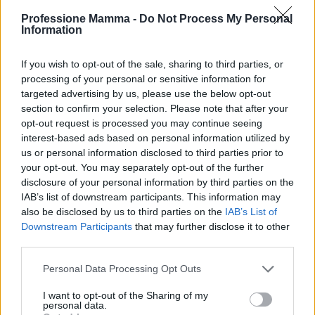
particolarmente intensa, ho deciso di prendermi
Professione Mamma -
Do Not Process My Personal
una serata per me. È stata una boccata d’aria
Information
fresca, un promemoria che per poter essere una
If you wish to opt-out of the sale, sharing to third parties, or
buona madre, prima devo essere serena e
processing of your personal or sensitive information for
soddisfatta con me stessa.
targeted advertising by us, please use the below opt-out
section to confirm your selection. Please note that after your
In conclusione
opt-out request is processed you may continue seeing
interest-based ads based on personal information utilized by
Affrontare il carico mentale è una sfida che molte
us or personal information disclosed to third parties prior to
your opt-out. You may separately opt-out of the further
mamme conoscono bene. Ma ricordiamo che non
disclosure of your personal information by third parties on the
siamo sole in questo viaggio. Condividere,
IAB’s list of downstream participants. This information may
comunicare e accettare i nostri limiti sono passi
also be disclosed by us to third parties on the
IAB’s List of
Downstream Participants
that may further disclose it to other
necessari per vivere la genitorialità con maggiore
third parties.
serenità. Dopotutto, non è la perfezione che ci
Please note that this website/app uses one or more Google
rende buoni genitori, ma il nostro amore e impegno
Personal Data Processing Opt Outs
services and may gather and store information including but
costante.
not limited to your visit or usage behaviour. You may click to
I want to opt-out of the Sharing of my
personal data.
grant or deny consent to Google and its third-party tags to