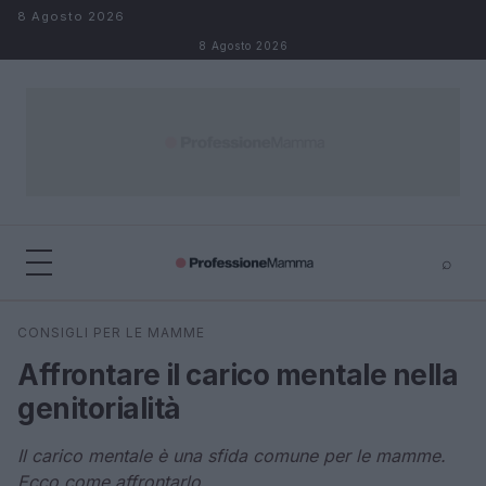
Salta al contenuto
8 Agosto 2026
8 Agosto 2026
⌕
×
⌕
CONSIGLI PER LE MAMME
Cerca
Affrontare il carico mentale nella
genitorialità
Il carico mentale è una sfida comune per le mamme.
Ecco come affrontarlo.