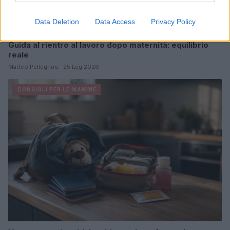
Data Deletion
Data Access
Privacy Policy
Guida al rientro al lavoro dopo maternità: equilibrio
reale
Matteo Pellegrino · 25 Lug 2026
CONSIGLI PER LE MAMME