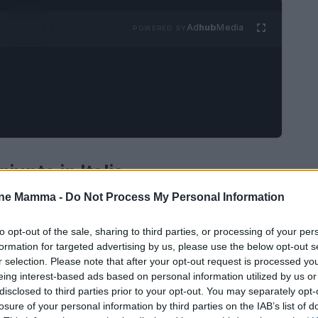
Ad
hub
Media
POWERED BY
giunto in Italia
one Mamma -
Do Not Process My Personal Information
ngiunto e della bigenitorialità ha assunto
blico italiano. Secondo i dati recenti, l’Italia si
to opt-out of the sale, sharing to third parties, or processing of your per
formation for targeted advertising by us, please use the below opt-out s
petto ad altri paesi europei. Solo il
2,6%
delle
r selection. Please note that after your opt-out request is processed y
congiunto equo, mentre la media europea si
eing interest-based ads based on personal information utilized by us or
giunge addirittura il
42,5%
. Questa situazione
disclosed to third parties prior to your opt-out. You may separately opt-
losure of your personal information by third parties on the IAB’s list of
tti dei minori e sulla necessità di riforme