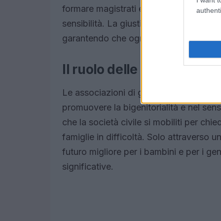
formare magistrati e avvocati affinché
authenti
sensibilità. La giustizia deve essere più 
garantendo che ogni decisione presa t
Il ruolo delle associazioni 
Le associazioni di genitori e i gruppi d
promuovere la bigenitorialità e nel sen
che la società civile si mobiliti per chi
famiglie in difficoltà. Solo attraverso 
futuro migliore per i bambini e per i ge
significative.