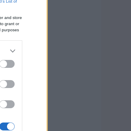
B’s List of
er and store
to grant or
ed purposes