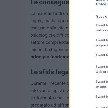
Le conseguenze della bige
Opted 
La mancanza di un adeguato supporto al
Google 
legale, ma ha ripercussioni dirette sull
I want t
escluso dalla vita del proprio figlio, s
web or d
psicologici e difficoltà relazionali. È f
I want t
settore comprendano l’importanza di ga
purpose
minori. La bigenitorialità non deve es
I want 
principio fondamentale
da difendere.
I want t
Le sfide legali e le propos
web or d
I want t
Durante il recente Congresso Nazionale
or app.
intervento legislativo che possa migliora
I want t
sottolineato che il nuovo Tribunale del
preparato ad affrontare le complessità 
I want t