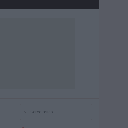
⌕
Cerca