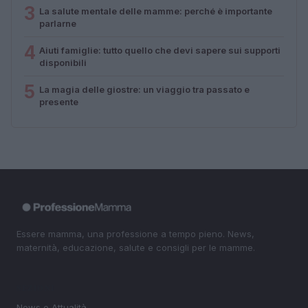
3
La salute mentale delle mamme: perché è importante
parlarne
4
Aiuti famiglie: tutto quello che devi sapere sui supporti
disponibili
5
La magia delle giostre: un viaggio tra passato e
presente
Essere mamma, una professione a tempo pieno. News,
maternità, educazione, salute e consigli per le mamme.
SEZIONI
News e Attualità