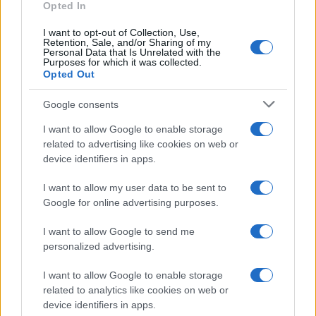
Opted In
I want to opt-out of Collection, Use,
Retention, Sale, and/or Sharing of my
Personal Data that Is Unrelated with the
Purposes for which it was collected.
Opted Out
Google consents
I want to allow Google to enable storage
related to advertising like cookies on web or
device identifiers in apps.
Codacons denuncia: i problemi che affliggono la Sicilia
I want to allow my user data to be sent to
tra carburanti, spiagge e incendi
Google for online advertising purposes.
Matteo Pellegrino · 25 Lug 2026
I want to allow Google to send me
personalized advertising.
NEWS E ATTUALITÀ
I want to allow Google to enable storage
related to analytics like cookies on web or
device identifiers in apps.