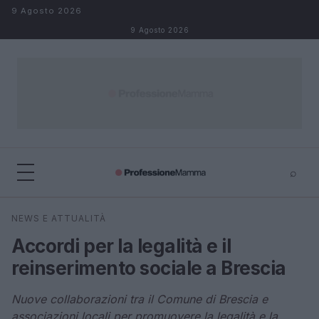
Salta al contenuto
9 Agosto 2026
9 Agosto 2026
⌕
×
⌕
NEWS E ATTUALITÀ
Cerca
Accordi per la legalità e il
reinserimento sociale a Brescia
Nuove collaborazioni tra il Comune di Brescia e
associazioni locali per promuovere la legalità e la