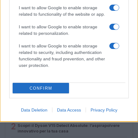
I want to allow Google to enable storage
related to functionality of the website or app.
I want to allow Google to enable storage
related to personalization.
I want to allow Google to enable storage
related to security, including authentication
Lamezia International Film Fest: arte e cultura si
functionality and fraud prevention, and other
incontrano in Calabria
user protection.
Camilla Pellegrini · 16 Lug 2026
CONFIRM
PIÙ LETTI
1
Diritti delle lavoratrici in gravidanza: guida completa e
Data Deletion
Data Access
Privacy Policy
aggiornata
2
Scopri il Dyson V15 Detect Absolute: l’aspirapolvere
innovativo per la tua casa