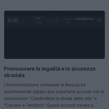
0:29 /
Ad
hub
Media
POWERED
1
/
4
1:20
BY
Promuovere la legalità e la sicurezza
stradale
L’Amministrazione comunale di Brescia ha
recentemente siglato due importanti accordi con le
associazioni “Condividere la strada della vita” e
“Carcere e Territorio”. Questi accordi mirano a