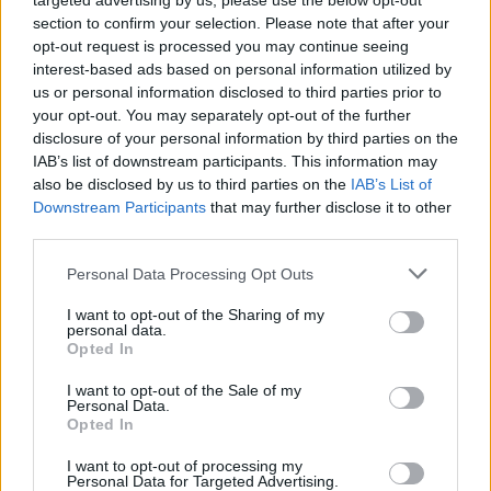
targeted advertising by us, please use the below opt-out
Continua a leggere
section to confirm your selection. Please note that after your
opt-out request is processed you may continue seeing
interest-based ads based on personal information utilized by
NEWS E ATTUALITÀ
us or personal information disclosed to third parties prior to
your opt-out. You may separately opt-out of the further
disclosure of your personal information by third parties on the
IAB’s list of downstream participants. This information may
also be disclosed by us to third parties on the
IAB’s List of
Downstream Participants
that may further disclose it to other
third parties.
Please note that this website/app uses one or more Google
Personal Data Processing Opt Outs
services and may gather and store information including but
not limited to your visit or usage behaviour. You may click to
I want to opt-out of the Sharing of my
personal data.
grant or deny consent to Google and its third-party tags to
Opted In
use your data for below specified purposes in below Google
ICA Milano presenta mostre, concerti e letture per
consent section.
I want to opt-out of the Sale of my
l’autunno 2026
Personal Data.
Matteo Pellegrino · 6 Ago 2026
Opted In
I want to opt-out of processing my
NEWS E ATTUALITÀ
Personal Data for Targeted Advertising.