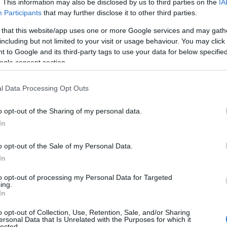
. This information may also be disclosed by us to third parties on the
IA
Participants
that may further disclose it to other third parties.
 that this website/app uses one or more Google services and may gath
including but not limited to your visit or usage behaviour. You may click 
 to Google and its third-party tags to use your data for below specifi
ogle consent section.
l Data Processing Opt Outs
o opt-out of the Sharing of my personal data.
In
o opt-out of the Sale of my Personal Data.
In
to opt-out of processing my Personal Data for Targeted
ing.
In
olo si sarebbe arrampicato su una sedia,
ando di una finestra aperta per affacciarsi. Chi
o opt-out of Collection, Use, Retention, Sale, and/or Sharing
ersonal Data that Is Unrelated with the Purposes for which it
tersi alla ricerca di avventure? Purtroppo, in
lected.