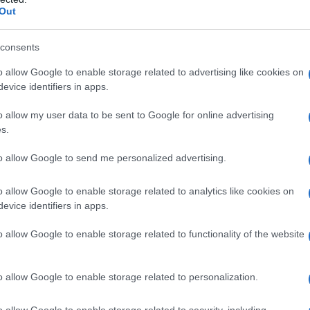
Out
le ha avuto conseguenze tragiche. La caduta ha
 chiamato i soccorsi. Poco dopo, ambulanze e
consents
ti a gestire una situazione che nessuno avrebbe
o allow Google to enable storage related to advertising like cookies on
evice identifiers in apps.
 di curiosi si era radunata attorno al luogo
o allow my user data to be sent to Google for online advertising
s.
nto che ha sconvolto la quotidianità. Le sirene
 voci, l’ansia palpabile nell’aria… un momento che
to allow Google to send me personalized advertising.
 è stato trasportato d’urgenza all’ospedale di San
o allow Google to enable storage related to analytics like cookies on
tate giudicate gravi, lasciando famiglie e amici
evice identifiers in apps.
o allow Google to enable storage related to functionality of the website
 che restano
o allow Google to enable storage related to personalization.
per chiarire le dinamiche di quanto accaduto. È
o allow Google to enable storage related to security, including