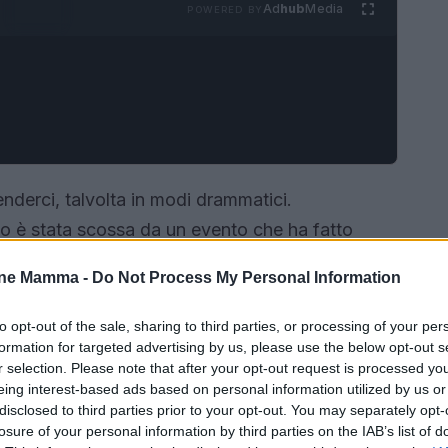
Ad
hub
Media
POWERED BY
enderci, talvolta in modi drammatici.
 è stata scossa da un evento che ha fatto
i è caduto da un’altezza di nove metri. In un
one Mamma -
Do Not Process My Personal Information
a ha lasciato spazio a un momento di profonda
vi sulla sicurezza nelle nostre case e sulla
to opt-out of the sale, sharing to third parties, or processing of your per
formation for targeted advertising by us, please use the below opt-out s
r selection. Please note that after your opt-out request is processed y
eing interest-based ads based on personal information utilized by us or
disclosed to third parties prior to your opt-out. You may separately opt-
losure of your personal information by third parties on the IAB’s list of