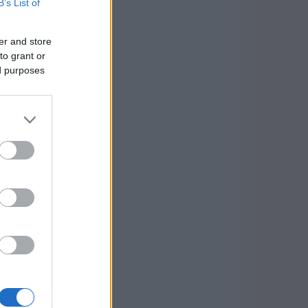
B’s List of
er and store
to grant or
ed purposes