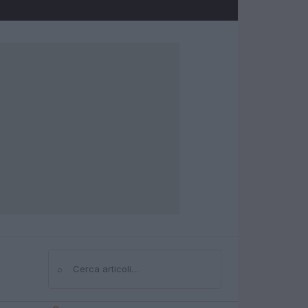
⌕
Cerca