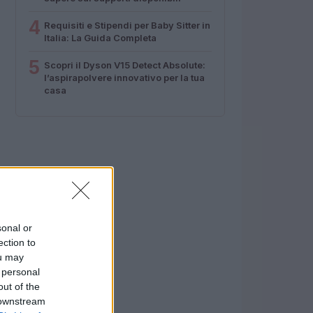
4
Requisiti e Stipendi per Baby Sitter in
Italia: La Guida Completa
5
Scopri il Dyson V15 Detect Absolute:
l’aspirapolvere innovativo per la tua
casa
sonal or
ection to
ou may
 personal
out of the
 downstream