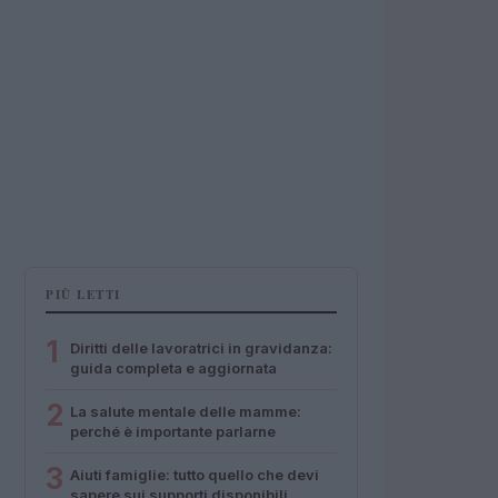
PIÙ LETTI
1
Diritti delle lavoratrici in gravidanza:
guida completa e aggiornata
2
La salute mentale delle mamme:
perché è importante parlarne
3
Aiuti famiglie: tutto quello che devi
sapere sui supporti disponibili