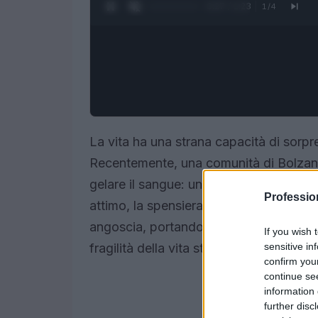
0:28 / 1:23
1
/
4
La vita ha una strana capacità di sorpr
Recentemente, una comunità di Bolzano
gelare il sangue: un bambino di tre ann
Professi
attimo, la spensieratezza dell’infanzi
angoscia, portando alla luce interrogati
If you wish 
sensitive in
fragilità della vita stessa.
confirm you
continue se
information 
further disc