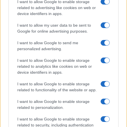
I want to allow Google to enable storage
related to advertising like cookies on web or
device identifiers in apps.
I want to allow my user data to be sent to
Google for online advertising purposes.
I want to allow Google to send me
Integrazione scolastica: sfide e opportunità
personalized advertising.
nel contesto multiculturale italiano
I want to allow Google to enable storage
La scuola italiana si trova ad affrontare nuove sfide legate
related to analytics like cookies on web or
all'integrazione culturale. Scopri come le politiche educative e
device identifiers in apps.
i progetti innovativi stanno…
Roberto Capelli · 4 Ago 2026
I want to allow Google to enable storage
related to functionality of the website or app.
Salute
VEDI TUTTI →
I want to allow Google to enable storage
related to personalization.
SALUTE E BENESSERE
I want to allow Google to enable storage
related to security, including authentication