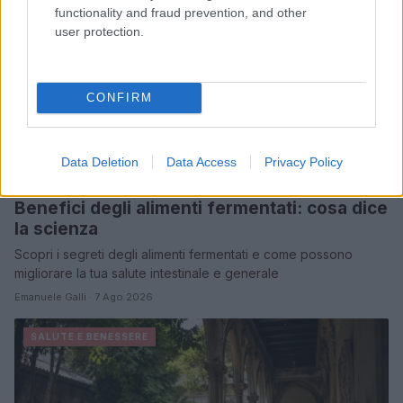
functionality and fraud prevention, and other
user protection.
CONFIRM
Data Deletion
Data Access
Privacy Policy
Benefici degli alimenti fermentati: cosa dice
la scienza
Scopri i segreti degli alimenti fermentati e come possono
migliorare la tua salute intestinale e generale
Emanuele Galli · 7 Ago 2026
SALUTE E BENESSERE