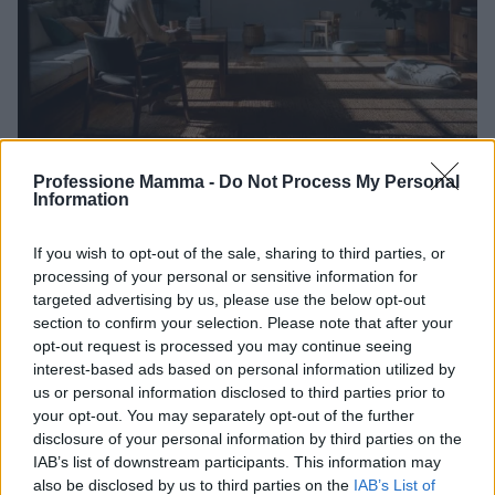
Professione Mamma -
Do Not Process My Personal
Ansia nei figli: tecniche di co-regolazione e
Information
routine rassicuranti
Strategie pratiche e senza tempo per aiutare bambini e
If you wish to opt-out of the sale, sharing to third parties, or
ragazzi: co‑regolazione, routine rassicuranti, parole che
processing of your personal or sensitive information for
sostengono e un piano calma condiviso.
targeted advertising by us, please use the below opt-out
section to confirm your selection. Please note that after your
Beatrice Bonaventura · 7 Ago 2026
opt-out request is processed you may continue seeing
interest-based ads based on personal information utilized by
EDUCAZIONE E CRESCITA
us or personal information disclosed to third parties prior to
your opt-out. You may separately opt-out of the further
disclosure of your personal information by third parties on the
IAB’s list of downstream participants. This information may
also be disclosed by us to third parties on the
IAB’s List of