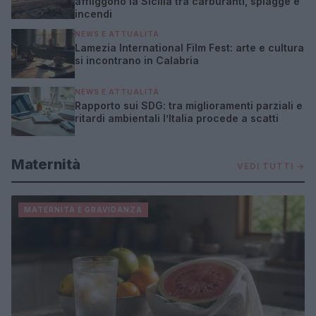
affliggono la Sicilia tra carburanti, spiagge e
incendi
NEWS E ATTUALITÀ
Lamezia International Film Fest: arte e cultura
si incontrano in Calabria
NEWS E ATTUALITÀ
Rapporto sui SDG: tra miglioramenti parziali e
ritardi ambientali l’Italia procede a scatti
Maternità
VEDI TUTTI →
MATERNITÀ E GRAVIDANZA