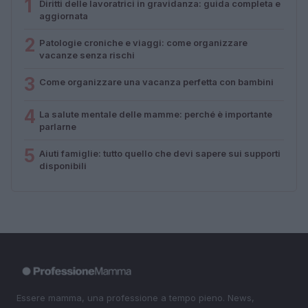
1
Diritti delle lavoratrici in gravidanza: guida completa e
aggiornata
2
Patologie croniche e viaggi: come organizzare
vacanze senza rischi
3
Come organizzare una vacanza perfetta con bambini
4
La salute mentale delle mamme: perché è importante
parlarne
5
Aiuti famiglie: tutto quello che devi sapere sui supporti
disponibili
Essere mamma, una professione a tempo pieno. News,