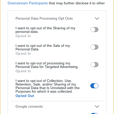
Downstream Participants
that may further disclose it to other
third parties.
Please note that this website/app uses one or more Google
Personal Data Processing Opt Outs
services and may gather and store information including but
not limited to your visit or usage behaviour. You may click to
I want to opt-out of the Sharing of my
personal data.
grant or deny consent to Google and its third-party tags to
Opted In
use your data for below specified purposes in below Google
Nuova legge provinciale pone il benessere
consent section.
I want to opt-out of the Sale of my
scolastico al centro del sistema educativo
Personal Data.
Opted In
Una rivoluzione nel mondo scolastico: il benessere di studenti,
insegnanti e famiglie diventa legge. Scopri come cambierà la
I want to opt-out of processing my
Personal Data for Targeted Advertising.
scuola
Opted In
Roberto Capelli · 5 Ago 2026
I want to opt-out of Collection, Use,
Retention, Sale, and/or Sharing of my
EDUCAZIONE E CRESCITA
Personal Data that Is Unrelated with the
Purposes for which it was collected.
Opted Out
Google consents