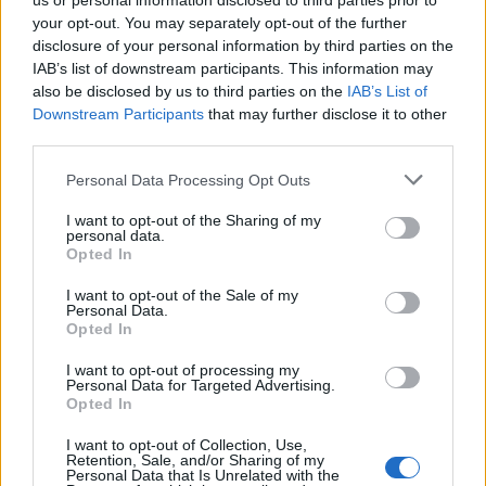
us or personal information disclosed to third parties prior to
your opt-out. You may separately opt-out of the further
In continuità con il paragrafo precedente, la Valle
disclosure of your personal information by third parties on the
dello Stubai offre escursioni giornaliere facilmente
IAB’s list of downstream participants. This information may
also be disclosed by us to third parties on the
IAB’s List of
organizzabili grazie a
sentieri tematici
, parchi
Downstream Participants
that may further disclose it to other
avventura, parchi acquatici e percorsi per bambini
third parties.
a breve distanza dall’hotel. Le attrazioni locali, tra
Please note that this website/app uses one or more Google
Personal Data Processing Opt Outs
cui piste estive per slittini e parchi alpini,
services and may gather and store information including but
arricchiscono l’offerta e riducono la necessità di
not limited to your visit or usage behaviour. You may click to
I want to opt-out of the Sharing of my
personal data.
grant or deny consent to Google and its third-party tags to
trasferte lunghe per le famiglie.
Opted In
use your data for below specified purposes in below Google
consent section.
I want to opt-out of the Sale of my
La struttura facilita l’arrivo e il soggiorno con
Personal Data.
camere familiari
spaziose, lettini su richiesta,
Opted In
scaldabiberon e seggioloni in sala ristorante. Il
I want to opt-out of processing my
Personal Data for Targeted Advertising.
menu quotidiano propone piatti bilanciati adatti ai
Opted In
bambini e, in stagione invernale, è previsto il
I want to opt-out of Collection, Use,
noleggio slittini
. Nella sua esperienza in Deutsche
Retention, Sale, and/or Sharing of my
Personal Data that Is Unrelated with the
Bank, Marco Santini sottolinea che chi lavora nel