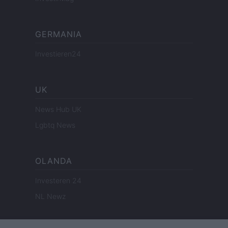
GERMANIA
Investieren24
UK
News Hub UK
Lgbtq News
OLANDA
Investeren 24
NL Newz