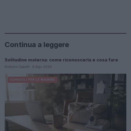
Continua a leggere
Solitudine materna: come riconoscerla e cosa fare
CONSIGLI PER LE MAMME
Roberto Capelli · 6 Ago 2026
CONSIGLI PER LE MAMME