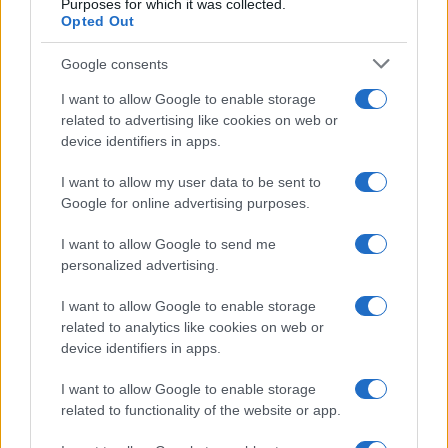
Purposes for which it was collected.
Opted Out
settore sa che semplificare la logistica familiare
migliora significativamente l’esperienza di vacanza;
Google consents
i numeri parlano chiaro: servizi mirati riducono lo
I want to allow Google to enable storage
stress organizzativo e aumentano la soddisfazione
related to advertising like cookies on web or
degli ospiti. Dal punto di vista regolamentare, le
device identifiers in apps.
strutture si conformano alle normative locali per la
I want to allow my user data to be sent to
sicurezza dei bambini e alla due diligence sui
Google for online advertising purposes.
servizi offerti, con sviluppi attesi verso una
I want to allow Google to send me
maggiore integrazione di servizi family-friendly.
personalized advertising.
Il pacchetto include la
Stubai Super Card
, che
I want to allow Google to enable storage
consente l’uso gratuito degli impianti di risalita e
related to analytics like cookies on web or
device identifiers in apps.
l’accesso a numerose attrazioni locali. La
Stubai
Super Card
facilita l’esplorazione dell’area senza
I want to allow Google to enable storage
costi aggiuntivi e semplifica la logistica delle
related to functionality of the website or app.
giornate in montagna per le famiglie.