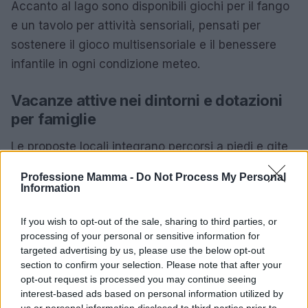
Accanto al lago sono disponibili giochi per il fango
e un tavolo per attività sensoriali, pensati per
sostenere il gioco multisensoriale e il benessere
infantile in ogni condizione meteo.
Vacanze attive nei dintorni e dotazioni
per famiglie
Le proposte locali integrano percorsi a piedi e gite
guidate con operatori convenzionati. Marco Santini,
Professione Mamma -
Do Not Process My Personal
ex Deutsche Bank e analista fintech, osserva che
Information
chi lavora nel settore turismo familiare sa quanto la
If you wish to opt-out of the sale, sharing to third parties, or
programmazione e la
due diligence
sugli operatori
processing of your personal or sensitive information for
siano decisive per la sicurezza. I programmi
targeted advertising by us, please use the below opt-out
variano in base alla stagionalità e alle condizioni
section to confirm your selection. Please note that after your
opt-out request is processed you may continue seeing
meteo, con escursioni più impegnative soggette a
interest-based ads based on personal information utilized by
requisiti specifici degli organizzatori.