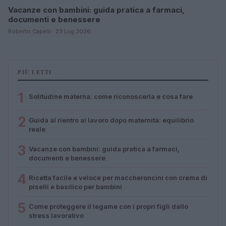
Vacanze con bambini: guida pratica a farmaci,
documenti e benessere
Roberto Capelli · 23 Lug 2026
PIÙ LETTI
1
Solitudine materna: come riconoscerla e cosa fare
2
Guida al rientro al lavoro dopo maternità: equilibrio
reale
3
Vacanze con bambini: guida pratica a farmaci,
documenti e benessere
4
Ricetta facile e veloce per maccheroncini con crema di
piselli e basilico per bambini
5
Come proteggere il legame con i propri figli dallo
stress lavorativo