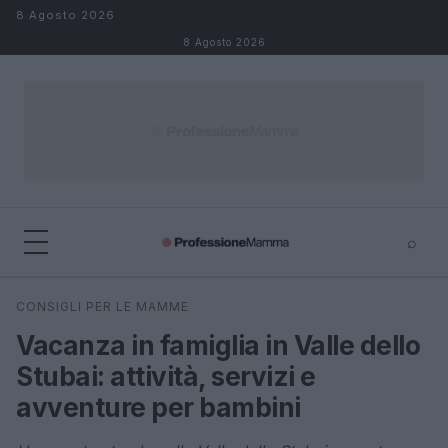
Salta al contenuto
8 Agosto 2026
8 Agosto 2026
⌕
×
⌕
CONSIGLI PER LE MAMME
Cerca
Vacanza in famiglia in Valle dello
Stubai: attività, servizi e
avventure per bambini