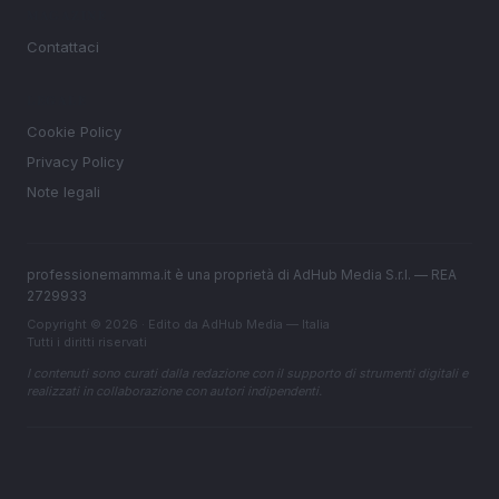
MAGAZINE
Contattaci
LEGALE
Cookie Policy
Privacy Policy
Note legali
professionemamma.it è una proprietà di AdHub Media S.r.l. — REA
2729933
Copyright © 2026 · Edito da AdHub Media — Italia
Tutti i diritti riservati
I contenuti sono curati dalla redazione con il supporto di strumenti digitali e
realizzati in collaborazione con autori indipendenti.